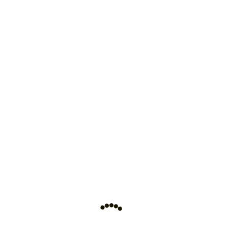
x 🎁
tions
lgique
e