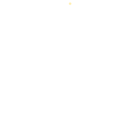
Online
ne
land
 Und
os Und
piele
nos