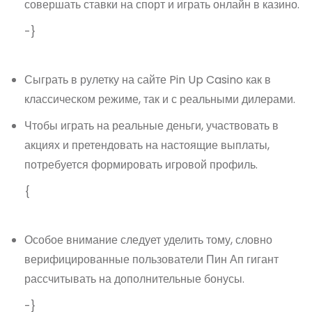
совершать ставки на спорт и играть онлайн в казино.
-}
Сыграть в рулетку на сайте Pin Up Casino как в
классическом режиме, так и с реальными дилерами.
Чтобы играть на реальные деньги, участвовать в
акциях и претендовать на настоящие выплаты,
потребуется формировать игровой профиль.
{
Особое внимание следует уделить тому, словно
верифицированные пользователи Пин Ап гигант
рассчитывать на дополнительные бонусы.
-}