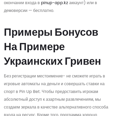
окончании входа в
pinup-app.kz
аккаунт) или в
демоверсии — бесплатно.
Примеры Бонусов
На Примере
Украинских Гривен
Без регистрации местоимение- не сможете играть в
игровые автоматы на деньги и совершать ставки на
спорт в Pin Up Bet. Чтобы предоставить игрокам
абсолютный доступ к азартным развлечениям, мы
создаем зеркала в качестве альтернативного способа
входа на ресурс. Кроме того, программа хорошо