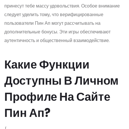
принесут тебе массу удовольствия. Особое внимание
следует уделить тому, что верифицированные
пользователи Пин Ап могут рассчитывать на
дополнительные бонусы. Эти игры обеспечивают
аутентичность и общественный взаимодействие.
Какие Функции
Доступны В Личном
Профиле На Сайте
Пин Ап?