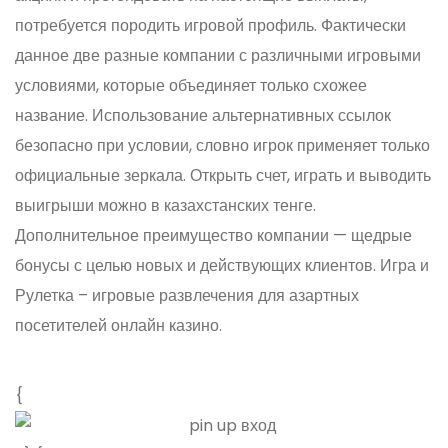
потребуется породить игровой профиль. Фактически
данное две разные компании с различными игровыми
условиями, которые объединяет только схожее
название. Использование альтернативных ссылок
безопасно при условии, словно игрок применяет только
официальные зеркала. Открыть счет, играть и выводить
выигрыши можно в казахстанских тенге.
Дополнительное преимущество компании — щедрые
бонусы с целью новых и действующих клиентов. Игра и
Рулетка – игровые развлечения для азартных
посетителей онлайн казино.
{