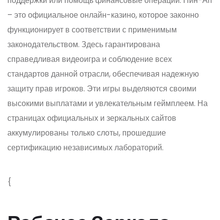
поддержки или помощь финансовые операции. Пин-Ап
– это официальное онлайн-казино, которое законно
функционирует в соответствии с применимым
законодательством. Здесь гарантирована
справедливая видеоигра и соблюдение всех
стандартов данной отрасли, обеспечивая надежную
защиту прав игроков. Эти игры выделяются своими
высокими выплатами и увлекательным геймплеем. На
страницах официальных и зеркальных сайтов
аккумулированы только слоты, прошедшие
сертификацию независимых лабораторий.
{