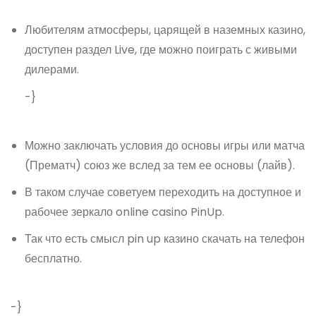
Любителям атмосферы, царящей в наземных казино,
доступен раздел Live, где можно поиграть с живыми
дилерами.
-}
Можно заключать условия до основы игры или матча
(Прематч) союз же вслед за тем ее основы (лайв).
В таком случае советуем переходить на доступное и
рабочее зеркало online casino PinUp.
Так что есть смысл pin up казино скачать на телефон
бесплатно.
-}