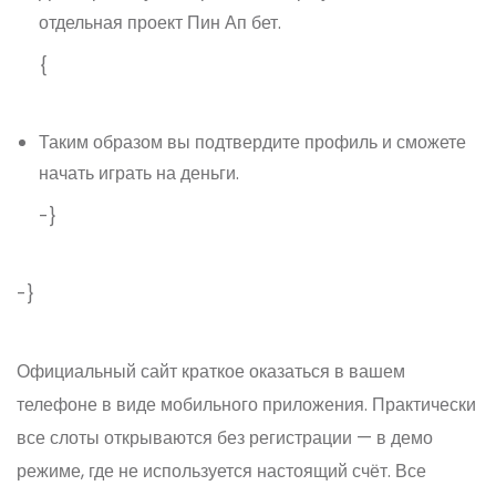
отдельная проект Пин Ап бет.
{
Таким образом вы подтвердите профиль и сможете
начать играть на деньги.
-}
-}
Официальный сайт краткое оказаться в вашем
телефоне в виде мобильного приложения. Практически
все слоты открываются без регистрации — в демо
режиме, где не используется настоящий счёт. Все