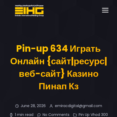
Pin-up 634 Играть
Онлайн {сайт|ресурс|
веб-сайт} Казино
Пинап Кз
June 28, 2026
emiracdigital@gmail.com
1 min read
No Comments
Pin Up Vhod 300