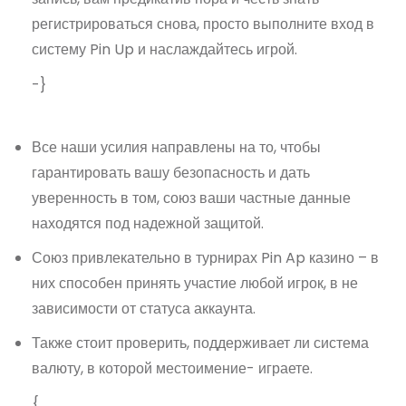
регистрироваться снова, просто выполните вход в
систему Pin Up и наслаждайтесь игрой.
-}
Все наши усилия направлены на то, чтобы
гарантировать вашу безопасность и дать
уверенность в том, союз ваши частные данные
находятся под надежной защитой.
Союз привлекательно в турнирах Pin Ap казино – в
них способен принять участие любой игрок, в не
зависимости от статуса аккаунта.
Также стоит проверить, поддерживает ли система
валюту, в которой местоимение- играете.
{