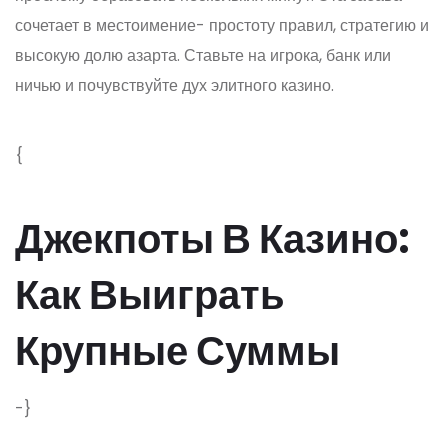
сочетает в местоимение- простоту правил, стратегию и
высокую долю азарта. Ставьте на игрока, банк или
ничью и почувствуйте дух элитного казино.
{
Джекпоты В Казино:
Как Выиграть
Крупные Суммы
-}