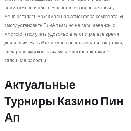
внимательно и обеспечивает все запросы, чтобы у
меня осталась максимальная атмосфера комфорта. Я
смогу установить ПинАп казино на свои девайсы с
Android и получать удовольствие от игр в все время
дня и ночи. На сайте можно воспользоваться картами,
электронными кошельками и криптовалютами —
сплошная радость!
Актуальные
Турниры Казино Пин
Ап