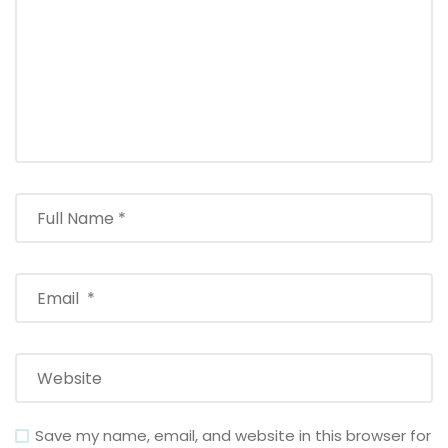
Save my name, email, and website in this browser for