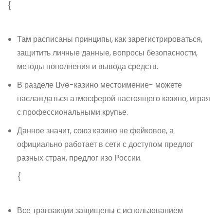
{
Там расписаны принципы, как зарегистрироваться,
защитить личные данные, вопросы безопасности,
методы пополнения и вывода средств.
В разделе Live-казино местоимение- можете
наслаждаться атмосферой настоящего казино, играя
с профессиональными крупье.
Данное значит, союз казино не фейковое, а
официально работает в сети с доступом предлог
разных стран, предлог изо России.
{
Все транзакции защищены с использованием