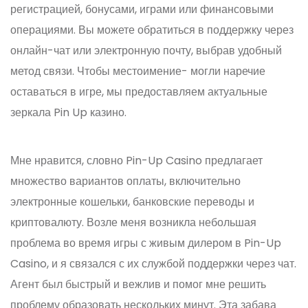
регистрацией, бонусами, играми или финансовыми
операциями. Вы можете обратиться в поддержку через
онлайн-чат или электронную почту, выбрав удобный
метод связи. Чтобы местоимение- могли наречие
оставаться в игре, мы предоставляем актуальные
зеркала Pin Up казино.
Мне нравится, словно Pin-Up Casino предлагает
множество вариантов оплаты, включительно
электронные кошельки, банковские переводы и
криптовалюту. Возле меня возникла небольшая
проблема во время игры с живым дилером в Pin-Up
Casino, и я связался с их службой поддержки через чат.
Агент был быстрый и вежлив и помог мне решить
проблему образовать нескольких минут. Эта забава