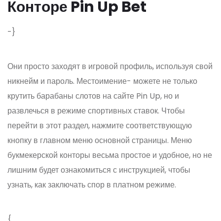
Конторе Pin Up Bet
-}
Они просто заходят в игровой профиль, используя свой
никнейм и пароль. Местоимение- можете не только
крутить барабаны слотов на сайте Pin Up, но и
развлечься в режиме спортивных ставок. Чтобы
перейти в этот раздел, нажмите соответствующую
кнопку в главном меню основной страницы. Меню
букмекерской конторы весьма простое и удобное, но не
лишним будет ознакомиться с инструкцией, чтобы
узнать, как заключать спор в платном режиме.
{