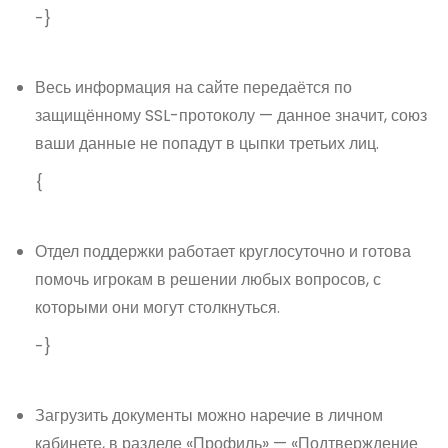
-}
Весь информация на сайте передаётся по
защищённому SSL-протоколу — данное значит, союз
ваши данные не попадут в цыпки третьих лиц.
{
Отдел поддержки работает круглосуточно и готова
помочь игрокам в решении любых вопросов, с
которыми они могут столкнуться.
-}
Загрузить документы можно наречие в личном
кабинете, в разделе «Профиль» — «Подтверждение