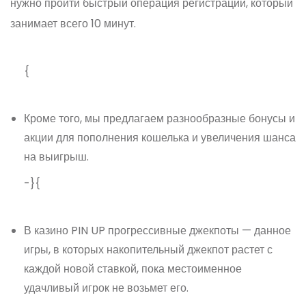
нужно пройти быстрый операция регистрации, который
занимает всего 10 минут.
{
Кроме того, мы предлагаем разнообразные бонусы и
акции для пополнения кошелька и увеличения шанса
на выигрыш.
-}{
В казино PIN UP прогрессивные джекпоты — данное
игры, в которых накопительный джекпот растет с
каждой новой ставкой, пока местоименное
удачливый игрок не возьмет его.