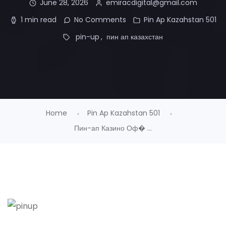
June 28, 2026
emiracdigital@gmail.com
1 min read
No Comments
Pin Ap Kazahstan 501
pin-up
пин ап казахстан
Home
Pin Ap Kazahstan 501
Пин-ап Казино Оф� ...