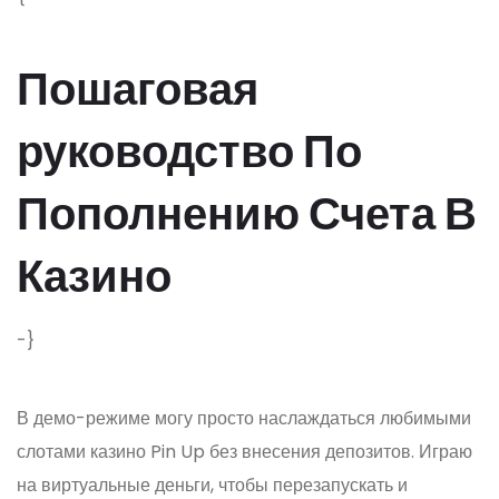
Пошаговая
руководство По
Пополнению Счета В
Казино
-}
В демо-режиме могу просто наслаждаться любимыми
слотами казино Pin Up без внесения депозитов. Играю
на виртуальные деньги, чтобы перезапускать и