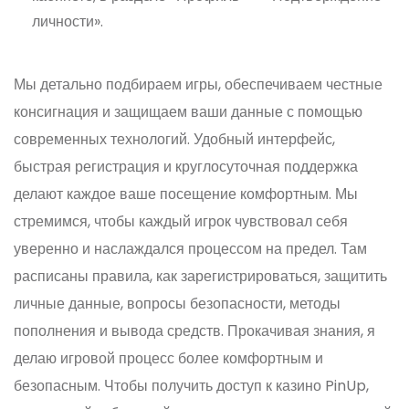
личности».
Мы детально подбираем игры, обеспечиваем честные
консигнация и защищаем ваши данные с помощью
современных технологий. Удобный интерфейс,
быстрая регистрация и круглосуточная поддержка
делают каждое ваше посещение комфортным. Мы
стремимся, чтобы каждый игрок чувствовал себя
уверенно и наслаждался процессом на предел. Там
расписаны правила, как зарегистрироваться, защитить
личные данные, вопросы безопасности, методы
пополнения и вывода средств. Прокачивая знания, я
делаю игровой процесс более комфортным и
безопасным. Чтобы получить доступ к казино PinUp,