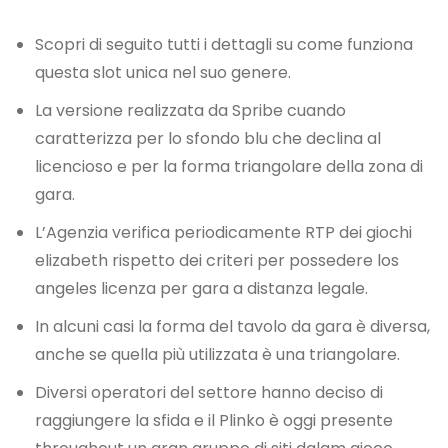
Scopri di seguito tutti i dettagli su come funziona
questa slot unica nel suo genere.
La versione realizzata da Spribe cuando
caratterizza per lo sfondo blu che declina al
licencioso e per la forma triangolare della zona di
gara.
L’Agenzia verifica periodicamente RTP dei giochi
elizabeth rispetto dei criteri per possedere los
angeles licenza per gara a distanza legale.
In alcuni casi la forma del tavolo da gara è diversa,
anche se quella più utilizzata è una triangolare.
Diversi operatori del settore hanno deciso di
raggiungere la sfida e il Plinko è oggi presente