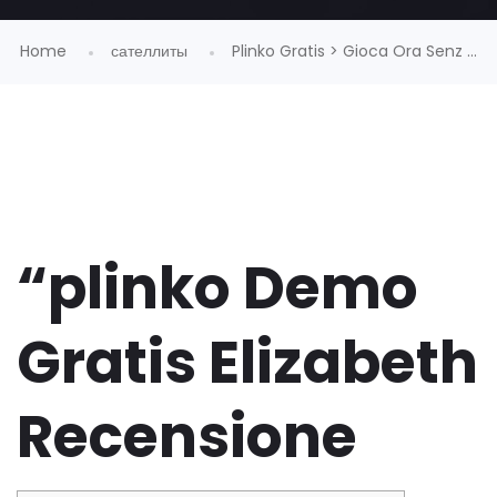
Home
сателлиты
Plinko Gratis > Gioca Ora Senz ...
“plinko Demo
Gratis Elizabeth
Recensione