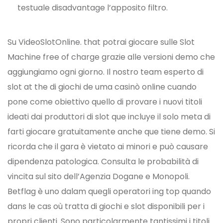
testuale disadvantage l’apposito filtro.
Su VideoSlotOnline. that potrai giocare sulle Slot
Machine free of charge grazie alle versioni demo che
aggiungiamo ogni giorno. Il nostro team esperto di
slot at the di giochi de uma casinò online cuando
pone come obiettivo quello di provare i nuovi titoli
ideati dai produttori di slot que incluye il solo meta di
farti giocare gratuitamente anche que tiene demo. Si
ricorda che il gara è vietato ai minori e può causare
dipendenza patologica. Consulta le probabilità di
vincita sul sito dell’Agenzia Dogane e Monopoli.
Betflag è uno dalam quegli operatori ing top quando
dans le cas où tratta di giochi e slot disponibili per i
propri clienti. Sono particolarmente tantissimi i titoli