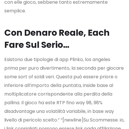
con elle gioco, sebbene tanto estremamente
semplice.
Con Denaro Reale, Each
Fare Sul Serio…
Esistono due tipologie di app Plinko, los angeles
prima per puro divertimento, la seconda per giocare
some sort of soldi veri. Questa può essere priore o
inferiore all’importo della puntata, inside base al
moltiplicatore corrispondente alla perdita della
pallina. Il gioco ha este RTP fino way 98, 98%
disadvantage una volatilità variabile, in base way
livello di pericolo scelto.” “[newline]Su Scommesse. io,
i link consigliati possono essere link pada affiliazione.