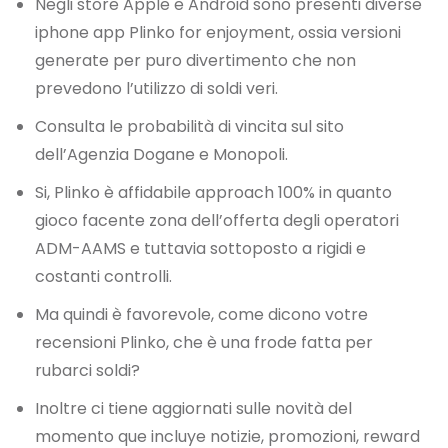
Negli store Apple e Android sono presenti diverse
iphone app Plinko for enjoyment, ossia versioni
generate per puro divertimento che non
prevedono l’utilizzo di soldi veri.
Consulta le probabilità di vincita sul sito
dell’Agenzia Dogane e Monopoli.
Si, Plinko è affidabile approach 100% in quanto
gioco facente zona dell’offerta degli operatori
ADM-AAMS e tuttavia sottoposto a rigidi e
costanti controlli.
Ma quindi è favorevole, come dicono votre
recensioni Plinko, che è una frode fatta per
rubarci soldi?
Inoltre ci tiene aggiornati sulle novità del
momento que incluye notizie, promozioni, reward