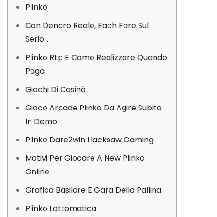
Plinko
Con Denaro Reale, Each Fare Sul
Serio…
Plinko Rtp E Come Realizzare Quando
Paga
Giochi Di Casinò
Gioco Arcade Plinko Da Agire Subito
In Demo
Plinko Dare2win Hacksaw Gaming
Motivi Per Giocare A New Plinko
Online
Grafica Basilare E Gara Della Pallina
Plinko Lottomatica