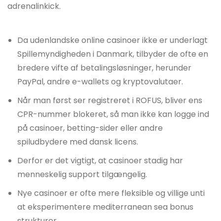
adrenalinkick.
Da udenlandske online casinoer ikke er underlagt
Spillemyndigheden i Danmark, tilbyder de ofte en
bredere vifte af betalingsløsninger, herunder
PayPal, andre e-wallets og kryptovalutaer.
Når man først ser registreret i ROFUS, bliver ens
CPR-nummer blokeret, så man ikke kan logge ind
på casinoer, betting-sider eller andre
spiludbydere med dansk licens.
Derfor er det vigtigt, at casinoer stadig har
menneskelig support tilgængelig.
Nye casinoer er ofte mere fleksible og villige unti
at eksperimentere mediterranean sea bonus
strukturer.