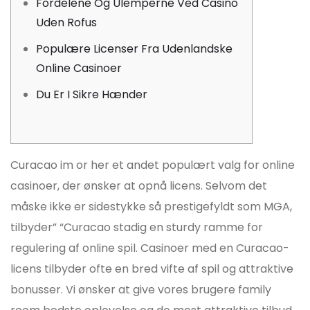
Fordelene Og Ulemperne Ved Casino
Uden Rofus
Populære Licenser Fra Udenlandske
Online Casinoer
Du Er I Sikre Hænder
Curacao im or her et andet populært valg for online
casinoer, der ønsker at opnå licens. Selvom det
måske ikke er sidestykke så prestigefyldt som MGA,
tilbyder” “Curacao stadig en sturdy ramme for
regulering af online spil. Casinoer med en Curacao-
licens tilbyder ofte en bred vifte af spil og attraktive
bonusser. Vi ønsker at give vores brugere family