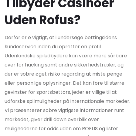
Tilbyder Casinoer
Uden Rofus?
Derfor er e vigtigt, at i undersøge bettingsidens
kundeservice inden du opretter en profil.
Udenlandske spiludbydere kan være mere sårbare
over for hacking samt andre sikkerhedstrusler, og
der er sobre øget risiko regarding at miste penge
eller personlige oplysninger. Det kan føre til større
gevinster for sportsbettors, jeder er villige til at
udforske spilmuligheder på internationale markeder.
Vi præsenterer sobre vigtigste informationer runt
markedet, giver drill down overblik over
mulighederne for odds uden om ROFUS og lister