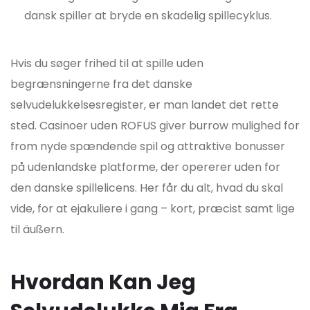
dansk spiller at bryde en skadelig spillecyklus.
Hvis du søger frihed til at spille uden
begrænsningerne fra det danske
selvudelukkelsesregister, er man landet det rette
sted. Casinoer uden ROFUS giver burrow mulighed for
from nyde spændende spil og attraktive bonusser
på udenlandske platforme, der opererer uden for
den danske spillelicens. Her får du alt, hvad du skal
vide, for at ejakuliere i gang – kort, præcist samt lige
til äußern.
Hvordan Kan Jeg