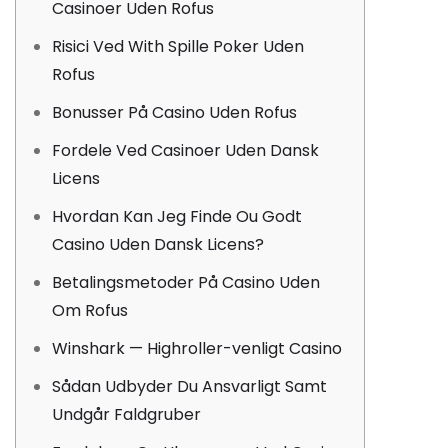
Casinoer Uden Rofus
Risici Ved With Spille Poker Uden
Rofus
Bonusser På Casino Uden Rofus
Fordele Ved Casinoer Uden Dansk
Licens
Hvordan Kan Jeg Finde Ou Godt
Casino Uden Dansk Licens?
Betalingsmetoder På Casino Uden
Om Rofus
Winshark — Highroller-venligt Casino
Sådan Udbyder Du Ansvarligt Samt
Undgår Faldgruber