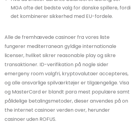
MGA ofte det bedste valg for danske spillere, fordi
det kombinerer sikkerhed med EU-fordele.
Alle de fremhævede casinoer fra vores liste
fungerer mediterranean gyldige internationale
licenser, hvilket sikrer reasonable play og sikre
transaktioner. ID-verifikation på nogle sider
emergeny room valgfri, kryptovalutaer accepteres,
og alle ansvarlige spilværktøjer er tilgængelige. Visa
og MasterCard er blandt para mest populære samt
pålidelige betalingsmetoder, dieser anvendes på on
the internet casinoer verden over, herunder
casinoer uden ROFUS.