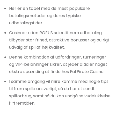
Her er en tabel med de mest populære
betalingsmetoder og deres typiske
udbetalingstider.
Casinoer uden ROFUS scientif nem udbetaling
tilbyder stor frihed, attraktive bonusser og ou rigt
udvalg af spil af høj kvalitet.
Denne kombination af udfordringer, turneringer
og VIP-belønninger sikrer, at jeder altid er noget
ekstra spænding at finde hos FatPirate Casino.
I samme omgang vil mire komme med nogle tips
til from spille ansvarligt, så du har et sundt
spilforbrug, samt så du kan undgå selvudelukkelse
i” “fremtiden.