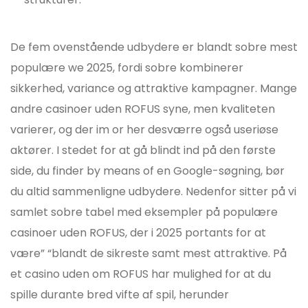
De fem ovenstående udbydere er blandt sobre mest
populære we 2025, fordi sobre kombinerer
sikkerhed, variance og attraktive kampagner. Mange
andre casinoer uden ROFUS syne, men kvaliteten
varierer, og der im or her desværre også useriøse
aktører. I stedet for at gå blindt ind på den første
side, du finder by means of en Google-søgning, bør
du altid sammenligne udbydere. Nedenfor sitter på vi
samlet sobre tabel med eksempler på populære
casinoer uden ROFUS, der i 2025 portants for at
være” “blandt de sikreste samt mest attraktive. På
et casino uden om ROFUS har mulighed for at du
spille durante bred vifte af spil, herunder