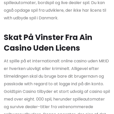
spilleautomater, bordspil og live dealer spil. Du kan
også opdage spil fra udviklere, der ikke har licens til
with udbyde spil i Danmark.
Skat På Vinster Fra Ain
Casino Uden Licens
At spille på et internationalt online casino uden MitID
er hverken ulovligt eller kriminelt. Alligevel efter
tilmeldingen skal du bruge bare dit brugernavn og
passkode with regard to at logge ind på din konto.
GoldSpin Casino tilbyder et stort udvalg af casino spil
med over eight. 000 spil, herunder spilleautomater
og survive dealer-titler fra velrenommerede