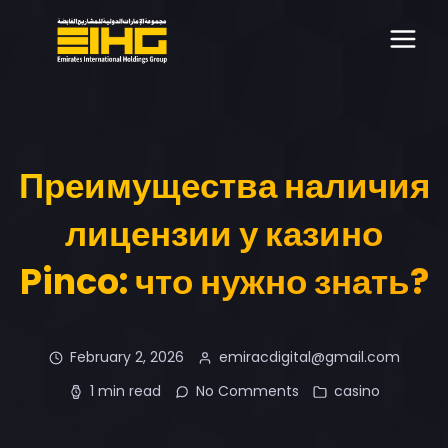
Преимущества наличия
лицензии у казино
Pinco: что нужно знать?
February 2, 2026
emiracdigital@gmail.com
1 min read
No Comments
casino