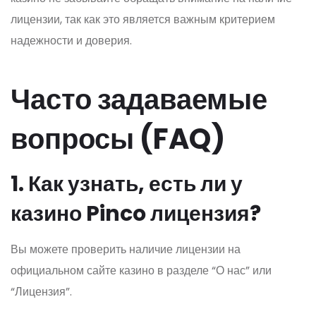
лицензии, так как это является важным критерием
надежности и доверия.
Часто задаваемые
вопросы (FAQ)
1. Как узнать, есть ли у
казино Pinco лицензия?
Вы можете проверить наличие лицензии на
официальном сайте казино в разделе “О нас” или
“Лицензия”.