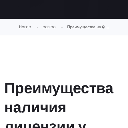
Home
casino
Преимущества на� ...
Преимущества
наличия
лицензии у