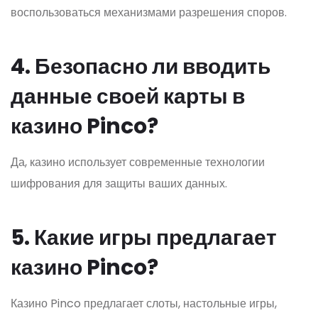
воспользоваться механизмами разрешения споров.
4. Безопасно ли вводить
данные своей карты в
казино Pinco?
Да, казино использует современные технологии
шифрования для защиты ваших данных.
5. Какие игры предлагает
казино Pinco?
Казино Pinco предлагает слоты, настольные игры,