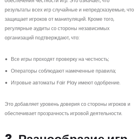
обеспечения честности игр. Это означает, что
результаты всех игр случайные и непредсказуемые, что
защищает игроков от манипуляций. Кроме того,
регулярные аудиты со стороны независимых
организаций подтверждают, что:
Все игры проходят проверку на честность;
Операторы соблюдают намеченные правила;
Игровые автоматы Fair Play имеют одобрение.
Это добавляет уровень доверия со стороны игроков и
обеспечивает прозрачность игровой деятельности.