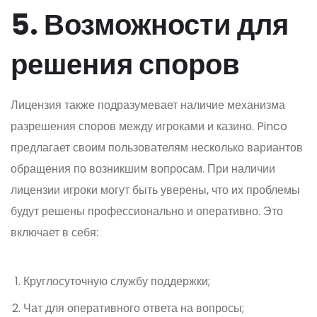
5. Возможности для
решения споров
Лицензия также подразумевает наличие механизма
разрешения споров между игроками и казино. Pinco
предлагает своим пользователям несколько вариантов
обращения по возникшим вопросам. При наличии
лицензии игроки могут быть уверены, что их проблемы
будут решены профессионально и оперативно. Это
включает в себя:
Круглосуточную службу поддержки;
Чат для оперативного ответа на вопросы;