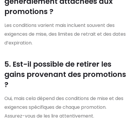
généralement attachées aux
promotions ?
Les conditions varient mais incluent souvent des
exigences de mise, des limites de retrait et des dates
d’expiration.
5. Est-il possible de retirer les
gains provenant des promotions
?
Oui, mais cela dépend des conditions de mise et des
exigences spécifiques de chaque promotion.
Assurez-vous de les lire attentivement.