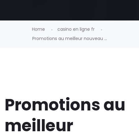
Home
casino en ligne fr
Promotions au meilleur nouveau ...
Promotions au
meilleur