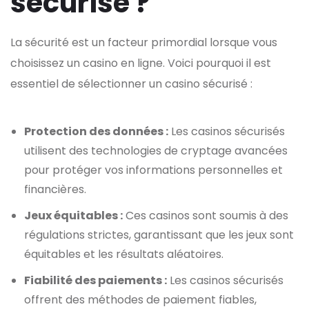
sécurisé ?
La sécurité est un facteur primordial lorsque vous
choisissez un casino en ligne. Voici pourquoi il est
essentiel de sélectionner un casino sécurisé :
Protection des données :
Les casinos sécurisés
utilisent des technologies de cryptage avancées
pour protéger vos informations personnelles et
financières.
Jeux équitables :
Ces casinos sont soumis à des
régulations strictes, garantissant que les jeux sont
équitables et les résultats aléatoires.
Fiabilité des paiements :
Les casinos sécurisés
offrent des méthodes de paiement fiables,