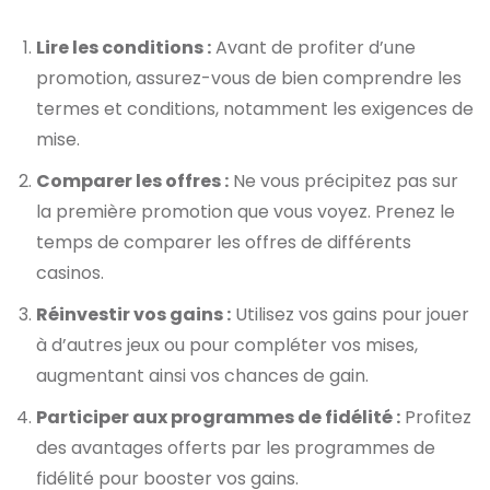
Lire les conditions :
Avant de profiter d’une
promotion, assurez-vous de bien comprendre les
termes et conditions, notamment les exigences de
mise.
Comparer les offres :
Ne vous précipitez pas sur
la première promotion que vous voyez. Prenez le
temps de comparer les offres de différents
casinos.
Réinvestir vos gains :
Utilisez vos gains pour jouer
à d’autres jeux ou pour compléter vos mises,
augmentant ainsi vos chances de gain.
Participer aux programmes de fidélité :
Profitez
des avantages offerts par les programmes de
fidélité pour booster vos gains.