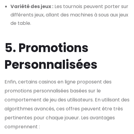
Variété des jeux :
Les tournois peuvent porter sur
différents jeux, allant des machines à sous aux jeux
de table.
5. Promotions
Personnalisées
Enfin, certains casinos en ligne proposent des
promotions personnalisées basées sur le
comportement de jeu des utilisateurs. En utilisant des
algorithmes avancés, ces offres peuvent être très
pertinentes pour chaque joueur. Les avantages
comprennent :