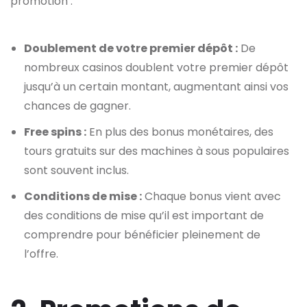
promotion :
Doublement de votre premier dépôt :
De
nombreux casinos doublent votre premier dépôt
jusqu’à un certain montant, augmentant ainsi vos
chances de gagner.
Free spins :
En plus des bonus monétaires, des
tours gratuits sur des machines à sous populaires
sont souvent inclus.
Conditions de mise :
Chaque bonus vient avec
des conditions de mise qu’il est important de
comprendre pour bénéficier pleinement de
l’offre.