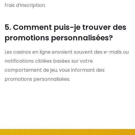
frais d’inscription.
5. Comment puis-je trouver des
promotions personnalisées?
Les casinos en ligne envoient souvent des e-mails ou
notifications ciblées basées sur votre
comportement de jeu, vous informant des
promotions personnalisées.