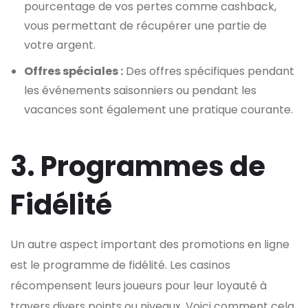
pourcentage de vos pertes comme cashback,
vous permettant de récupérer une partie de
votre argent.
Offres spéciales :
Des offres spécifiques pendant
les événements saisonniers ou pendant les
vacances sont également une pratique courante.
3. Programmes de
Fidélité
Un autre aspect important des promotions en ligne
est le programme de fidélité. Les casinos
récompensent leurs joueurs pour leur loyauté à
travers divers points ou niveaux. Voici comment cela