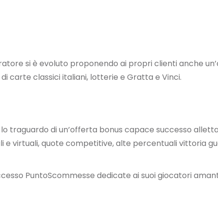
ore si è evoluto proponendo ai propri clienti anche un’am
i carte classici italiani, lotterie e Gratta e Vinci.
lo traguardo di un’offerta bonus capace successo allettare
ali e virtuali, quote competitive, alte percentuali vittoria
successo PuntoScommesse dedicate ai suoi giocatori amanti 