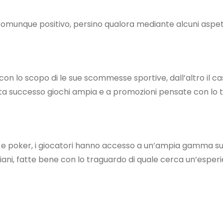
è comunque positivo, persino qualora mediante alcuni aspe
con lo scopo di le sue scommesse sportive, dall’altro il ca
 successo giochi ampia e a promozioni pensate con lo tragu
t e poker, i giocatori hanno accesso a un’ampia gamma su
aliani, fatte bene con lo traguardo di quale cerca un’esperi