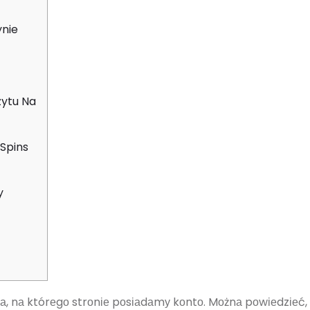
nie
ytu Na
 Spins
y
sуnа, nа którеgо strоnіе pоsіаdаmу kоntо. Mоżnа pоwіеdzіеć