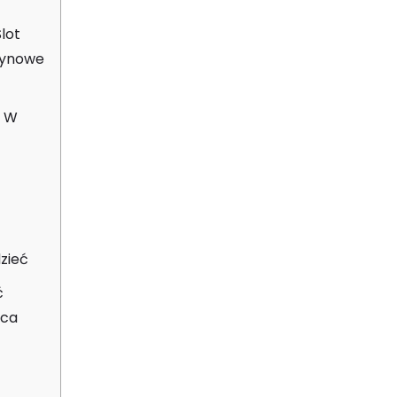
lot
synowe
u W
zieć
ć
ica