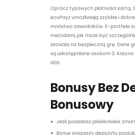
Oprócz typowych płatności kartą, Slo
ecoPayz umożliwiają szybkie i dobr
mnóstwo zawodników. E-portfele są
metodami, jak może być szczególnie
zezwala na bezpieczną grę. Dane g
są udostępniane osobom 3. Kasyno 
dób.
Bonusy Bez D
Bonusowy
Jeśli posiadasz jakiekolwiek zma
Bonus wyjąwszy depozytu postuluj