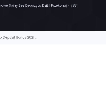
mowe Spiny Bez Depozytu Dziś I Przekonaj - 783
o Deposit Bonus 2021 ...