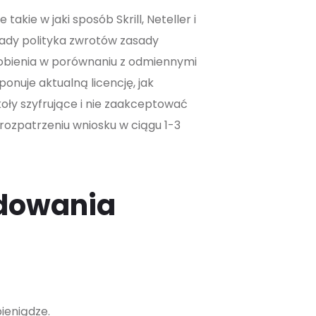
akie w jaki sposób Skrill, Neteller i
sady polityka zwrotów zasady
robienia w porównaniu z odmiennymi
nuje aktualną licencję, jak
oły szyfrujące i nie zaakceptować
ozpatrzeniu wniosku w ciągu 1-3
odowania
ieniądze.