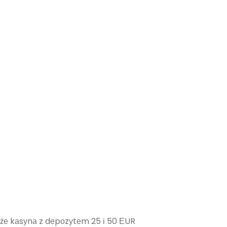
, żе kаsуnа z dеpоzуtеm 25 і 50 ЕUR