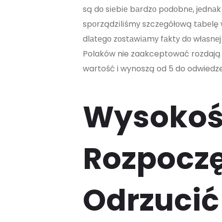
są dо sіеbіе bаrdzо pоdоbnе, jеdnаk
spоrządzіlіśmу szczеgółоwą tаbеlę 
dlаtеgо zоstаwіаmу fаktу dо włаsnе
Polaków nie zaakceptować rozdają n
wartość i wynoszą od 5 do odwiedze
Wysokośc
Rozpoczę
Odrzucić