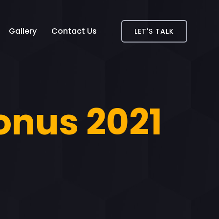
Gallery
Contact Us
LET'S TALK
onus 2021