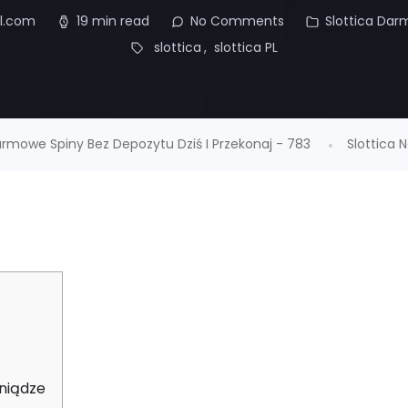
l.com
19 min read
No Comments
Slottica Dar
slottica
slottica PL
armowe Spiny Bez Depozytu Dziś I Przekonaj - 783
Slottica N
eniądze