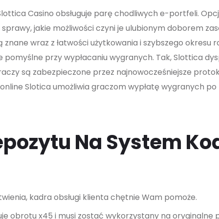
ttica Casino obsługuje parę chodliwych e-portfeli. Opcje t
e sprawy, jakie możliwości czyni je ulubionym doborem za
 znane wraz z łatwości użytkowania i szybszego okresu 
 pomyślne przy wypłacaniu wygranych. Tak, Slottica dyspo
raczy są zabezpieczone przez najnowocześniejsze protok
online Slotica umożliwia graczom wypłatę wygranych po r
epozytu Na System K
rtwienia, kadra obsługi klienta chętnie Wam pomoże.
e obrotu x45 i musi zostać wykorzystany na oryginalne p