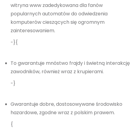
witryna www zadedykowana dla fanów
popularnych automatów do odwiedzenia
komputerów cieszących się ogromnym
zainteresowaniem.
-}{
To gwarantuje mnóstwo frajdy i świetną interakcję
zawodników, również wraz z krupierami.
-}
Gwarantuje dobre, dostosowywane środowisko
hazardowe, zgodne wraz z polskim prawem.
{