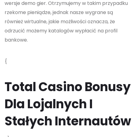
wersje demo gier. Otrzymujemy w takim przypadku
rzekome pieniądze, jednak nasze wygrane są
również wirtualne, jakie możliwości oznacza, że
odrzucić możemy katalogów wypłacić na profil
bankowe.
{
Total Casino Bonusy
Dla Lojalnych I
Stałych Internautów