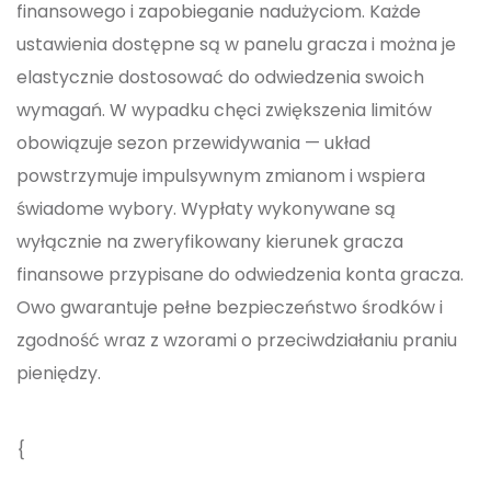
finansowego i zapobieganie nadużyciom. Każde
ustawienia dostępne są w panelu gracza i można je
elastycznie dostosować do odwiedzenia swoich
wymagań. W wypadku chęci zwiększenia limitów
obowiązuje sezon przewidywania — układ
powstrzymuje impulsywnym zmianom i wspiera
świadome wybory. Wypłaty wykonywane są
wyłącznie na zweryfikowany kierunek gracza
finansowe przypisane do odwiedzenia konta gracza.
Owo gwarantuje pełne bezpieczeństwo środków i
zgodność wraz z wzorami o przeciwdziałaniu praniu
pieniędzy.
{