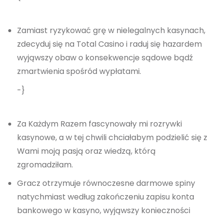
Zamiast ryzykować grę w nielegalnych kasynach,
zdecyduj się na Total Casino i raduj się hazardem
wyjąwszy obaw o konsekwencje sądowe bądź
zmartwienia spośród wypłatami.
-}
Za Każdym Razem fascynowały mi rozrywki
kasynowe, a w tej chwili chciałabym podzielić się z
Wami moją pasją oraz wiedzą, którą
zgromadziłam.
Gracz otrzymuje równoczesne darmowe spiny
natychmiast według zakończeniu zapisu konta
bankowego w kasyno, wyjąwszy konieczności