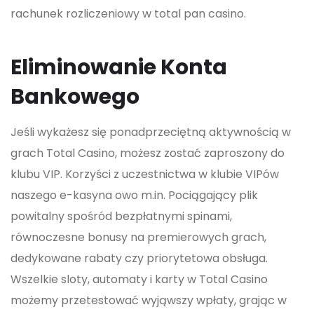
rachunek rozliczeniowy w total pan casino.
Eliminowanie Konta
Bankowego
Jeśli wykażesz się ponadprzeciętną aktywnością w
grach Total Casino, możesz zostać zaproszony do
klubu VIP. Korzyści z uczestnictwa w klubie VIPów
naszego e-kasyna owo m.in. Pociągający plik
powitalny spośród bezpłatnymi spinami,
równoczesne bonusy na premierowych grach,
dedykowane rabaty czy priorytetowa obsługa.
Wszelkie sloty, automaty i karty w Total Casino
możemy przetestować wyjąwszy wpłaty, grając w