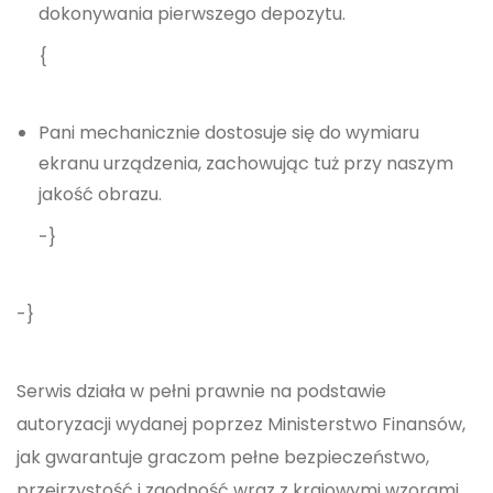
dokonywania pierwszego depozytu.
{
Pani mechanicznie dostosuje się do wymiaru
ekranu urządzenia, zachowując tuż przy naszym
jakość obrazu.
-}
-}
Serwis działa w pełni prawnie na podstawie
autoryzacji wydanej poprzez Ministerstwo Finansów,
jak gwarantuje graczom pełne bezpieczeństwo,
przejrzystość i zgodność wraz z krajowymi wzorami.