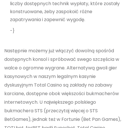
liczby dostępnych technik wypłaty, które zostały
konstruowane, żeby zaspokoić różne
zapatrywania i zapewnić wygodę.
-}
Następnie możemy już włączyć dowolną spośród
dostępnych konsol i spróbować swego szczęścia w
walce o ogromne wygrane. Alternatywą gwoli gier
kasynowych w naszym legalnym kasynie
dyskusyjnym Total Casino są zakłady na zabawy
karciane, dostępne obok większości bukmacherów
internetowych. U największego polskiego
bukmachera STS (przeczytaj więcej o STS
BetGames), jednak też w Fortunie (Bet Pan Games),
TOTLbet, forBET bądź Superbet. Total Casino