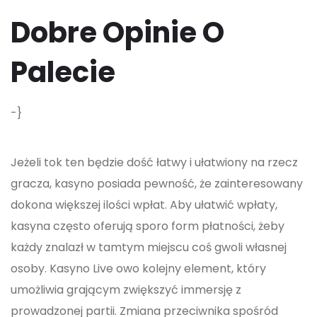
Dobre Opinie O
Palecie
-}
Jeżeli tok ten będzie dość łatwy i ułatwiony na rzecz
gracza, kasyno posiada pewność, że zainteresowany
dokona większej ilości wpłat. Aby ułatwić wpłaty,
kasyna często oferują sporo form płatności, żeby
każdy znalazł w tamtym miejscu coś gwoli własnej
osoby. Kasyno Live owo kolejny element, który
umożliwia grającym zwiększyć immersję z
prowadzonej partii. Zmiana przeciwnika spośród