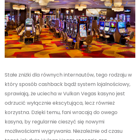
Stałe zniżki dla równych internautów, tego rodzaju w
który sposób cashback bądź system lojalnościowy,
sprawiają, że uciecha w Vulkan Vegas kasyno jest
odrzucić wyłącznie ekscytująca, lecz również
korzystna. Dzięki temu, fani wracają do owego
kasyna, by regularnie cieszyć się nowymi
możliwościami wygrywania. Niezależnie od czasu