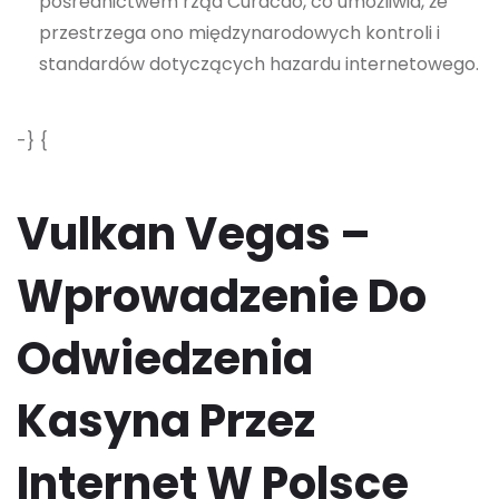
pośrednictwem rząd Curacao, co umożliwia, że
przestrzega ono międzynarodowych kontroli i
standardów dotyczących hazardu internetowego.
-} {
Vulkan Vegas –
Wprowadzenie Do
Odwiedzenia
Kasyna Przez
Internet W Polsce