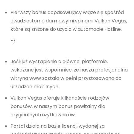
Pierwszy bonus dopasowujący wiąże się spośród
dwudziestoma darmowymi spinami Vulkan Vegas,
które są zniżone do użycia w automacie Hotline.
-}
Jeśli już wystąpienie o głównej platformie,
wskazane jest wspomnieć, że nasza profesjonalna
witryna www została w pełni przystosowana do
urządzeń mobilnych.
Vulkan Vegas oferuje kilkanaście rodzajów
bonusów, w naszym bonus powitalny dla
oryginalnych użytkowników.
Portal działa na bazie licencji wydanej za