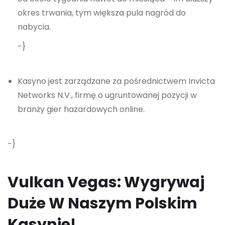
okres trwania, tym większa pula nagród do
nabycia.
-}
Kasyno jest zarządzane za pośrednictwem Invicta
Networks N.V., firmę o ugruntowanej pozycji w
branży gier hazardowych online.
-}
Vulkan Vegas: Wygrywaj
Duże W Naszym Polskim
Kasynie!