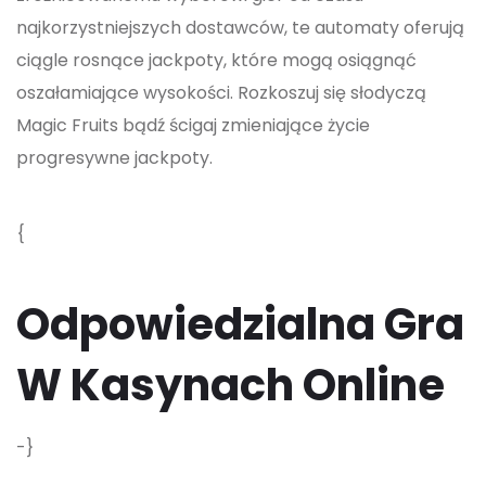
najkorzystniejszych dostawców, te automaty oferują
ciągle rosnące jackpoty, które mogą osiągnąć
oszałamiające wysokości. Rozkoszuj się słodyczą
Magic Fruits bądź ścigaj zmieniające życie
progresywne jackpoty.
{
Odpowiedzialna Gra
W Kasynach Online
-}