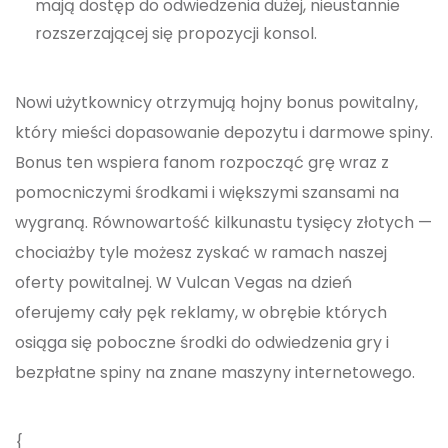
mają dostęp do odwiedzenia dużej, nieustannie
rozszerzającej się propozycji konsol.
Nowi użytkownicy otrzymują hojny bonus powitalny,
który mieści dopasowanie depozytu i darmowe spiny.
Bonus ten wspiera fanom rozpocząć grę wraz z
pomocniczymi środkami i większymi szansami na
wygraną. Równowartość kilkunastu tysięcy złotych —
chociażby tyle możesz zyskać w ramach naszej
oferty powitalnej. W Vulcan Vegas na dzień
oferujemy cały pęk reklamy, w obrębie których
osiąga się poboczne środki do odwiedzenia gry i
bezpłatne spiny na znane maszyny internetowego.
{