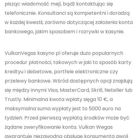
pisząc wiadomość mejl, bądź kontaktując się
telefonicznie. Konsultanci są kompetentni i doradzą
w każdej kwestii, zarówno dotyczącej założenia konta
bankowego, jakim sposobem i rozrywki w kasynie.
VulkanVegas kasyno pl oferuje dużo popularnych
procedur płatności, takowych w jaki to sposób karty
kredtyu i debetowe, portfele elektroniczne czy
przelewy bankowe. Wśród dostępnych opcji znajdują
się między innymi Visa, MasterCard, Skrill, Neteller lub
Trustly. Minimalna kwota wpłaty sięga 10 €, a
maksymalna suma wypłaty jest to 5000 euro na
tydzień. Przed pierwszą wypłatą środków może być
żądane zweryfikowanie konta. Vulkan Wegas
gwarantuje niezawodną obsługę konsumenta gwoli