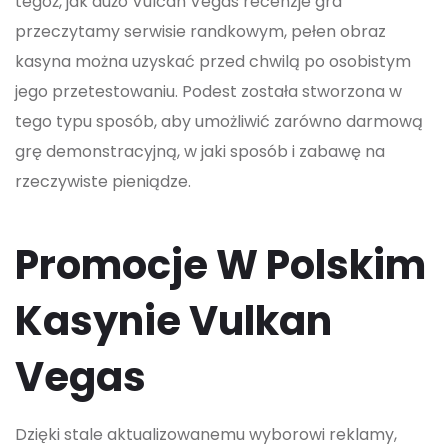
tegoż, jak dużo Vulcan Vegas recenzje gra
przeczytamy serwisie randkowym, pełen obraz
kasyna można uzyskać przed chwilą po osobistym
jego przetestowaniu. Podest została stworzona w
tego typu sposób, aby umożliwić zarówno darmową
grę demonstracyjną, w jaki sposób i zabawę na
rzeczywiste pieniądze.
Promocje W Polskim
Kasynie Vulkan
Vegas
Dzięki stale aktualizowanemu wyborowi reklamy,