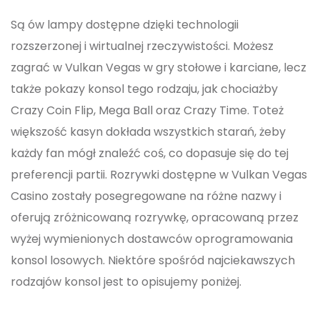
Są ów lampy dostępne dzięki technologii
rozszerzonej i wirtualnej rzeczywistości. Możesz
zagrać w Vulkan Vegas w gry stołowe i karciane, lecz
także pokazy konsol tego rodzaju, jak chociażby
Crazy Coin Flip, Mega Ball oraz Crazy Time. Toteż
większość kasyn dokłada wszystkich starań, żeby
każdy fan mógł znaleźć coś, co dopasuje się do tej
preferencji partii. Rozrywki dostępne w Vulkan Vegas
Casino zostały posegregowane na różne nazwy i
oferują zróżnicowaną rozrywkę, opracowaną przez
wyżej wymienionych dostawców oprogramowania
konsol losowych. Niektóre spośród najciekawszych
rodzajów konsol jest to opisujemy poniżej.