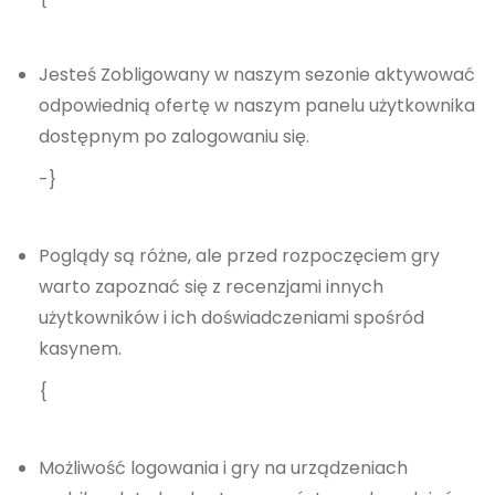
Jesteś Zobligowany w naszym sezonie aktywować
odpowiednią ofertę w naszym panelu użytkownika
dostępnym po zalogowaniu się.
-}
Poglądy są różne, ale przed rozpoczęciem gry
warto zapoznać się z recenzjami innych
użytkowników i ich doświadczeniami spośród
kasynem.
{
Możliwość logowania i gry na urządzeniach