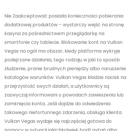
Nie Zaakceptować posiada konieczności pobierania
dodatkowej produktów – wystarczy wejść na stronę
kasyna za pośrednictwem przeglądarkę na
smartfonie czy tablecie. Blokowanie kont na Vulkan
Vegas na ogół ma obszar, kiedy platforma wykryje
podejrzane działania, tego rodzaju w jaki to sposób
złudzenie, pranie brudnych pieniędzy albo naruszenie
katalogów warunków. Vulkan Vegas kładzie nacisk na
przejrzystość swych działań, a użytkownicy są
zazwyczaj informowani o powodach zawieszenia lub
zamknięcia konta. Jeśli dojdzie do odwiedzenia
takowego niefortunnego zdarzenia, obsługa klienta
Vulkan Vegas wydaje się najczęściej gotowa do
pomocy w sytuacji jakichkolwiek bądź pytań albo