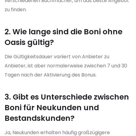
verschiedenen Buchmacher, um das beste Angebot
zu finden.
2. Wie lange sind die Boni ohne
Oasis gültig?
Die Gültigkeitsdauer variiert von Anbieter zu
Anbieter, ist aber normalerweise zwischen 7 und 30
Tagen nach der Aktivierung des Bonus.
3. Gibt es Unterschiede zwischen
Boni für Neukunden und
Bestandskunden?
Ja, Neukunden erhalten häufig großzügigere