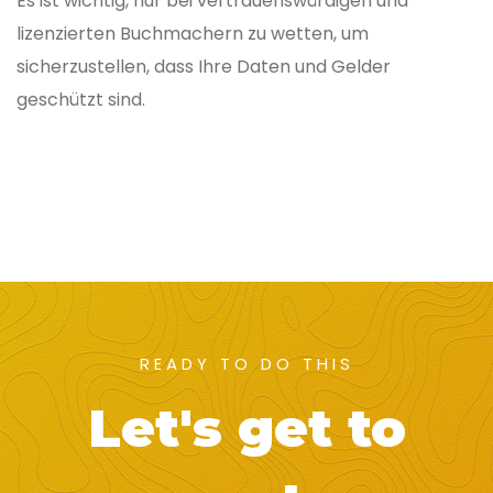
Es ist wichtig, nur bei vertrauenswürdigen und
lizenzierten Buchmachern zu wetten, um
sicherzustellen, dass Ihre Daten und Gelder
geschützt sind.
READY TO DO THIS
Let's get to