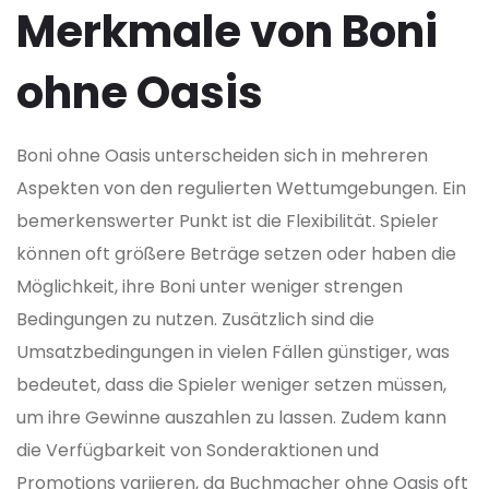
Merkmale von Boni
ohne Oasis
Boni ohne Oasis unterscheiden sich in mehreren
Aspekten von den regulierten Wettumgebungen. Ein
bemerkenswerter Punkt ist die Flexibilität. Spieler
können oft größere Beträge setzen oder haben die
Möglichkeit, ihre Boni unter weniger strengen
Bedingungen zu nutzen. Zusätzlich sind die
Umsatzbedingungen in vielen Fällen günstiger, was
bedeutet, dass die Spieler weniger setzen müssen,
um ihre Gewinne auszahlen zu lassen. Zudem kann
die Verfügbarkeit von Sonderaktionen und
Promotions variieren, da Buchmacher ohne Oasis oft