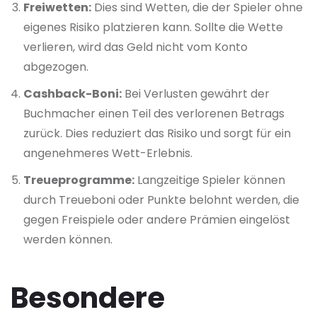
Freiwetten:
Dies sind Wetten, die der Spieler ohne
eigenes Risiko platzieren kann. Sollte die Wette
verlieren, wird das Geld nicht vom Konto
abgezogen.
Cashback-Boni:
Bei Verlusten gewährt der
Buchmacher einen Teil des verlorenen Betrags
zurück. Dies reduziert das Risiko und sorgt für ein
angenehmeres Wett-Erlebnis.
Treueprogramme:
Langzeitige Spieler können
durch Treueboni oder Punkte belohnt werden, die
gegen Freispiele oder andere Prämien eingelöst
werden können.
Besondere