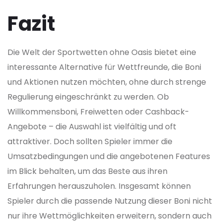
Fazit
Die Welt der Sportwetten ohne Oasis bietet eine
interessante Alternative für Wettfreunde, die Boni
und Aktionen nutzen möchten, ohne durch strenge
Regulierung eingeschränkt zu werden. Ob
Willkommensboni, Freiwetten oder Cashback-
Angebote – die Auswahl ist vielfältig und oft
attraktiver. Doch sollten Spieler immer die
Umsatzbedingungen und die angebotenen Features
im Blick behalten, um das Beste aus ihren
Erfahrungen herauszuholen. Insgesamt können
Spieler durch die passende Nutzung dieser Boni nicht
nur ihre Wettmöglichkeiten erweitern, sondern auch