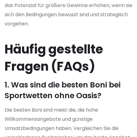
das Potenzial für größere Gewinne erhöhen, wenn sie
sich den Bedingungen bewusst sind und strategisch
vorgehen.
Häufig gestellte
Fragen (FAQs)
1. Was sind die besten Boni bei
Sportwetten ohne Oasis?
Die besten Boni sind meist die, die hohe
Willkommensangebote und günstige
Umsatzbedingungen haben. Vergleichen Sie die