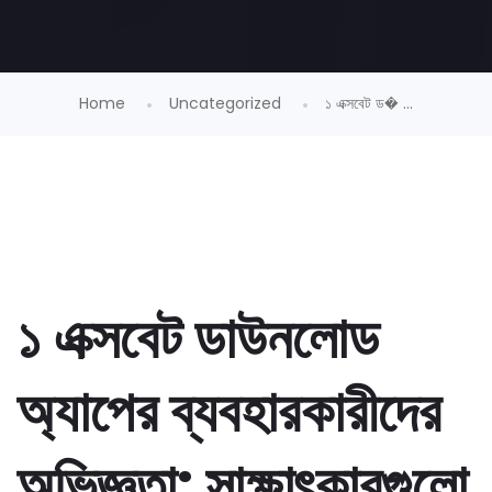
Home
Uncategorized
১ এক্সবেট ড� ...
১ এক্সবেট ডাউনলোড
অ্যাপের ব্যবহারকারীদের
অভিজ্ঞতা: সাক্ষাৎকারগুলো