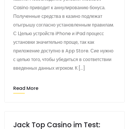
Casino приводит к аннулированию бонуса.
Полученные средства в казино подлежат
отыгрышу согласно установленным правилам.
С Целью устройств iPhone и iPad процесс
установки значительно проще, так как
приложение доступно в App Store. Сие нужно
с целью того, чтобы убедиться в соответствии
введенных данных игроком. К […]
Read More
Jack Top Casino im Test: