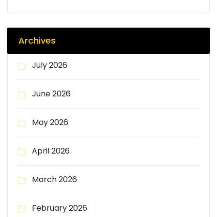
Archives
July 2026
June 2026
May 2026
April 2026
March 2026
February 2026