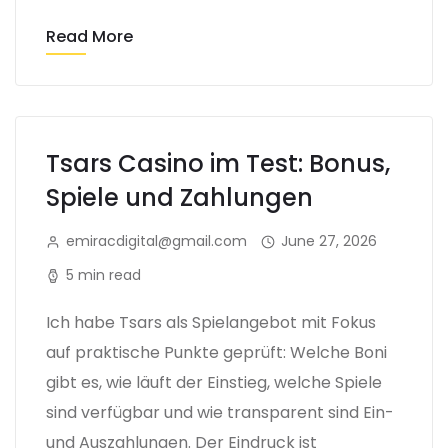
Read More
Tsars Casino im Test: Bonus,
Spiele und Zahlungen
emiracdigital@gmail.com
June 27, 2026
5 min read
Ich habe Tsars als Spielangebot mit Fokus
auf praktische Punkte geprüft: Welche Boni
gibt es, wie läuft der Einstieg, welche Spiele
sind verfügbar und wie transparent sind Ein-
und Auszahlungen. Der Eindruck ist