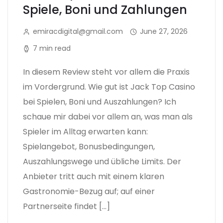
Spiele, Boni und Zahlungen
emiracdigital@gmail.com
June 27, 2026
7 min read
In diesem Review steht vor allem die Praxis
im Vordergrund. Wie gut ist Jack Top Casino
bei Spielen, Boni und Auszahlungen? Ich
schaue mir dabei vor allem an, was man als
Spieler im Alltag erwarten kann:
Spielangebot, Bonusbedingungen,
Auszahlungswege und übliche Limits. Der
Anbieter tritt auch mit einem klaren
Gastronomie-Bezug auf; auf einer
Partnerseite findet […]