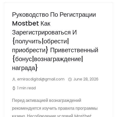
Руководство По Регистрации
Mostbet Как
Зарегистрироваться И
{получить|обрести|
приобрести} Приветственный
{бонус|вознаграждение|
награда}
emiracdigital@gmail.com
June 28, 2026
1 min read
Перед активацией вознаграждений
рекомендуется изучить правила программы
казино. Несоблюдение условий Mostbet