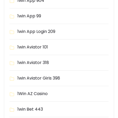
1win App 904
1win App 99
1win App Login 209
1win Aviator 101
1win Aviator 318
1win Aviator Giris 398
1Win AZ Casino
1win Bet 443