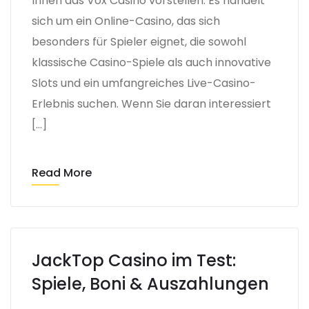
Ihnen das Vox Casino vorstellen. Es handelt
sich um ein Online-Casino, das sich
besonders für Spieler eignet, die sowohl
klassische Casino-Spiele als auch innovative
Slots und ein umfangreiches Live-Casino-
Erlebnis suchen. Wenn Sie daran interessiert
[…]
Read More
JackTop Casino im Test:
Spiele, Boni & Auszahlungen