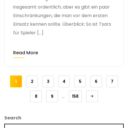
insgesamt ordentlich, aber es gibt ein paar
Einschränkungen, die man vor dem ersten
Einsatz kennen sollte. Überblick: So ist Tsars
für Spieler […]
Read More
1
2
3
4
5
6
7
…
8
9
158
Search