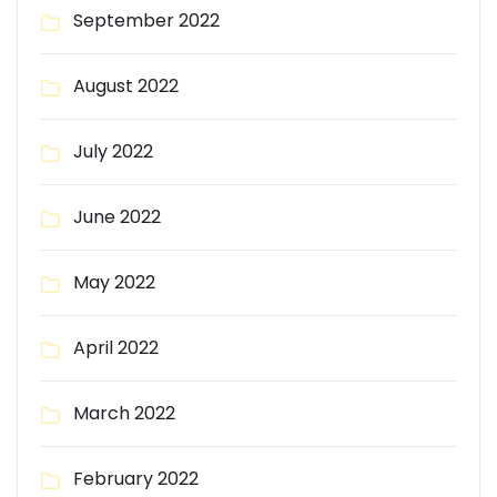
September 2022
August 2022
July 2022
June 2022
May 2022
April 2022
March 2022
February 2022