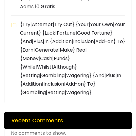
Aams 10 Gratis
{Try|Attempt|Try Out} {Your|Your Own|Your
Current} {Luck|Fortune|Good Fortune}
{And|Plus|In {Addition|Inclusion|Add-on} To}
{Earn|Generate|Make} Real
{Money|Cash|Funds}
{While|Whilst|Although}
{Betting|Gambling|Wagering} {And|Plus|In
{Addition|Inclusion|Add-on} To}
{Gambling|Betting|Wagering}
Recent Comments
No comments to show.