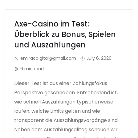
Axe-Casino im Test:
Überblick zu Bonus, Spielen
und Auszahlungen
emiracdigital@gmail.com
July 6, 2026
6 min read
Dieser Test ist aus einer Zahlungsfokus-
Perspektive geschrieben. Entscheidend ist,
wie schnell Auszahlungen typischerweise
laufen, welche Limits gelten und wie
transparent die Auszahlungsvorgänge sind.
Neben dem Auszahlungsalltag schauen wir