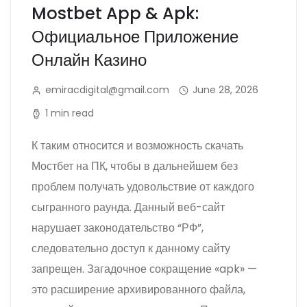
Mostbet App & Apk:
Официальное Приложение
Онлайн Казино
emiracdigital@gmail.com
June 28, 2026
1 min read
К таким относится и возможность скачать
Мостбет на ПК, чтобы в дальнейшем без
проблем получать удовольствие от каждого
сыгранного раунда. Данный веб-сайт
нарушает законодательство “РФ”,
следовательно доступ к данному сайту
запрещен. Загадочное сокращение «apk» —
это расширение архивированного файла,