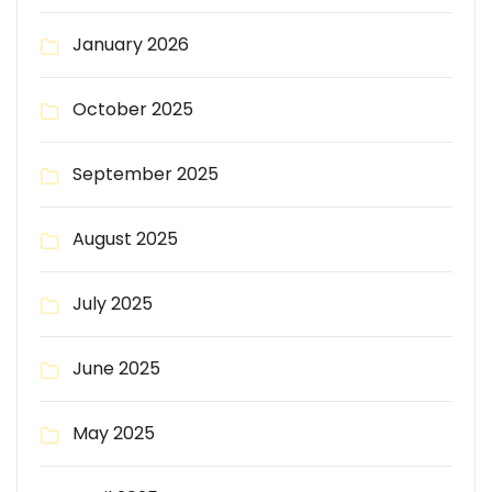
January 2026
October 2025
September 2025
August 2025
July 2025
June 2025
May 2025