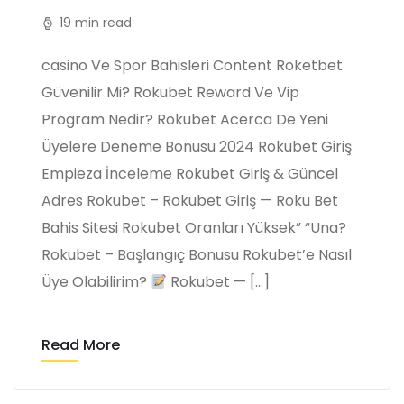
19 min read
casino Ve Spor Bahisleri
Content Roketbet
Güvenilir Mi? Rokubet Reward Ve Vip
Program Nedir? Rokubet Acerca De Yeni
Üyelere Deneme Bonusu 2024 Rokubet Giriş
Empieza İnceleme Rokubet Giriş & Güncel
Adres Rokubet – Rokubet Giriş — Roku Bet
Bahis Sitesi Rokubet Oranları Yüksek” “Una?
Rokubet – Başlangıç Bonusu Rokubet’e Nasıl
Üye Olabilirim?
Rokubet — […]
Read More