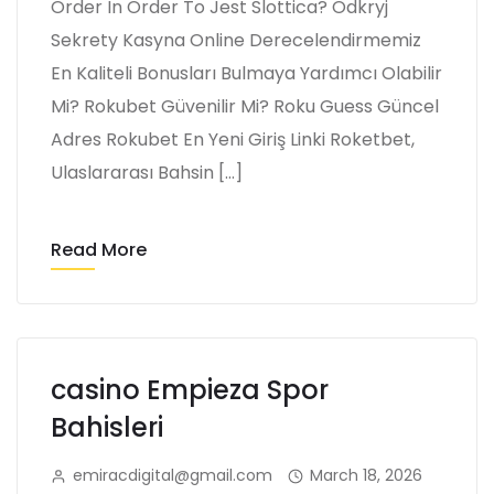
Order In Order To Jest Slottica? Odkryj
Sekrety Kasyna Online Derecelendirmemiz
En Kaliteli Bonusları Bulmaya Yardımcı Olabilir
Mi? Rokubet Güvenilir Mi? Roku Guess Güncel
Adres Rokubet En Yeni Giriş Linki Roketbet,
Ulaslararası Bahsin […]
Read More
️casino Empieza Spor
Bahisleri️
emiracdigital@gmail.com
March 18, 2026