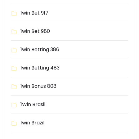
1win Bet 917
1win Bet 980
1win Betting 386
1win Betting 483
1win Bonus 808
1Win Brasil
1win Brazil