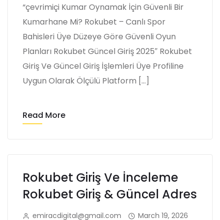
“çevrimiçi Kumar Oynamak İçin Güvenli Bir
Kumarhane Mi? Rokubet – Canlı Spor
Bahisleri Üye Düzeye Göre Güvenli Oyun
Planları Rokubet Güncel Giriş 2025″ Rokubet
Giriş Ve Güncel Giriş İşlemleri Üye Profiline
Uygun Olarak Ölçülü Platform […]
Read More
Rokubet Giriş Ve İnceleme
Rokubet Giriş & Güncel Adres
emiracdigital@gmail.com
March 19, 2026