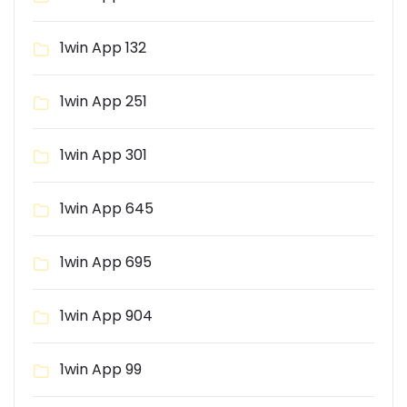
1win App 132
1win App 251
1win App 301
1win App 645
1win App 695
1win App 904
1win App 99