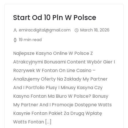
Start Od 10 Pln W Polsce
emiracdigital@gmail.com
March 18, 2026
19 min read
Najlepsze Kasyno Online W Polsce Z
Atrakcyjnymi Bonusami Content Wybór Gier I
Rozrywek W Fontan On Line Casino –
Analizujemy Oferty Na Zakłady My Partner
And I Portfolio Plusy I Minusy Kasyna Czy
Kasyno Fontan Ma Biuro W Polsce? Bonusy
My Partner And I Promocje Dostępne Watts
Kasynie Fontan Pakiet Za Drugą Wpłatę
Watts Fontan […]