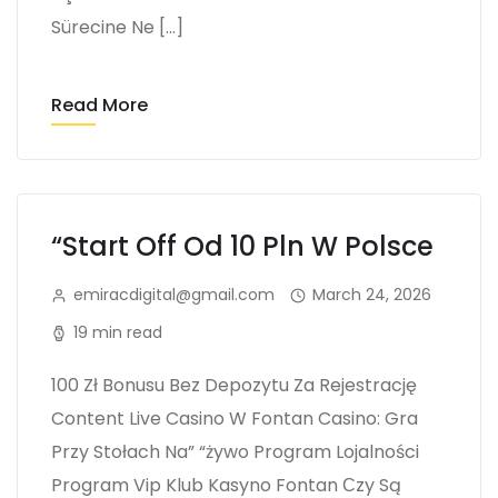
Sürecine Ne […]
Read More
“Start Off Od 10 Pln W Polsce
emiracdigital@gmail.com
March 24, 2026
19 min read
100 Zł Bonusu Bez Depozytu Za Rejestrację
Content Live Casino W Fontan Casino: Gra
Przy Stołach Na” “żywo Program Lojalności
Program Vip Klub Kasyno Fontan Сzy Są