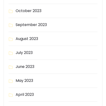
October 2023
September 2023
August 2023
July 2023
June 2023
May 2023
April 2023