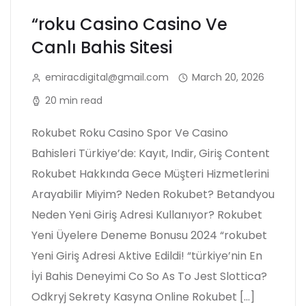
“roku Casino Casino Ve
Canlı Bahis Sitesi
emiracdigital@gmail.com
March 20, 2026
20 min read
Rokubet Roku Casino Spor Ve Casino
Bahisleri Türkiye’de: Kayıt, Indir, Giriş Content
Rokubet Hakkında Gece Müşteri Hizmetlerini
Arayabilir Miyim? Neden Rokubet? Betandyou
Neden Yeni Giriş Adresi Kullanıyor? Rokubet
Yeni Üyelere Deneme Bonusu 2024 “rokubet
Yeni Giriş Adresi Aktive Edildi! “türkiye’nin En
İyi Bahis Deneyimi Co So As To Jest Slottica?
Odkryj Sekrety Kasyna Online Rokubet […]