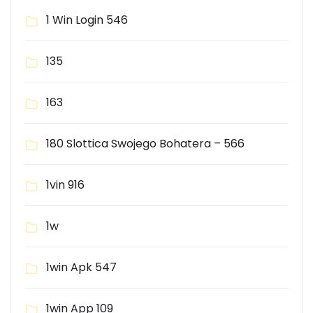
1 Win Login 546
135
163
180 Slottica Swojego Bohatera – 566
1vin 916
1w
1win Apk 547
1win App 109