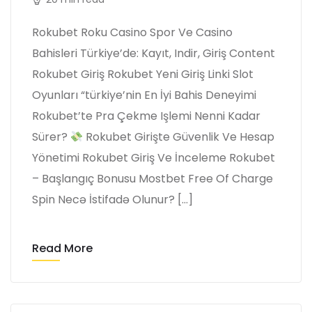
Rokubet Roku Casino Spor Ve Casino
Bahisleri Türkiye’de: Kayıt, Indir, Giriş Content
Rokubet Giriş Rokubet Yeni Giriş Linki Slot
Oyunları “türkiye’nin En İyi Bahis Deneyimi
Rokubet’te Pra Çekme Işlemi Nenni Kadar
Sürer?
Rokubet Girişte Güvenlik Ve Hesap
Yönetimi Rokubet Giriş Ve İnceleme Rokubet
– Başlangıç Bonusu Mostbet Free Of Charge
Spin Necə İstifadə Olunur? […]
Read More