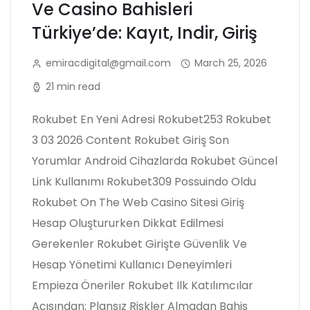
Ve Casino Bahisleri
Türkiye’de: Kayıt, Indir, Giriş
emiracdigital@gmail.com
March 25, 2026
21 min read
Rokubet En Yeni Adresi Rokubet253 Rokubet
3 03 2026 Content Rokubet Giriş Son
Yorumlar Android Cihazlarda Rokubet Güncel
Link Kullanımı Rokubet309 Possuindo Oldu
Rokubet On The Web Casino Sitesi Giriş
Hesap Oluştururken Dikkat Edilmesi
Gerekenler Rokubet Girişte Güvenlik Ve
Hesap Yönetimi Kullanıcı Deneyimleri
Empieza Öneriler Rokubet Ilk Katılımcılar
Açısından: Plansız Riskler Almadan Bahis