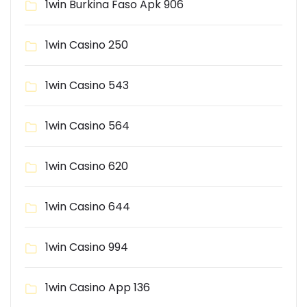
1win Burkina Faso Apk 906
1win Casino 250
1win Casino 543
1win Casino 564
1win Casino 620
1win Casino 644
1win Casino 994
1win Casino App 136