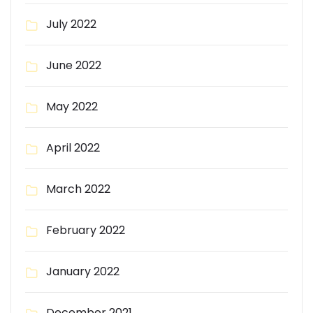
July 2022
June 2022
May 2022
April 2022
March 2022
February 2022
January 2022
December 2021