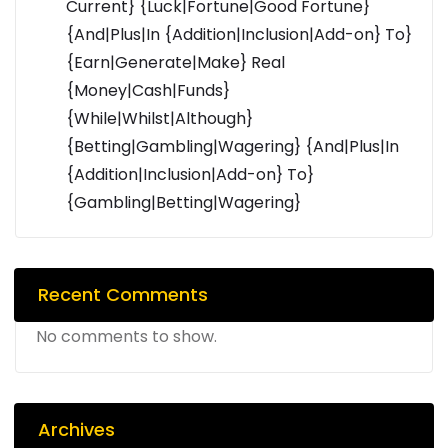
Current} {Luck|Fortune|Good Fortune}
{And|Plus|In {Addition|Inclusion|Add-on} To}
{Earn|Generate|Make} Real
{Money|Cash|Funds}
{While|Whilst|Although}
{Betting|Gambling|Wagering} {And|Plus|In
{Addition|Inclusion|Add-on} To}
{Gambling|Betting|Wagering}
Recent Comments
No comments to show.
Archives