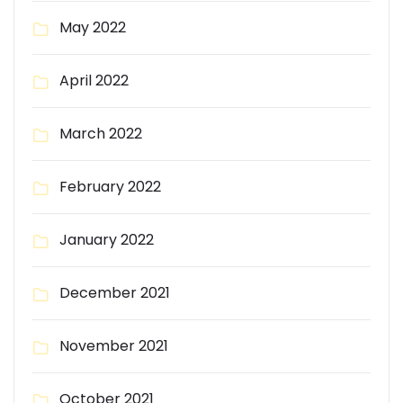
May 2022
April 2022
March 2022
February 2022
January 2022
December 2021
November 2021
October 2021