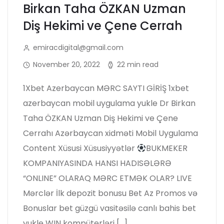
Birkan Taha ÖZKAN Uzman
Diş Hekimi ve Çene Cerrah
emiracdigital@gmail.com
November 20, 2022
22 min read
1Xbet Azerbaycan MƏRC SAYTI GİRİŞ 1xbet
azerbaycan mobil uygulama yukle Dr Birkan
Taha ÖZKAN Uzman Diş Hekimi ve Çene
Cerrahı Azərbaycan xidməti Mobil Uygulama
Content Xüsusi Xüsusiyyətlər
BUKMEKER
KOMPANIYASINDA HANSI HADISƏLƏRƏ
“ONLINE” OLARAQ MƏRC ETMƏK OLAR? LIVE
Mərclər İlk depozit bonusu Bet Az Promos və
Bonuslar bet güzgü vasitəsilə canlı bahis bet
yukle WIN kompüterləri […]