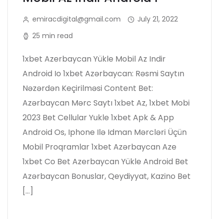
emiracdigital@gmail.com
July 21, 2022
25 min read
1xbet Azerbaycan Yükle Mobil Az Indir
Android Io 1xbet Azərbaycan: Rəsmi Saytın
Nəzərdən Keçirilməsi Content Bet:
Azərbaycan Mərc Saytı 1xbet Az, 1xbet Mobi
2023 Bet Cellular Yukle 1xbet Apk & App
Android Os, Iphone Ilə Idman Mərcləri Üçün
Mobil Proqramlar 1xbet Azərbaycan Aze
1xbet Co Bet Azerbaycan Yükle Android Bet
Azərbaycan Bonuslar, Qeydiyyat, Kazino Bet
[…]