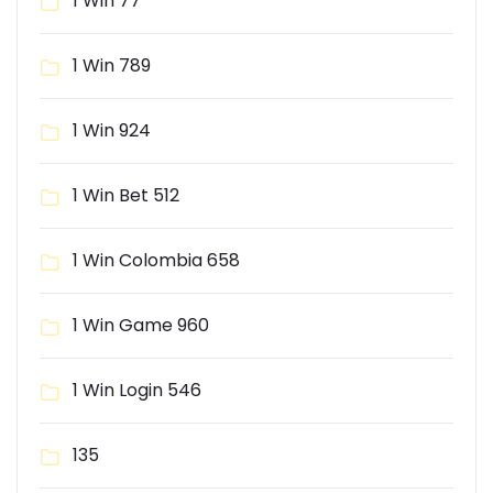
1 Win 77
1 Win 789
1 Win 924
1 Win Bet 512
1 Win Colombia 658
1 Win Game 960
1 Win Login 546
135