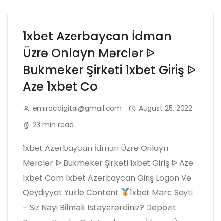
1xbet Azerbaycan İdman
Üzrə Onlayn Mərclər ᐉ
Bukmeker Şirkəti 1xbet Giriş ᐉ
Aze 1xbet Co
emiracdigital@gmail.com
August 25, 2022
23 min read
1xbet Azerbaycan İdman Üzrə Onlayn
Mərclər ᐉ Bukmeker Şirkəti 1xbet Giriş ᐉ Aze
1xbet Com 1xbet Azerbaycan Giriş Logon Və
Qeydiyyat Yukle Content
1xbet Mərc Sayti
– Siz Nəyi Bilmək Istəyərərdiniz? Depozit