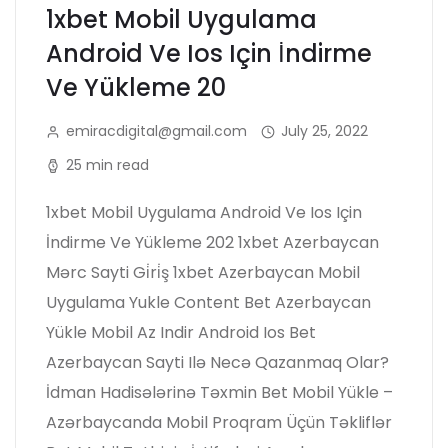
1xbet Mobil Uygulama
Android Ve Ios Için İndirme
Ve Yükleme 20
emiracdigital@gmail.com
July 25, 2022
25 min read
1xbet Mobil Uygulama Android Ve Ios Için
İndirme Ve Yükleme 202 1xbet Azerbaycan
Mərc Sayti Gi̇ri̇ş 1xbet Azerbaycan Mobil
Uygulama Yukle Content Bet Azerbaycan
Yükle Mobil Az Indir Android Ios Bet
Azerbaycan Sayti Ilə Necə Qazanmaq Olar?
İdman Hadisələrinə Təxmin Bet Mobil Yükle –
Azərbaycanda Mobil Proqram Üçün Təkliflər