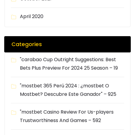
April 2020
Categories
"carabao Cup Outright Suggestions: Best
Bets Plus Preview For 2024 25 Season – 19
"mostbet 365 Perú 2024 ️: ¿mostbet O
Mostbet? Descubre Este Ganador" – 925
"mostbet Casino Review For Us-players
Trustworthiness And Games – 592