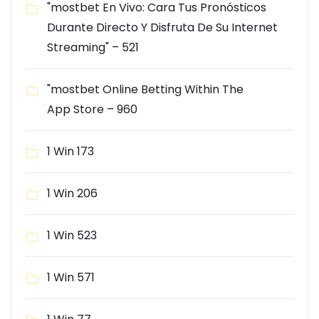
"mostbet En Vivo: Cara Tus Pronósticos
Durante Directo Y Disfruta De Su Internet
Streaming" – 521
"‎mostbet Online Betting Within The
App Store – 960
1 Win 173
1 Win 206
1 Win 523
1 Win 571