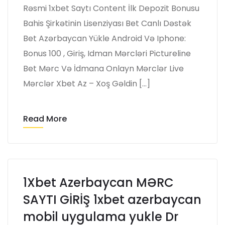
Rəsmi 1xbet Saytı Content İlk Depozit Bonusu
Bahis Şirkətinin Lisenziyası Bet Canlı Dəstək
Bet Azərbaycan Yükle Android Və Iphone:
Bonus 100 , Giriş, Idman Mərcləri Pictureline
Bet Mərc Və İdmana Onlayn Mərclər Live
Mərclər Xbet Az – Xoş Gəldin […]
Read More
1Xbet Azerbaycan MƏRC
SAYTI GİRİŞ 1xbet azerbaycan
mobil uygulama yukle Dr