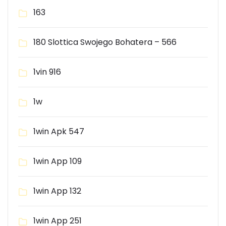
163
180 Slottica Swojego Bohatera – 566
1vin 916
1w
1win Apk 547
1win App 109
1win App 132
1win App 251