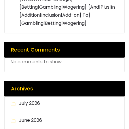
{Betting|Gambling|Wagering} {And|Plus|In
{Addition|Inclusion|Add-on} To}
{Gambling|Betting|Wagering}
Recent Comments
No comments to show.
Archives
July 2026
June 2026