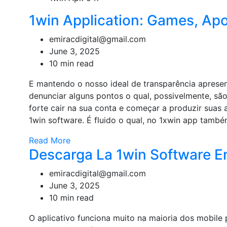
1win Application: Games, Ap
emiracdigital@gmail.com
June 3, 2025
10 min read
E mantendo o nosso ideal de transparência aprese
denunciar alguns pontos o qual, possivelmente, s
forte cair na sua conta e começar a produzir suas
1win software. É fluido o qual, no 1xwin app tamb
Read More
Descarga La 1win Software En
emiracdigital@gmail.com
June 3, 2025
10 min read
O aplicativo funciona muito na maioria dos mobil