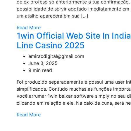
de ex profeso só anteriormente a tua confirmação.
possibilidade de servir adotado imediatamente em 
um atalho aparecerá em sua […]
Read More
1win Official Web Site In Ind
Line Casino 2025
emiracdigital@gmail.com
June 3, 2025
9 min read
Foi produzido separadamente e possui uma user int
simplificados. Contudo muchas as funções importa
você arrumar 1win baixar software simply no seu d
clicando em relação à ele. Na calo de cuna, será ne
Read More