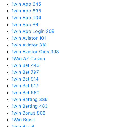
1win App 645
1win App 695
1win App 904
1win App 99
1win App Login 209
1win Aviator 101
1win Aviator 318
1win Aviator Giris 398
1Win AZ Casino
1win Bet 443
1win Bet 797
1win Bet 914
1win Bet 917
1win Bet 980
1win Betting 386
1win Betting 483
1win Bonus 808
1Win Brasil
1win Brazil