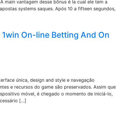
 A main vantagem desse bônus é la cual ele tem a
apostas systems saques. Após 10 a fifteen segundos,
ia 1win On-line Betting And On
erface única, design and style e navegação
ntes e recursos do game são preservados. Assim que
ispositivo móvel, é chegado o momento de iniciá-lo,
cessário […]