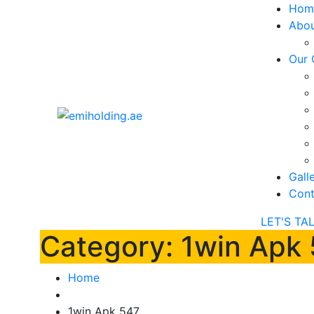
Hom
Abou
Our 
Gall
Cont
LET'S TA
Category:
1win Apk
Home
1win Apk 547