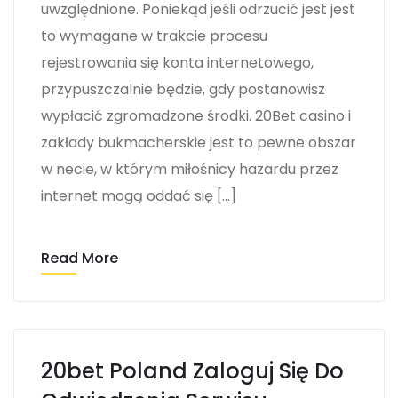
uwzględnione. Poniekąd jeśli odrzucić jest jest
to wymagane w trakcie procesu
rejestrowania się konta internetowego,
przypuszczalnie będzie, gdy postanowisz
wypłacić zgromadzone środki. 20Bet casino i
zakłady bukmacherskie jest to pewne obszar
w necie, w którym miłośnicy hazardu przez
internet mogą oddać się […]
Read More
20bet Poland Zaloguj Się Do