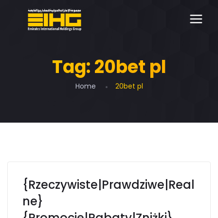
Tag:
20bet pl
Home
20bet pl
{Rzeczywiste|Prawdziwe|Real
ne}
{Promocje|Rabaty|Zniżki}