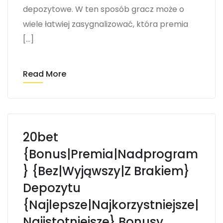
depozytowe. W ten sposób gracz może o
wiele łatwiej zasygnalizować, która premia
[…]
Read More
20bet
{Bonus|Premia|Nadprogram
} {Bez|Wyjąwszy|Z Brakiem}
Depozytu
{Najlepsze|Najkorzystniejsze|
Najistotniejsze} Bonusy