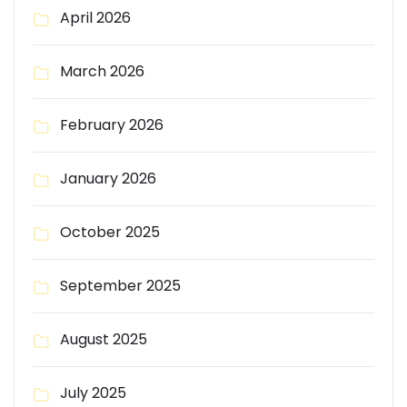
April 2026
March 2026
February 2026
January 2026
October 2025
September 2025
August 2025
July 2025