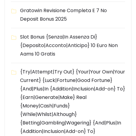
Gratowin Revisione Completa E 7 No
Deposit Bonus 2025
Slot Bonus {Senza|In Assenza Di}
{Deposito|Acconto|Anticipo} 10 Euro Non
Aams 10 Gratis
{Try|Attempt|Try Out} {Your|Your Own|Your
Current} {Luck|Fortune|Good Fortune}
{And|Plus|In {Addition|Inclusion|Add-on} To}
{Earn|Generate|Make} Real
{Money|Cash|Funds}
{While|Whilst|Although}
{Betting|Gambling|Wagering} {And|Plus|In
{Addition|Inclusion|Add-on} To}