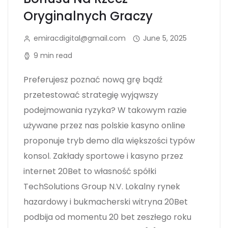
Oryginalnych Graczy
emiracdigital@gmail.com
June 5, 2025
9 min read
Preferujesz poznać nową grę bądź
przetestować strategię wyjąwszy
podejmowania ryzyka? W takowym razie
używane przez nas polskie kasyno online
proponuje tryb demo dla większości typów
konsol. Zakłady sportowe i kasyno przez
internet 20Bet to własność spółki
TechSolutions Group N.V. Lokalny rynek
hazardowy i bukmacherski witryna 20Bet
podbija od momentu 20 bet zeszłego roku