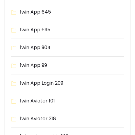
1win App 645
1win App 695
1win App 904
1win App 99
1win App Login 209
1win Aviator 101
1win Aviator 318