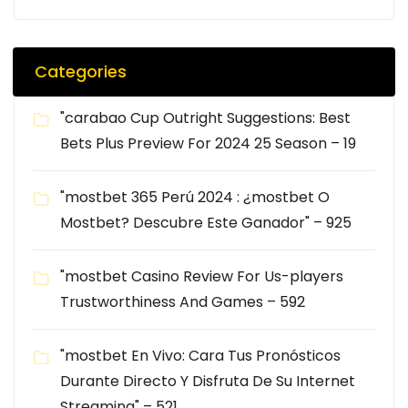
Categories
"carabao Cup Outright Suggestions: Best
Bets Plus Preview For 2024 25 Season – 19
"mostbet 365 Perú 2024 ️: ¿mostbet O
Mostbet? Descubre Este Ganador" – 925
"mostbet Casino Review For Us-players
Trustworthiness And Games – 592
"mostbet En Vivo: Cara Tus Pronósticos
Durante Directo Y Disfruta De Su Internet
Streaming" – 521