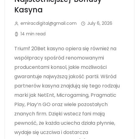
Kasyna
emiracdigital@gmail.com
July 6, 2026
14 min read
Triumf 20Bet kasyno opiera się również na
współpracy spośród renomowanymi
producentami konsol, jakie możliwości
gwarantuje najwyższą jakość partii. Wśród
partnerów kasyna znajdują się tego rodzaju
marki jak NetEnt, Microgaming, Pragmatic
Play, Play’n GO oraz wiele pozostałych
znanych firm. Dzięki wstecz fani mają
pewność, że każda uciecha działa płynnie,
wydaje się uczciwa i dostarcza