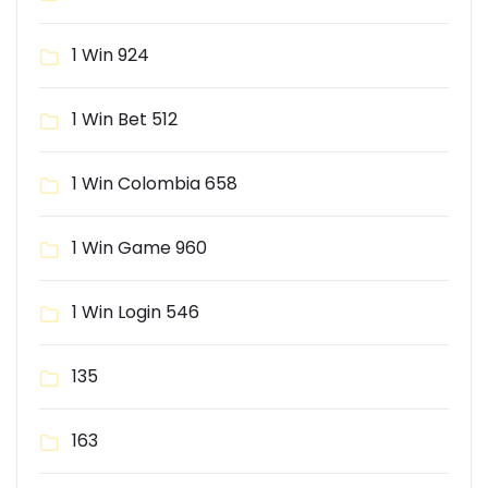
1 Win 924
1 Win Bet 512
1 Win Colombia 658
1 Win Game 960
1 Win Login 546
135
163