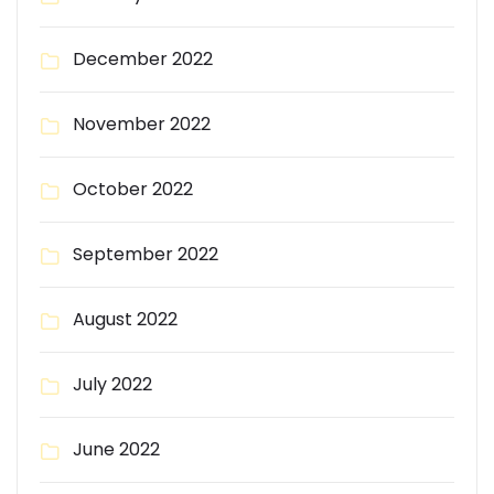
December 2022
November 2022
October 2022
September 2022
August 2022
July 2022
June 2022