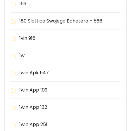
163
180 Slottica Swojego Bohatera – 566
1vin 916
1w
1win Apk 547
1win App 109
1win App 132
1win App 251