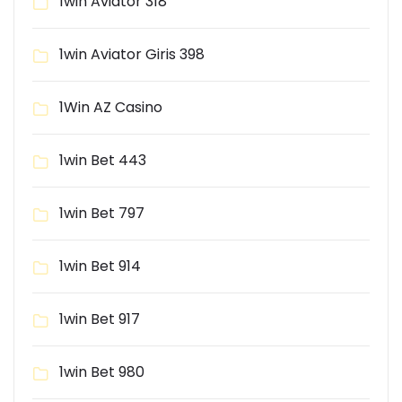
1win Aviator 318
1win Aviator Giris 398
1Win AZ Casino
1win Bet 443
1win Bet 797
1win Bet 914
1win Bet 917
1win Bet 980