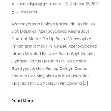
emiracdigital@gmail.com
October 28, 2022
23 min read
Azərbaycanda Onlayn Kazino Pin Up Pin Up
Slot Maşınları Azərbaycanda Rəsmi Sayt
Content Slotlar Pin Up Rəsmi Veb-saytı –
Imkanların Icmalı Pin-up Bet: Azərbaycanda
Idman Mərcləri Pin Up – Rəsmi Sayt Onlayn
Oynayın, Bonus Qazanın Pin-up Casino
Geydiyyat & Giriş Pin-up Onlayn Casino
Saytının Slot Maşınları Android Üçün Slot
Maşınları Pin Up Yükləyin Pin Upward […]
Read More