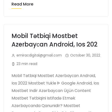
Read More
Mobil Tətbiqi Mostbet
Azerbayсan Android, Ios 202
emiracdigital@gmail.com
October 30, 2022
23 min read
Mobil Tətbiqi Mostbet Azerbayсan Android,
Ios 2022 Mostbet Yukle ᐈ Google Android, Ios
Mostbet Indir Azərbaycan Üçün Content
Mostbet Tətbiqini Istifadə Etmək
Azərbaycanda Qanunidir? Mostbet