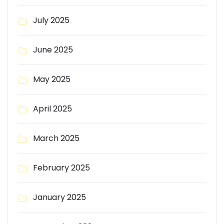
July 2025
June 2025
May 2025
April 2025
March 2025
February 2025
January 2025