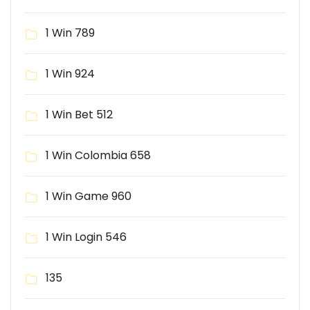
1 Win 789
1 Win 924
1 Win Bet 512
1 Win Colombia 658
1 Win Game 960
1 Win Login 546
135