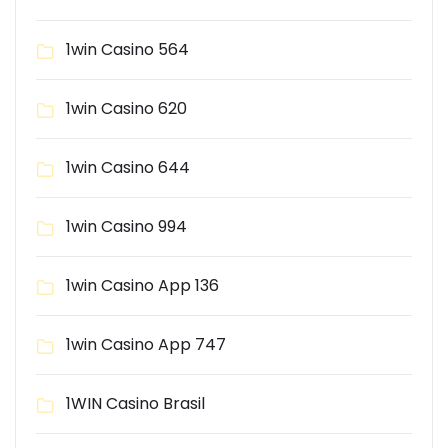
1win Casino 564
1win Casino 620
1win Casino 644
1win Casino 994
1win Casino App 136
1win Casino App 747
1WIN Casino Brasil