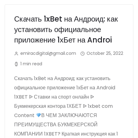
Скачать 1xBet на Андроид: как
установить официальное
приложение 1хБет на Androi
emiracdigital@gmail.com
October 25, 2022
1 min read
Скачать 1xBet на Андроид: как установить
официальное приложение 1хБет на Android
1XBET ᐉ Ставки на спорт онлайн ᐉ
Букмекерская контора 1ХБЕТ ᐉ 1xbet com
Content
В ЧЕМ ЗАКЛЮЧАЮТСЯ
ПРЕИМУЩЕСТВА БУКМЕКЕРСКОЙ
КОМПАНИИ 1XBET? Краткая инструкция как 1