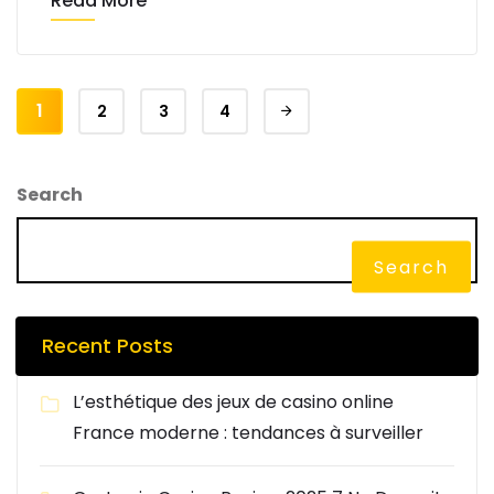
Read More
1
2
3
4
Search
Search
Recent Posts
L’esthétique des jeux de casino online
France moderne : tendances à surveiller