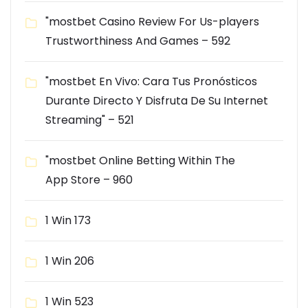
"mostbet Casino Review For Us-players
Trustworthiness And Games – 592
"mostbet En Vivo: Cara Tus Pronósticos
Durante Directo Y Disfruta De Su Internet
Streaming" – 521
"‎mostbet Online Betting Within The
App Store – 960
1 Win 173
1 Win 206
1 Win 523