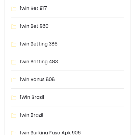
1win Bet 917
1win Bet 980
1win Betting 386
1win Betting 483
1win Bonus 808
1Win Brasil
1win Brazil
1win Burkina Faso Apk 906