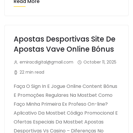
Read More
Apostas Desportivas Site De
Apostas Vave Online Bónus
emiracdigital@gmail.com
October 11, 2025
22 min read
Faça O Sign In E Jogue Online Content Bônus
E Promoções Regulares Na Mostbet Como
Faço Minha Primeira Ex Profeso On-line?
Aplicativo Da Mostbet Código Promocional E
Ofertas Especiais Da Mostbet Apostas
Desportivas Vs Casino – Diferenças No