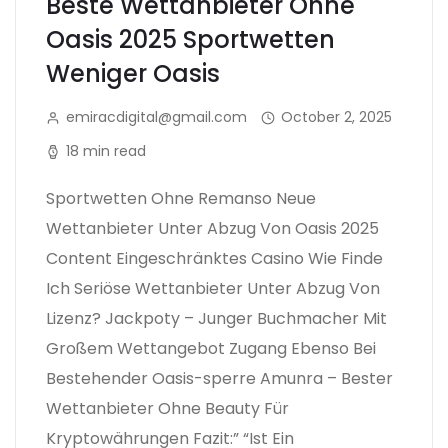
Beste Wettanbieter Ohne
Oasis 2025 Sportwetten
Weniger Oasis
emiracdigital@gmail.com
October 2, 2025
18 min read
Sportwetten Ohne Remanso Neue
Wettanbieter Unter Abzug Von Oasis 2025
Content Eingeschränktes Casino Wie Finde
Ich Seriöse Wettanbieter Unter Abzug Von
Lizenz? Jackpoty – Junger Buchmacher Mit
Großem Wettangebot Zugang Ebenso Bei
Bestehender Oasis-sperre Amunra – Bester
Wettanbieter Ohne Beauty Für
Kryptowährungen Fazit:” “Ist Ein