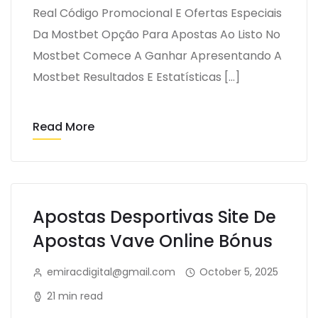
Real Código Promocional E Ofertas Especiais
Da Mostbet Opção Para Apostas Ao Listo No
Mostbet Comece A Ganhar Apresentando A
Mostbet Resultados E Estatísticas […]
Read More
Apostas Desportivas Site De
Apostas Vave Online Bónus
emiracdigital@gmail.com
October 5, 2025
21 min read