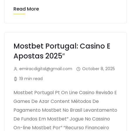
Read More
Mostbet Portugal: Casino E
Apostas 2025″
emiracdigital@gmail.com
October 8, 2025
19 min read
Mostbet Portugal Pt On Line Casino Revisão E
Games De Azar Content Métodos De
Pagamento Mostbet No Brasil Levantamento
De Fundos Em Mostbet” Jogue No Cassino
On-line Mostbet Por” “Recurso Financeiro