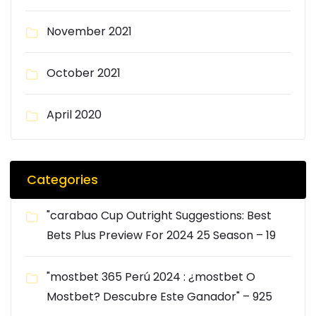
November 2021
October 2021
April 2020
Categories
"carabao Cup Outright Suggestions: Best
Bets Plus Preview For 2024 25 Season – 19
"mostbet 365 Perú 2024 ️: ¿mostbet O
Mostbet? Descubre Este Ganador" – 925