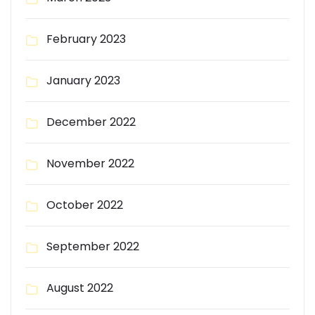
February 2023
January 2023
December 2022
November 2022
October 2022
September 2022
August 2022