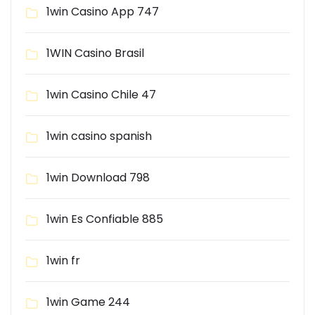
1win Casino App 747
1WIN Casino Brasil
1win Casino Chile 47
1win casino spanish
1win Download 798
1win Es Confiable 885
1win fr
1win Game 244