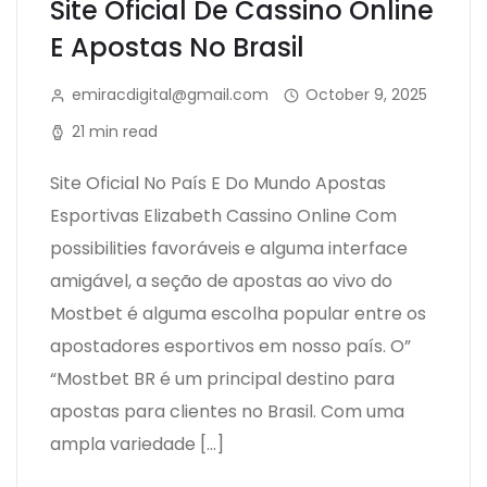
Site Oficial De Cassino Online
E Apostas No Brasil
emiracdigital@gmail.com
October 9, 2025
21 min read
Site Oficial No País E Do Mundo Apostas
Esportivas Elizabeth Cassino Online Com
possibilities favoráveis e alguma interface
amigável, a seção de apostas ao vivo do
Mostbet é alguma escolha popular entre os
apostadores esportivos em nosso país. O”
“Mostbet BR é um principal destino para
apostas para clientes no Brasil. Com uma
ampla variedade […]