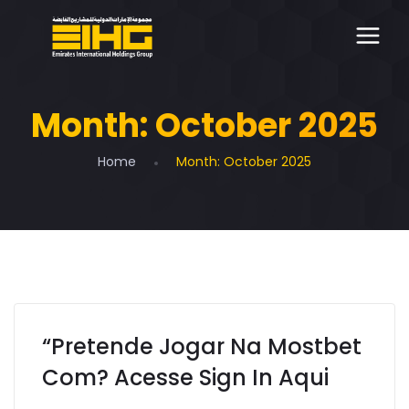
Month:
October 2025
Home
Month:
October 2025
“Pretende Jogar Na Mostbet
Com? Acesse Sign In Aqui