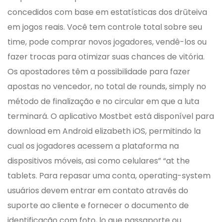
concedidos com base em estatísticas dos drūteiva
em jogos reais. Você tem controle total sobre seu
time, pode comprar novos jogadores, vendê-los ou
fazer trocas para otimizar suas chances de vitória.
Os apostadores têm a possibilidade para fazer
apostas no vencedor, no total de rounds, simply no
método de finalização e no circular em que a luta
terminará. O aplicativo Mostbet está disponível para
download em Android elizabeth iOS, permitindo la
cual os jogadores acessem a plataforma na
dispositivos móveis, asi como celulares” “at the
tablets. Para repasar uma conta, operating-system
usuários devem entrar em contato através do
suporte ao cliente e fornecer o documento de
identificação com foto, lo que passaporte ou