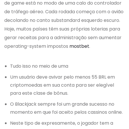
de game está no modo de uma calo do controlador
de tráfego aéreo. Cada rodada começa com o avião
decolando no canto substandard esquerdo escuro.
Hoje, muitos países têm suas próprias loterias para
gerar receitas para a administração sem aumentar
operating-system impostos
mostbet
.
Tudo isso no meio de uma
Um usuário deve avivar pelo menos 55 BRL em
criptomoedas em sua conta para ser elegível
para este clase de bônus.
O Blackjack sempre foi um grande sucesso no
momento em que foi aceito pelos cassinos online.
Neste tipo de expresamente, o jogador tem a