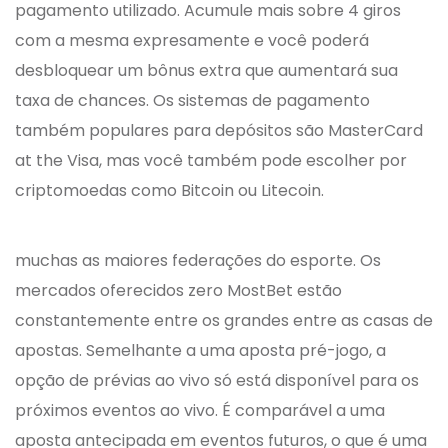
pagamento utilizado. Acumule mais sobre 4 giros
com a mesma expresamente e você poderá
desbloquear um bônus extra que aumentará sua
taxa de chances. Os sistemas de pagamento
também populares para depósitos são MasterCard
at the Visa, mas você também pode escolher por
criptomoedas como Bitcoin ou Litecoin.
muchas as maiores federações do esporte. Os
mercados oferecidos zero MostBet estão
constantemente entre os grandes entre as casas de
apostas. Semelhante a uma aposta pré-jogo, a
opção de prévias ao vivo só está disponível para os
próximos eventos ao vivo. É comparável a uma
aposta antecipada em eventos futuros, o que é uma