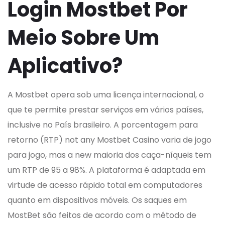
Login Mostbet Por
Meio Sobre Um
Aplicativo?
A Mostbet opera sob uma licença internacional, o
que te permite prestar serviços em vários países,
inclusive no País brasileiro. A porcentagem para
retorno (RTP) not any Mostbet Casino varia de jogo
para jogo, mas a new maioria dos caça-níqueis tem
um RTP de 95 a 98%. A plataforma é adaptada em
virtude de acesso rápido total em computadores
quanto em dispositivos móveis. Os saques em
MostBet são feitos de acordo com o método de