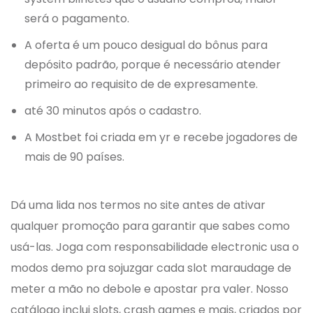
será o pagamento.
A oferta é um pouco desigual do bônus para
depósito padrão, porque é necessário atender
primeiro ao requisito de de expresamente.
até 30 minutos após o cadastro.
A Mostbet foi criada em yr e recebe jogadores de
mais de 90 países.
Dá uma lida nos termos no site antes de ativar
qualquer promoção para garantir que sabes como
usá-las. Joga com responsabilidade electronic usa o
modos demo pra sojuzgar cada slot maraudage de
meter a mão no debole e apostar pra valer. Nosso
catálogo inclui slots, crash games e mais, criados por