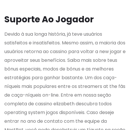
Suporte Ao Jogador
Devido à sua longa história, já teve usuários
satisfeitos e insatisfeitos. Mesmo assim, a maioria dos
usuários retorna ao cassino para voltar a new jogar e
aproveitar seus benefícios. Saiba mais sobre teus
bônus especiais, modos de bônus e as melhores
estratégias para ganhar bastante. Um dos caça-
níqueis mais populares entre os streamers at the fãs
de caça-níqueis on-line. Entre em nossa seção
completa de cassino elizabeth descubra todos
operating system jogos disponíveis. Caso deseje
entrar no ano de contato com the equipe da
MostBet, você pode desobstruir um tíquete na seção