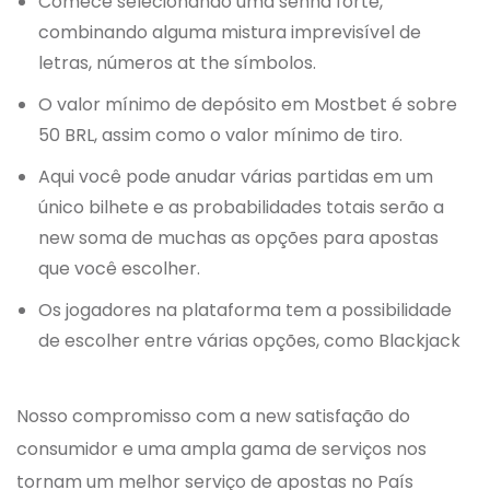
Comece selecionando uma senha forte,
combinando alguma mistura imprevisível de
letras, números at the símbolos.
O valor mínimo de depósito em Mostbet é sobre
50 BRL, assim como o valor mínimo de tiro.
Aqui você pode anudar várias partidas em um
único bilhete e as probabilidades totais serão a
new soma de muchas as opções para apostas
que você escolher.
Os jogadores na plataforma tem a possibilidade
de escolher entre várias opções, como Blackjack
Nosso compromisso com a new satisfação do
consumidor e uma ampla gama de serviços nos
tornam um melhor serviço de apostas no País