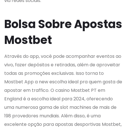
via redes sociais.
Bolsa Sobre Apostas
Mostbet
Através do app, você pode acompanhar eventos ao
vivo, fazer depósitos e retiradas, além de aproveitar
todas as promoções exclusivas. Isso torna to
Mostbet App a new escolha ideal pra quem gosta de
apostar em traffico. O casino Mostbet PT em
England é a escolha ideal para 2024, oferecendo
uma numerosa gama de slot machines de mais de
198 provedores mundiais. Além disso, é uma
excelente opção para apostas desportivas Mostbet,