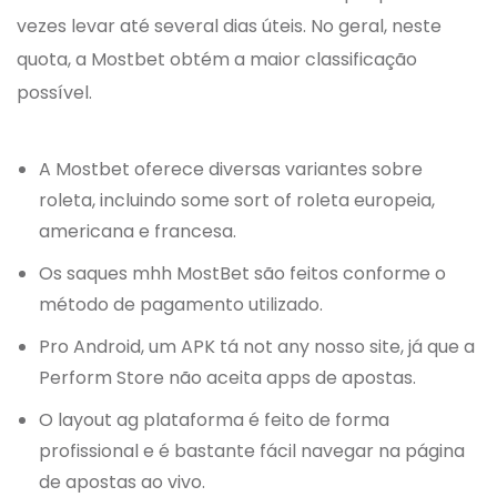
vezes levar até several dias úteis. No geral, neste
quota, a Mostbet obtém a maior classificação
possível.
A Mostbet oferece diversas variantes sobre
roleta, incluindo some sort of roleta europeia,
americana e francesa.
Os saques mhh MostBet são feitos conforme o
método de pagamento utilizado.
Pro Android, um APK tá not any nosso site, já que a
Perform Store não aceita apps de apostas.
O layout ag plataforma é feito de forma
profissional e é bastante fácil navegar na página
de apostas ao vivo.