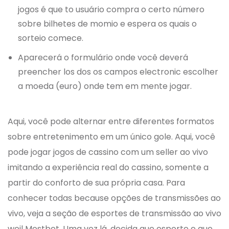
jogos é que to usuário compra o certo número
sobre bilhetes de momio e espera os quais o
sorteio comece.
Aparecerá o formulário onde você deverá
preencher los dos os campos electronic escolher
a moeda (euro) onde tem em mente jogar.
Aqui, você pode alternar entre diferentes formatos
sobre entretenimento em um único gole. Aqui, você
pode jogar jogos de cassino com um seller ao vivo
imitando a experiência real do cassino, somente a
partir do conforto de sua própria casa. Para
conhecer todas because opções de transmissões ao
vivo, veja a seção de esportes de transmissão ao vivo
weil Mostbet. Uma vez lá, decida que esporte e que