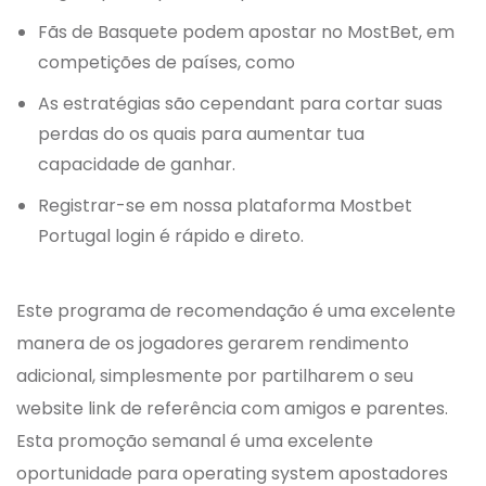
Fãs de Basquete podem apostar no MostBet, em
competições de países, como
As estratégias são cependant para cortar suas
perdas do os quais para aumentar tua
capacidade de ganhar.
Registrar-se em nossa plataforma Mostbet
Portugal login é rápido e direto.
Este programa de recomendação é uma excelente
manera de os jogadores gerarem rendimento
adicional, simplesmente por partilharem o seu
website link de referência com amigos e parentes.
Esta promoção semanal é uma excelente
oportunidade para operating system apostadores