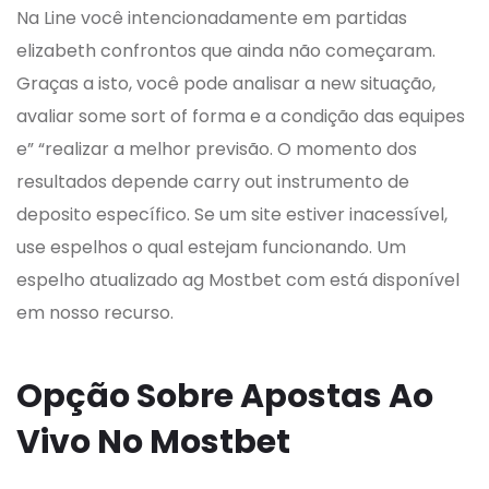
Na Line você intencionadamente em partidas
elizabeth confrontos que ainda não começaram.
Graças a isto, você pode analisar a new situação,
avaliar some sort of forma e a condição das equipes
e” “realizar a melhor previsão. O momento dos
resultados depende carry out instrumento de
deposito específico. Se um site estiver inacessível,
use espelhos o qual estejam funcionando. Um
espelho atualizado ag Mostbet com está disponível
em nosso recurso.
Opção Sobre Apostas Ao
Vivo No Mostbet