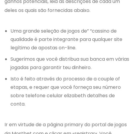
ganhos potenciais, leia as descrições de cada um
deles os quais são fornecidas abaixo.
Uma grande seleção de jogos de” “cassino de
qualidade é parte integrante para qualquer site
legítimo de apostas on-line.
Sugerimos que você distribua sua banca em várias
jogadas para garantir teu dinheiro.
Isto é feito através do processo de a couple of
etapas, e requer que você forneça seu número
sobre telefone celular elizabeth detalhes de
conta.
Ir em virtude de a página primary do portal de jogos
da Mostbet com e clicar em «registrar«. Você