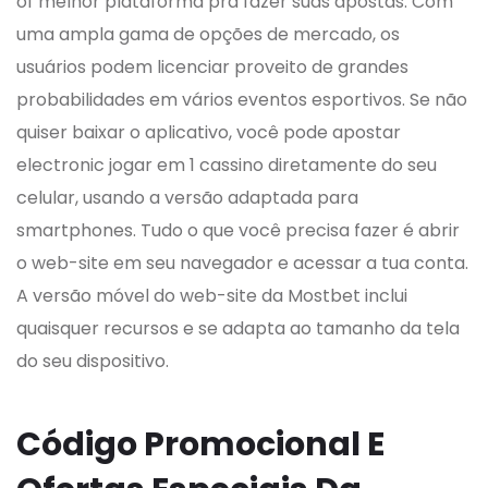
of melhor plataforma pra fazer suas apostas. Com
uma ampla gama de opções de mercado, os
usuários podem licenciar proveito de grandes
probabilidades em vários eventos esportivos. Se não
quiser baixar o aplicativo, você pode apostar
electronic jogar em 1 cassino diretamente do seu
celular, usando a versão adaptada para
smartphones. Tudo o que você precisa fazer é abrir
o web-site em seu navegador e acessar a tua conta.
A versão móvel do web-site da Mostbet inclui
quaisquer recursos e se adapta ao tamanho da tela
do seu dispositivo.
Código Promocional E