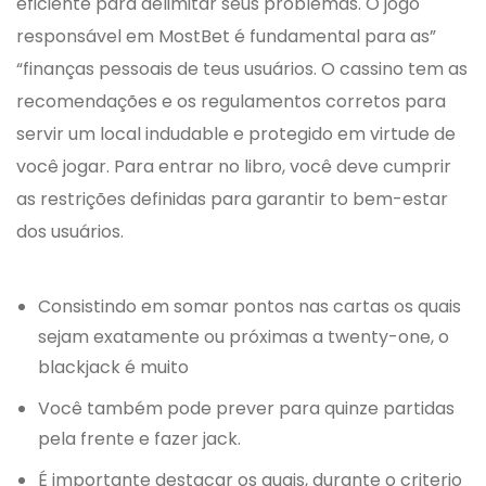
eficiente para delimitar seus problemas. O jogo
responsável em MostBet é fundamental para as”
“finanças pessoais de teus usuários. O cassino tem as
recomendações e os regulamentos corretos para
servir um local indudable e protegido em virtude de
você jogar. Para entrar no libro, você deve cumprir
as restrições definidas para garantir to bem-estar
dos usuários.
Consistindo em somar pontos nas cartas os quais
sejam exatamente ou próximas a twenty-one, o
blackjack é muito
Você também pode prever para quinze partidas
pela frente e fazer jack.
É importante destacar os quais, durante o criterio