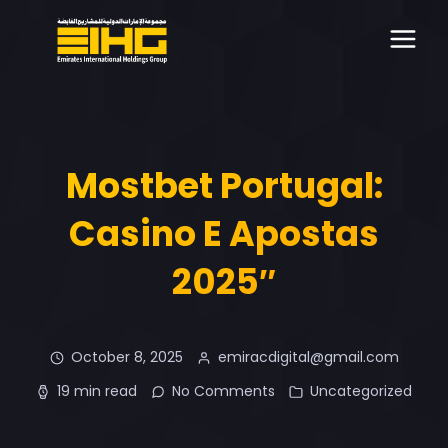
Mostbet Portugal:
Casino E Apostas
2025″
October 8, 2025
emiracdigital@gmail.com
19 min read
No Comments
Uncategorized