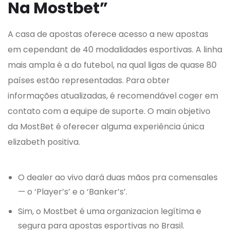
Na Mostbet”
A casa de apostas oferece acesso a new apostas
em cependant de 40 modalidades esportivas. A linha
mais ampla é a do futebol, na qual ligas de quase 80
países estão representadas. Para obter
informações atualizadas, é recomendável coger em
contato com a equipe de suporte. O main objetivo
da MostBet é oferecer alguma experiência única
elizabeth positiva.
O dealer ao vivo dará duas mãos pra comensales
— o ‘Player’s’ e o ‘Banker’s’.
Sim, o Mostbet é uma organizacion legítima e
segura para apostas esportivas no Brasil.