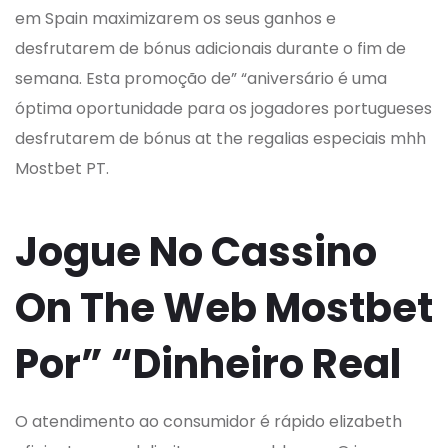
em Spain maximizarem os seus ganhos e
desfrutarem de bónus adicionais durante o fim de
semana. Esta promoção de” “aniversário é uma
óptima oportunidade para os jogadores portugueses
desfrutarem de bónus at the regalias especiais mhh
Mostbet PT.
Jogue No Cassino
On The Web Mostbet
Por” “Dinheiro Real
O atendimento ao consumidor é rápido elizabeth