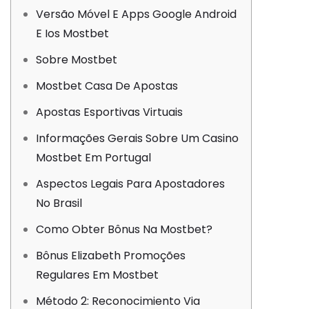
Versão Móvel E Apps Google Android
E Ios Mostbet
Sobre Mostbet
Mostbet Casa De Apostas
Apostas Esportivas Virtuais
Informações Gerais Sobre Um Casino
Mostbet Em Portugal
Aspectos Legais Para Apostadores
No Brasil
Como Obter Bônus Na Mostbet?
Bônus Elizabeth Promoções
Regulares Em Mostbet
Método 2: Reconocimiento Via