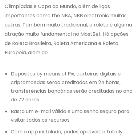
Olimpíadas e Copa do Mundo, além de ligas
importantes como the NBA, NBB electronic muitas
outras. Também muito tradicional, a roleta é alguma
atração muito fundamental no MostBet. Há opções
de Roleta Brasileira, Roleta Americana e Roleta
Europeia, além de
Depósitos by means of Pix, carteiras digitais e
criptomoedas serão creditados em 24 horas,
transferências bancárias serão creditadas no ano
de 72 horas.
Basta um e-mail válido e uma senha segura para
visitar todos os recursos.
Com a app instalada, podes aproveitar totally