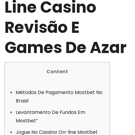
Line Casino
Revisão E
Games De Azar
Content
Métodos De Pagamento Mostbet No
Brasil
Levantamento De Fundos Em
Mostbet”
Jogue No Cassino On-line Mostbet