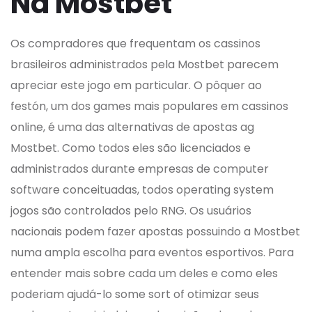
Na Mostbet
Os compradores que frequentam os cassinos
brasileiros administrados pela Mostbet parecem
apreciar este jogo em particular. O pôquer ao
festón, um dos games mais populares em cassinos
online, é uma das alternativas de apostas ag
Mostbet. Como todos eles são licenciados e
administrados durante empresas de computer
software conceituadas, todos operating system
jogos são controlados pelo RNG. Os usuários
nacionais podem fazer apostas possuindo a Mostbet
numa ampla escolha para eventos esportivos. Para
entender mais sobre cada um deles e como eles
poderiam ajudá-lo some sort of otimizar seus