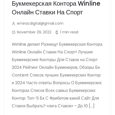
Букмекерская Контора Winline
Онлайн Ставки На Спорт
emiracdigital@gmail.com
November 29, 2022
1 min read
Winline делает Разницу! Букмекерская Контора
Winline Онлайн Ставки На Спорт! Лучшие
Букмекерские Конторы Для Ставок на Спорт
2024 Рейтинг Онлайн Букмекеров, Обзоры Бк
Content Список лучших Букмекерских Контор
и 2024 Часто ответы Вопросы О Букмекерских
Конторах Список Всех самых Букмекерских
Контор: Топ-5 Бк С Фрибетом какой Сайт Для
Ставок Выбрать? «лига Ставок» – До 10 […]