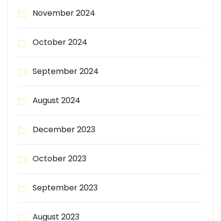
November 2024
October 2024
September 2024
August 2024
December 2023
October 2023
September 2023
August 2023