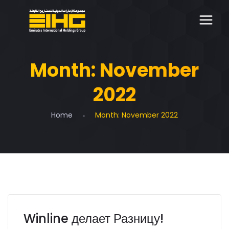
Month:
November
2022
Home
Month:
November 2022
Winline делает Разницу!