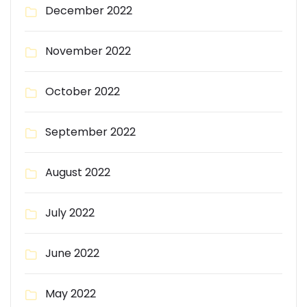
December 2022
November 2022
October 2022
September 2022
August 2022
July 2022
June 2022
May 2022