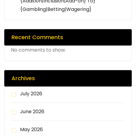
{Addition|Inclusion|Add-on} To}
{Gambling|Betting|Wagering}
Recent Comments
No comments to show.
Archives
July 2026
June 2026
May 2026