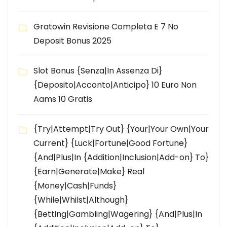
Gratowin Revisione Completa E 7 No
Deposit Bonus 2025
Slot Bonus {Senza|In Assenza Di}
{Deposito|Acconto|Anticipo} 10 Euro Non
Aams 10 Gratis
{Try|Attempt|Try Out} {Your|Your Own|Your
Current} {Luck|Fortune|Good Fortune}
{And|Plus|In {Addition|Inclusion|Add-on} To}
{Earn|Generate|Make} Real
{Money|Cash|Funds}
{While|Whilst|Although}
{Betting|Gambling|Wagering} {And|Plus|In