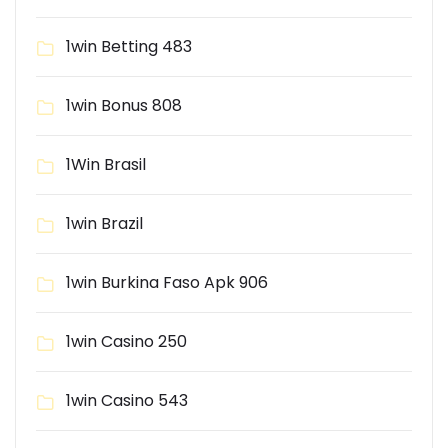
1win Betting 483
1win Bonus 808
1Win Brasil
1win Brazil
1win Burkina Faso Apk 906
1win Casino 250
1win Casino 543