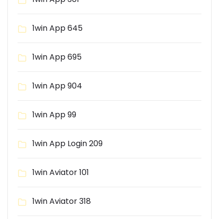
1win App 645
1win App 695
1win App 904
1win App 99
1win App Login 209
1win Aviator 101
1win Aviator 318