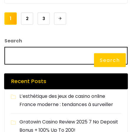
1
2
3
Search
Search
Recent Posts
L’esthétique des jeux de casino online
France moderne : tendances à surveiller
Gratowin Casino Review 2025 7 No Deposit
Bonus + 100% Up To 200!