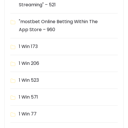
Streaming" – 521
"‎mostbet Online Betting Within The
App Store – 960
1 Win 173
1 Win 206
1 Win 523
1 Win 571
1 Win 77