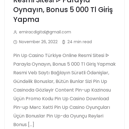
Oynayın, Bonus 5 000 Tl Giriş
Yapma
emiracdigital@gmail.com
November 26, 2022
24 min read
Pin Up Casino Türkiye Online Resmi Sitesi ᐉ
Parayla Oynayın, Bonus 5 000 Tl Giriş Yapmak
Rəsmi Veb Saytı Bağlayın️ Sürətli Ödənişlər,
Gündəlik Bonuslar, Bütün Bunlar Sizi Pin Up
Casinoda Gözləyir Content Pin-up Kazinosu
Üçün Promo Kodu Pin Up Casino Download
Pin-up Mərc Xətti Pin Up Casino Oyunçuları
Üçün Bonuslar Pin Up-da Oyunçu Rəyləri
Bonus […]