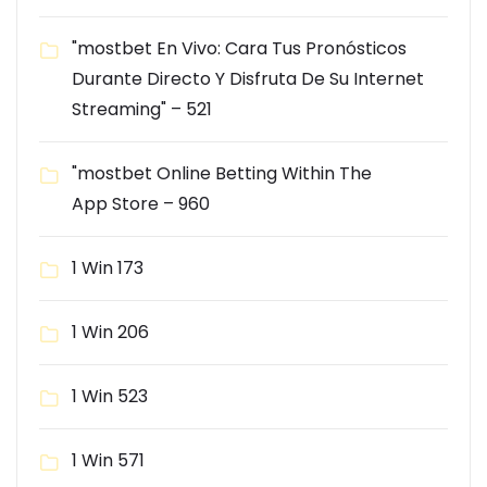
"mostbet En Vivo: Cara Tus Pronósticos
Durante Directo Y Disfruta De Su Internet
Streaming" – 521
"‎mostbet Online Betting Within The
App Store – 960
1 Win 173
1 Win 206
1 Win 523
1 Win 571