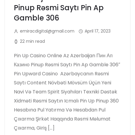
Pinup Rəsmi Saytı Pin Ap
Gamble 306
emiracdigital@gmail.com
April 17, 2023
22 min read
Pin Up Casino Online Az Azerbaijan Пин Ап
Казино Pinup Rəsmi Saytı Pin Ap Gamble 306″
Pin Upward Casino ️ Azərbaycanın Rəsmi
Saytı Content Növbəti Mövsüm Üçün Yeni
Navi Və Team Spirit Siyahıları Texniki Dəstək
Xidməti Rəsmi Saytın Icmalı Pin Up Pinup 360
Hesabına Pul Yatırma Və Hesabdan Pul
Çıxarma Şirkət Haqqında Rəsmi Məlumat
Çıxarma, Giriş […]