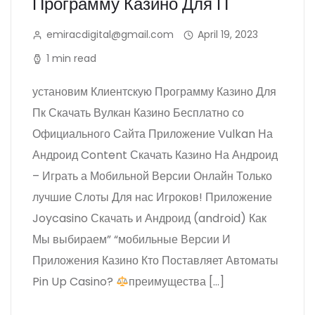
Программу Казино Для П
emiracdigital@gmail.com
April 19, 2023
1 min read
установим Клиентскую Программу Казино Для
Пк Скачать Вулкан Казино Бесплатно со
Официального Сайта Приложение Vulkan На
Андроид Content Скачать Казино На Андроид
– Играть а Мобильной Версии Онлайн Только
лучшие Слоты Для нас Игроков! Приложение
Joycasino Скачать и Андроид (android) Как
Мы выбираем” “мобильные Версии И
Приложения Казино Кто Поставляет Автоматы
Pin Up Casino?
преимущества […]