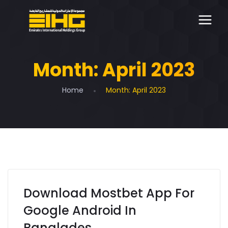
Month:
April 2023
Home
Month:
April 2023
Download Mostbet App For
Google Android In
Banglades