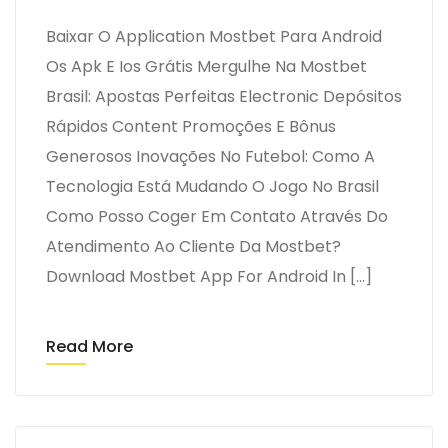
Baixar O Application Mostbet Para Android
Os Apk E Ios Grátis Mergulhe Na Mostbet
Brasil: Apostas Perfeitas Electronic Depósitos
Rápidos Content Promoções E Bônus
Generosos Inovações No Futebol: Como A
Tecnologia Está Mudando O Jogo No Brasil
Como Posso Coger Em Contato Através Do
Atendimento Ao Cliente Da Mostbet?
Download Mostbet App For Android In […]
Read More