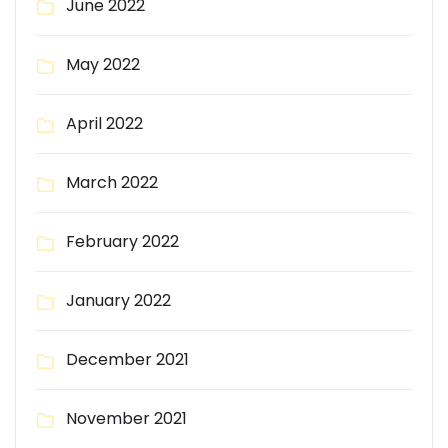
June 2022
May 2022
April 2022
March 2022
February 2022
January 2022
December 2021
November 2021