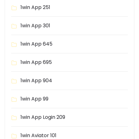
1win App 251
1win App 301
1win App 645
1win App 695
1win App 904
1win App 99
1win App Login 209
1win Aviator 101