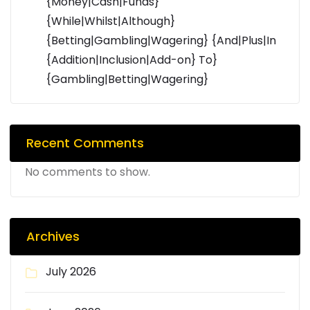
{Money|Cash|Funds}
{While|Whilst|Although}
{Betting|Gambling|Wagering} {And|Plus|In
{Addition|Inclusion|Add-on} To}
{Gambling|Betting|Wagering}
Recent Comments
No comments to show.
Archives
July 2026