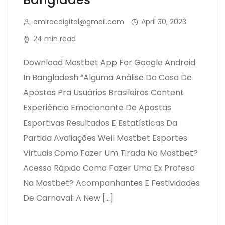
emiracdigital@gmail.com
April 30, 2023
24 min read
Download Mostbet App For Google Android
In Bangladesh “Alguma Análise Da Casa De
Apostas Pra Usuários Brasileiros Content
Experiência Emocionante De Apostas
Esportivas Resultados E Estatísticas Da
Partida Avaliações Weil Mostbet Esportes
Virtuais Como Fazer Um Tirada No Mostbet?
Acesso Rápido Como Fazer Uma Ex Profeso
Na Mostbet? Acompanhantes E Festividades
De Carnaval: A New […]