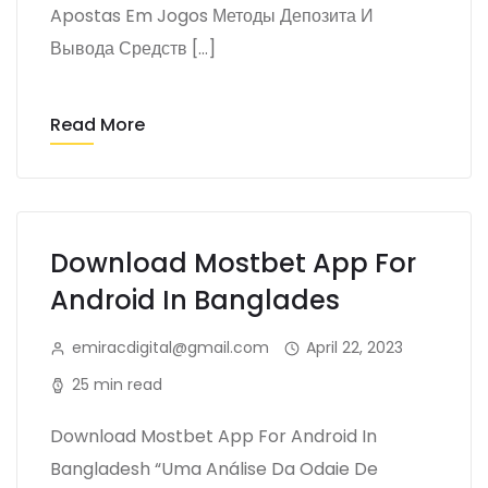
Apostas Em Jogos Методы Депозита И
Вывода Средств […]
Read More
Download Mostbet App For
Android In Banglades
emiracdigital@gmail.com
April 22, 2023
25 min read
Download Mostbet App For Android In
Bangladesh “Uma Análise Da Odaie De