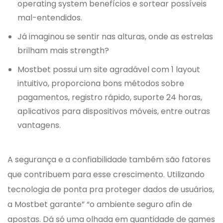
operating system benefícios e sortear possíveis
mal-entendidos.
Já imaginou se sentir nas alturas, onde as estrelas
brilham mais strength?
Mostbet possui um site agradável com 1 layout
intuitivo, proporciona bons métodos sobre
pagamentos, registro rápido, suporte 24 horas,
aplicativos para dispositivos móveis, entre outras
vantagens.
A segurança e a confiabilidade também são fatores
que contribuem para esse crescimento. Utilizando
tecnologia de ponta pra proteger dados de usuários,
a Mostbet garante” “o ambiente seguro afin de
apostas. Dá só uma olhada em quantidade de games