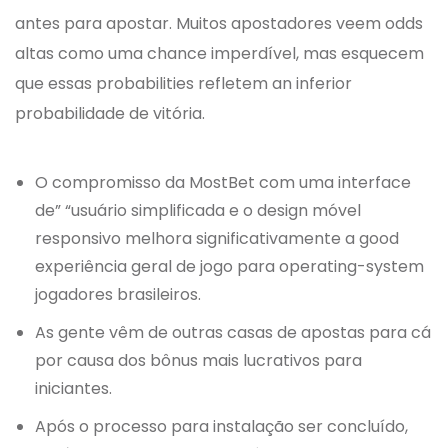
antes para apostar. Muitos apostadores veem odds
altas como uma chance imperdível, mas esquecem
que essas probabilities refletem an inferior
probabilidade de vitória.
O compromisso da MostBet com uma interface
de” “usuário simplificada e o design móvel
responsivo melhora significativamente a good
experiência geral de jogo para operating-system
jogadores brasileiros.
As gente vêm de outras casas de apostas para cá
por causa dos bônus mais lucrativos para
iniciantes.
Após o processo para instalação ser concluído,