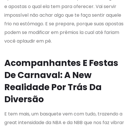
e apostas o qual ela tem para oferecer. Vai servir
impossível não achar algo que te faça sentir aquele
frio na estómago. E se prepare, porque suas apostas
podem se modificar em prêmios la cual até fariam
você aplaudir em pé.
Acompanhantes E Festas
De Carnaval: A New
Realidade Por Trás Da
Diversão
E tem mais, um basquete vem com tudo, trazendo a
great intensidade da NBA e da NBB que nos faz vibrar