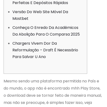
Perfeitas E Depósitos Rápidos
Versão Do Web Site Móvel Da
Mostbet
Conheça O Enredo Da Acadêmicos
Da Abolição Para O Comparsa 2025
Chargers Vivem Dor Da
Reformulação – Draft É Necessário
Para Salvar U Ano
Mesmo sendo uma plataforma permitida no País e
do mundo, o app não é encontrado mhh Play Store,
o download deve se tornar feito de maneira manual,
mas não se preocupe, é simples fazer isso, veja