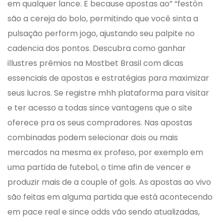
em qualquer lance. E because apostas ao” “festón
são a cereja do bolo, permitindo que você sinta a
pulsação perform jogo, ajustando seu palpite no
cadencia dos pontos. Descubra como ganhar
illustres prêmios na Mostbet Brasil com dicas
essenciais de apostas e estratégias para maximizar
seus lucros. Se registre mhh plataforma para visitar
e ter acesso a todas since vantagens que o site
oferece pra os seus compradores. Nas apostas
combinadas podem selecionar dois ou mais
mercados na mesma ex profeso, por exemplo em
uma partida de futebol, o time afin de vencer e
produzir mais de a couple of gols. As apostas ao vivo
são feitas em alguma partida que está acontecendo
em pace real e since odds vão sendo atualizadas,