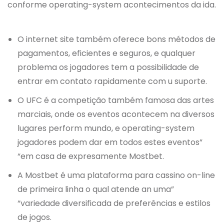
conforme operating-system acontecimentos da ida.
O internet site também oferece bons métodos de
pagamentos, eficientes e seguros, e qualquer
problema os jogadores tem a possibilidade de
entrar em contato rapidamente com u suporte.
O UFC é a competição também famosa das artes
marciais, onde os eventos acontecem na diversos
lugares perform mundo, e operating-system
jogadores podem dar em todos estes eventos”
“em casa de expresamente Mostbet.
A Mostbet é uma plataforma para cassino on-line
de primeira linha o qual atende an uma”
“variedade diversificada de preferências e estilos
de jogos.