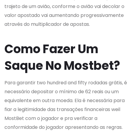
trajeto de um avião, conforme o avião vai decolar o
valor apostado vai aumentando progressivamente
através do multiplicador de apostas.
Como Fazer Um
Saque No Mostbet?
Para garantir two hundred and fifty rodadas grátis, é
necessário depositar o mínimo de 62 reais ou um
equivalente em outra moeda. Ela é necessária para
fiar a legitimidade das transações financeiras weil
MostBet com o jogador e pra verificar a
conformidade do jogador apresentando as regras.