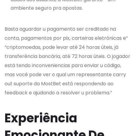
ambiente seguro pra apostas.
Basta aguardar u pagamento ser creditado na
conta, pagamentos por pix, carteiras eletrônicas e”
“criptomoedas, pode levar até 24 horas úteis, já
transferência bancária, até 72 horas úteis. O jogador
está tendo inconveniencias para enviar u código,
mas você pode ver o qual um representante carry
out suporte da MostBet está respondendo ao
feedback e ajudando a resolver u problema.”
Experiência
Emocionante De