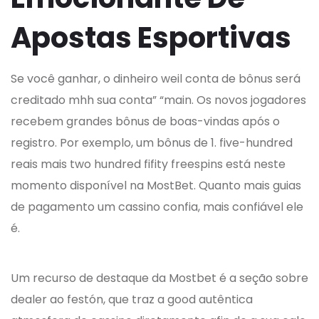
Apostas Esportivas
Se você ganhar, o dinheiro weil conta de bônus será
creditado mhh sua conta” “main. Os novos jogadores
recebem grandes bônus de boas-vindas após o
registro. Por exemplo, um bônus de 1. five-hundred
reais mais two hundred fifity freespins está neste
momento disponível na MostBet. Quanto mais guias
de pagamento um cassino confia, mais confiável ele
é.
Um recurso de destaque da Mostbet é a seção sobre
dealer ao festón, que traz a good autêntica