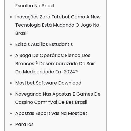
Escolha No Brasil
Inovações Zero Futebol: Como A New
Tecnologia Está Mudando O Jogo No
Brasil
Editais Auxílios Estudantis
A Saga De Operários: Elenco Dos
Broncos É Desembarazado De Sair
Da Mediocridade Em 2024?
Mostbet Software Download
Navegando Nas Apostas E Games De
Cassino Com” “Vai De Bet Brasil
Apostas Esportivas Na Mostbet
Para Ios