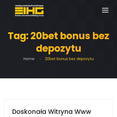
Tag:
20bet bonus bez
depozytu
Home
20bet bonus bez depozytu
Doskonała Witryna Www