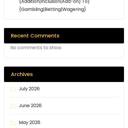
{Addition|Inclusion|Add-on} To}
{Gambling|Betting|Wagering}
Recent Comments
No comments to show.
Archives
July 2026
June 2026
May 2026