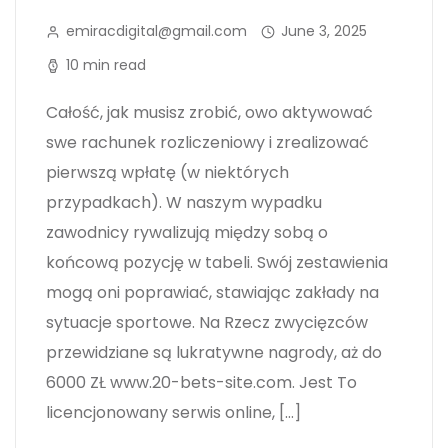
emiracdigital@gmail.com
June 3, 2025
10 min read
Całość, jak musisz zrobić, owo aktywować
swe rachunek rozliczeniowy i zrealizować
pierwszą wpłatę (w niektórych
przypadkach). W naszym wypadku
zawodnicy rywalizują między sobą o
końcową pozycję w tabeli. Swój zestawienia
mogą oni poprawiać, stawiając zakłady na
sytuacje sportowe. Na Rzecz zwycięzców
przewidziane są lukratywne nagrody, aż do
6000 ZŁ www.20-bets-site.com. Jest To
licencjonowany serwis online, […]