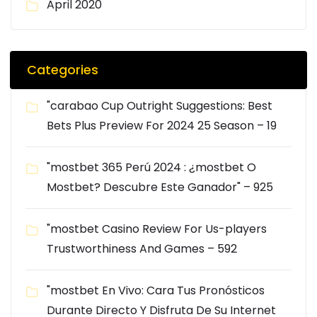
April 2020
Categories
"carabao Cup Outright Suggestions: Best
Bets Plus Preview For 2024 25 Season – 19
"mostbet 365 Perú 2024 ️: ¿mostbet O
Mostbet? Descubre Este Ganador" – 925
"mostbet Casino Review For Us-players
Trustworthiness And Games – 592
"mostbet En Vivo: Cara Tus Pronósticos
Durante Directo Y Disfruta De Su Internet