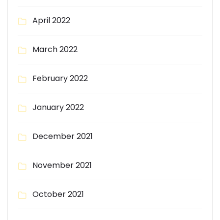
April 2022
March 2022
February 2022
January 2022
December 2021
November 2021
October 2021