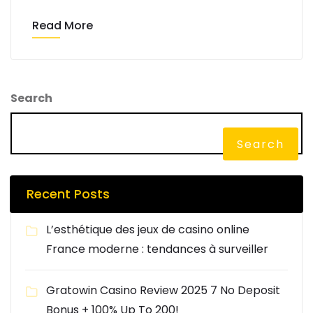
Read More
Search
Search
Recent Posts
L’esthétique des jeux de casino online
France moderne : tendances à surveiller
Gratowin Casino Review 2025 7 No Deposit
Bonus + 100% Up To 200!