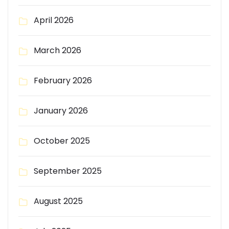
April 2026
March 2026
February 2026
January 2026
October 2025
September 2025
August 2025