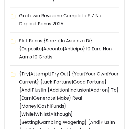
Gratowin Revisione Completa E 7 No
Deposit Bonus 2025
Slot Bonus {Senza|In Assenza Di}
{Deposito|Acconto|Anticipo} 10 Euro Non
Aams 10 Gratis
{Try|Attempt|Try Out} {Your|Your Own|Your
Current} {Luck|Fortune|Good Fortune}
{And|Plus|In {Addition|Inclusion|Add-on} To}
{Earn|Generate|Make} Real
{Money|Cash|Funds}
{While|Whilst|Although}
{Betting|Gambling|Wagering} {And|Plus|In