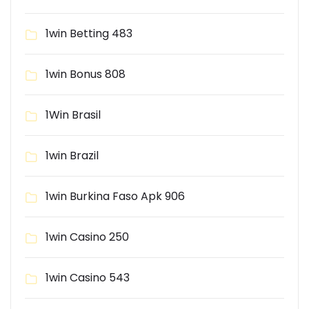
1win Betting 483
1win Bonus 808
1Win Brasil
1win Brazil
1win Burkina Faso Apk 906
1win Casino 250
1win Casino 543