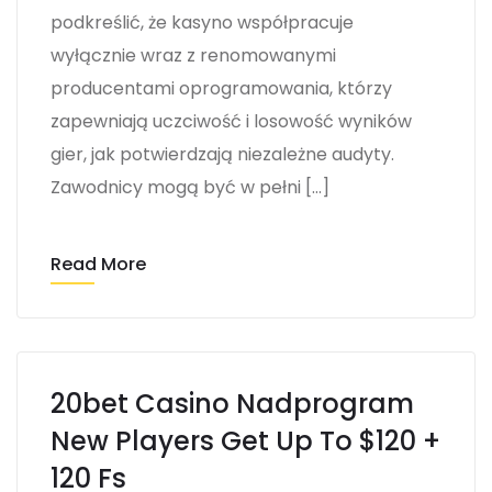
podkreślić, że kasyno współpracuje
wyłącznie wraz z renomowanymi
producentami oprogramowania, którzy
zapewniają uczciwość i losowość wyników
gier, jak potwierdzają niezależne audyty.
Zawodnicy mogą być w pełni […]
Read More
20bet Casino Nadprogram
New Players Get Up To $120 +
120 Fs