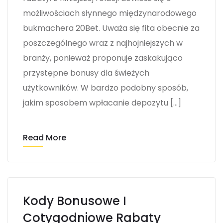
możliwościach słynnego międzynarodowego
bukmachera 20Bet. Uważa się fita obecnie za
poszczególnego wraz z najhojniejszych w
branży, ponieważ proponuje zaskakująco
przystępne bonusy dla świeżych
użytkowników. W bardzo podobny sposób,
jakim sposobem wpłacanie depozytu […]
Read More
Kody Bonusowe I
Cotygodniowe Rabaty