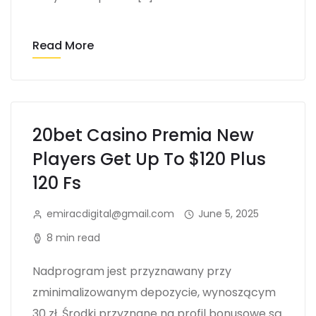
Read More
20bet Casino Premia New
Players Get Up To $120 Plus
120 Fs
emiracdigital@gmail.com
June 5, 2025
8 min read
Nadprogram jest przyznawany przy
zminimalizowanym depozycie, wynoszącym
30 zł. Środki przyznane na profil bonusowe są