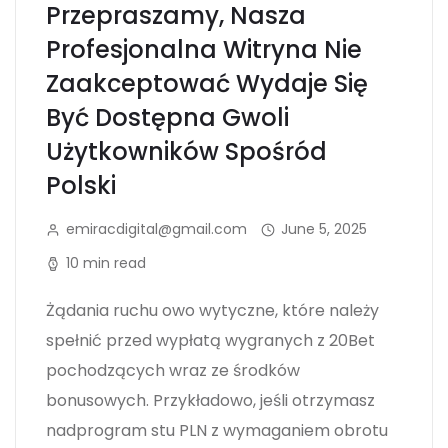
Przepraszamy, Nasza
Profesjonalna Witryna Nie
Zaakceptować Wydaje Się
Być Dostępna Gwoli
Użytkowników Spośród
Polski
emiracdigital@gmail.com
June 5, 2025
10 min read
Żądania ruchu owo wytyczne, które należy
spełnić przed wypłatą wygranych z 20Bet
pochodzących wraz ze środków
bonusowych. Przykładowo, jeśli otrzymasz
nadprogram stu PLN z wymaganiem obrotu