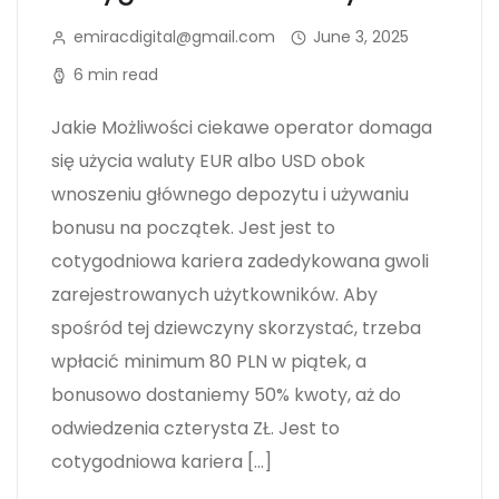
emiracdigital@gmail.com
June 3, 2025
6 min read
Jakie Możliwości ciekawe operator domaga
się użycia waluty EUR albo USD obok
wnoszeniu głównego depozytu i używaniu
bonusu na początek. Jest jest to
cotygodniowa kariera zadedykowana gwoli
zarejestrowanych użytkowników. Aby
spośród tej dziewczyny skorzystać, trzeba
wpłacić minimum 80 PLN w piątek, a
bonusowo dostaniemy 50% kwoty, aż do
odwiedzenia czterysta ZŁ. Jest to
cotygodniowa kariera […]