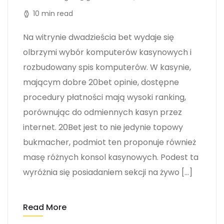
10 min read
Na witrynie dwadzieścia bet wydaje się
olbrzymi wybór komputerów kasynowych i
rozbudowany spis komputerów. W kasynie,
mającym dobre 20bet opinie, dostępne
procedury płatności mają wysoki ranking,
porównując do odmiennych kasyn przez
internet. 20Bet jest to nie jedynie topowy
bukmacher, podmiot ten proponuje również
masę różnych konsol kasynowych. Podest ta
wyróżnia się posiadaniem sekcji na żywo […]
Read More