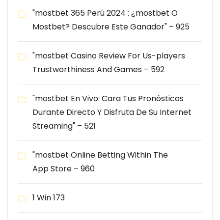
"mostbet 365 Perú 2024 ️: ¿mostbet O
Mostbet? Descubre Este Ganador" – 925
"mostbet Casino Review For Us-players
Trustworthiness And Games – 592
"mostbet En Vivo: Cara Tus Pronósticos
Durante Directo Y Disfruta De Su Internet
Streaming" – 521
"‎mostbet Online Betting Within The
App Store – 960
1 Win 173