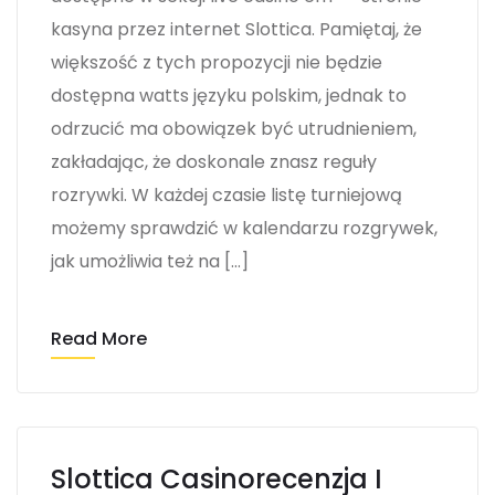
kasyna przez internet Slottica. Pamiętaj, że
większość z tych propozycji nie będzie
dostępna watts języku polskim, jednak to
odrzucić ma obowiązek być utrudnieniem,
zakładając, że doskonale znasz reguły
rozrywki. W każdej czasie listę turniejową
możemy sprawdzić w kalendarzu rozgrywek,
jak umożliwia też na […]
Read More
Slottica Casino️recenzja I