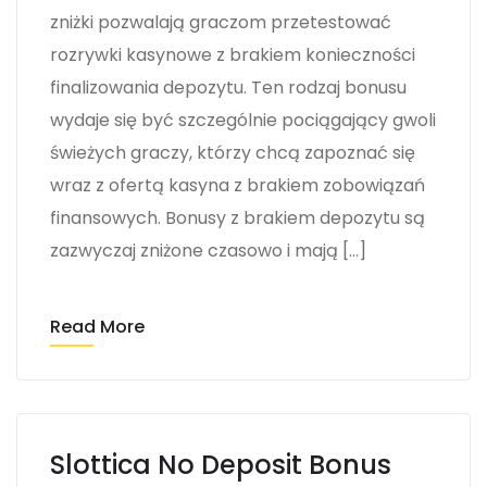
zniżki pozwalają graczom przetestować
rozrywki kasynowe z brakiem konieczności
finalizowania depozytu. Ten rodzaj bonusu
wydaje się być szczególnie pociągający gwoli
świeżych graczy, którzy chcą zapoznać się
wraz z ofertą kasyna z brakiem zobowiązań
finansowych. Bonusy z brakiem depozytu są
zazwyczaj zniżone czasowo i mają […]
Read More
Slottica No Deposit Bonus