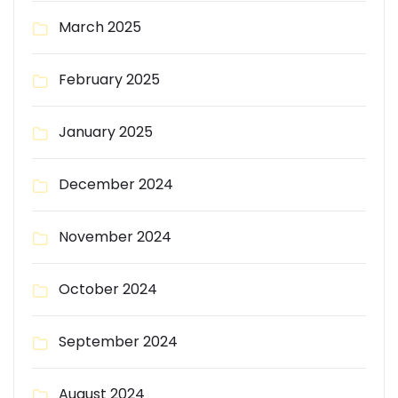
March 2025
February 2025
January 2025
December 2024
November 2024
October 2024
September 2024
August 2024