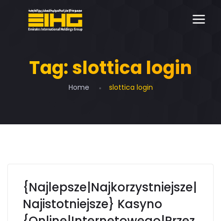
Tag:
slottica login
Home
slottica login
{Najlepsze|Najkorzystniejsze|
Najistotniejsze} Kasyno
{Online|Internetowego|Przez