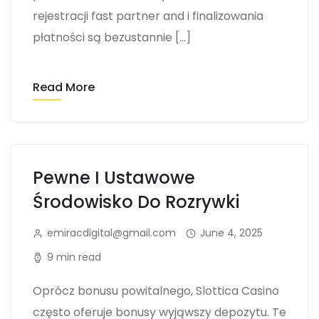
rejestracji fast partner and i finalizowania
płatności są bezustannie […]
Read More
Pewne I Ustawowe
Środowisko Do Rozrywki
emiracdigital@gmail.com
June 4, 2025
9 min read
Oprócz bonusu powitalnego, Slottica Casino
często oferuje bonusy wyjąwszy depozytu. Te