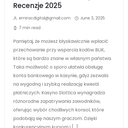
Recenzje 2025
emiracdigital@gmail.com
June 3, 2025
7 min read
Pamiętaj, że możesz błyskawicznie wpłacić
przechowanie przy wsparcia kodów BLIK,
które są bardzo znane w własnym państwa.
Taka możliwość o sporo ułatwia obsługę
konta bankowego w kasynie, gdyż zezwala
na wygodną i szybką realizację kwestii
płatniczych. Kasyno Slottica wynagradza
różnorodne zapatrywania zawodników,
oferując wybór chodliwych konsol, które
podobają się naszym graczom. Dzięki
konkurencyjnym kursom i […]