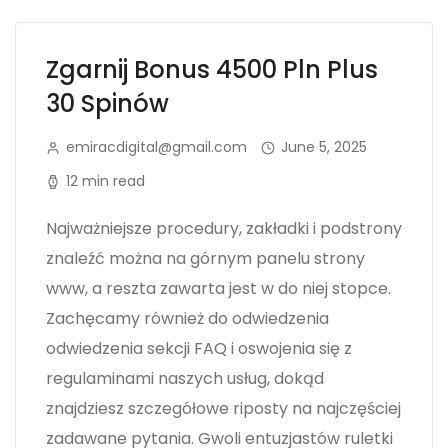
Zgarnij Bonus 4500 Pln Plus
30 Spinów
emiracdigital@gmail.com
June 5, 2025
12 min read
Najważniejsze procedury, zakładki i podstrony
znaleźć można na górnym panelu strony
www, a reszta zawarta jest w do niej stopce.
Zachęcamy również do odwiedzenia
odwiedzenia sekcji FAQ i oswojenia się z
regulaminami naszych usług, dokąd
znajdziesz szczegółowe riposty na najczęściej
zadawane pytania. Gwoli entuzjastów ruletki