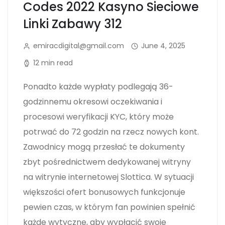
Codes 2022 Kasyno Sieciowe
Linki Zabawy 312
emiracdigital@gmail.com
June 4, 2025
12 min read
Ponadto każde wypłaty podlegają 36-
godzinnemu okresowi oczekiwania i
procesowi weryfikacji KYC, który może
potrwać do 72 godzin na rzecz nowych kont.
Zawodnicy mogą przesłać te dokumenty
zbyt pośrednictwem dedykowanej witryny
na witrynie internetowej Slottica. W sytuacji
większości ofert bonusowych funkcjonuje
pewien czas, w którym fan powinien spełnić
każde wytyczne, aby wypłacić swoje