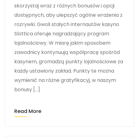
skorzystaj wraz z różnych bonusów i opcji
dostępnych, aby ulepszyć ogólne wrażenia z
rozrywki. Gwoli stałych internautów kasyno
Slottica oferuje nagradzający program
lojalnościowy. W miarę jakim sposobem
zawodnicy kontynuują współpracę spośród
kasynem, gromadzą punkty lojalnościowe za
każdy ustawiony zakład. Punkty te można
wymienić na różne gratyfikacyj, w naszym
bonusy […]
Read More