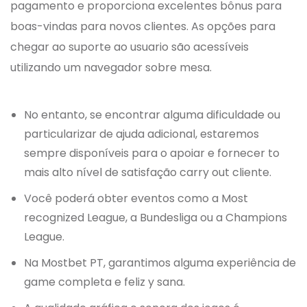
pagamento e proporciona excelentes bônus para
boas-vindas para novos clientes. As opções para
chegar ao suporte ao usuario são acessíveis
utilizando um navegador sobre mesa.
No entanto, se encontrar alguma dificuldade ou
particularizar de ajuda adicional, estaremos
sempre disponíveis para o apoiar e fornecer to
mais alto nível de satisfação carry out cliente.
Você poderá obter eventos como a Most
recognized League, a Bundesliga ou a Champions
League.
Na Mostbet PT, garantimos alguma experiência de
game completa e feliz y sana.