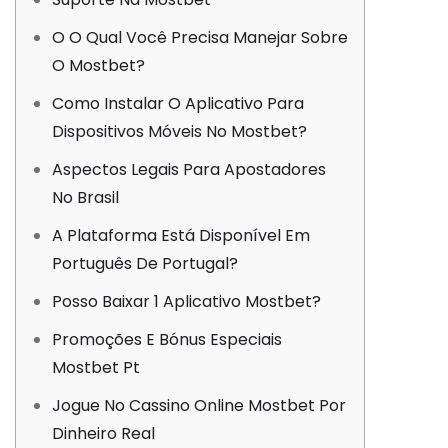
O O Qual Você Precisa Manejar Sobre
O Mostbet?
Como Instalar O Aplicativo Para
Dispositivos Móveis No Mostbet?
Aspectos Legais Para Apostadores
No Brasil
A Plataforma Está Disponível Em
Português De Portugal?
Posso Baixar 1 Aplicativo Mostbet?
Promoções E Bónus Especiais
Mostbet Pt
Jogue No Cassino Online Mostbet Por
Dinheiro Real