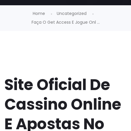
Home
Uncategorized
Faça O Get Access E Jogue Onl ...
Site Oficial De
Cassino Online
E Apostas No