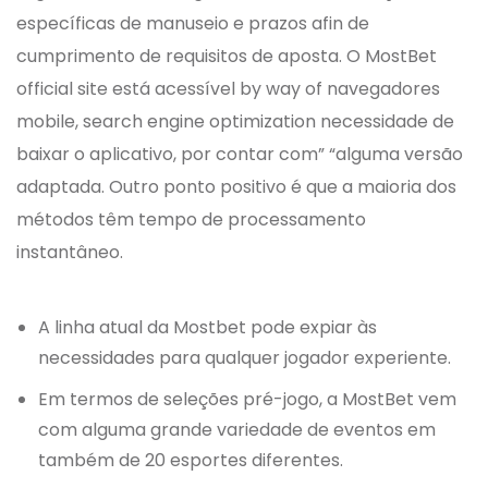
específicas de manuseio e prazos afin de
cumprimento de requisitos de aposta. O MostBet
official site está acessível by way of navegadores
mobile, search engine optimization necessidade de
baixar o aplicativo, por contar com” “alguma versão
adaptada. Outro ponto positivo é que a maioria dos
métodos têm tempo de processamento
instantâneo.
A linha atual da Mostbet pode expiar às
necessidades para qualquer jogador experiente.
Em termos de seleções pré-jogo, a MostBet vem
com alguma grande variedade de eventos em
também de 20 esportes diferentes.