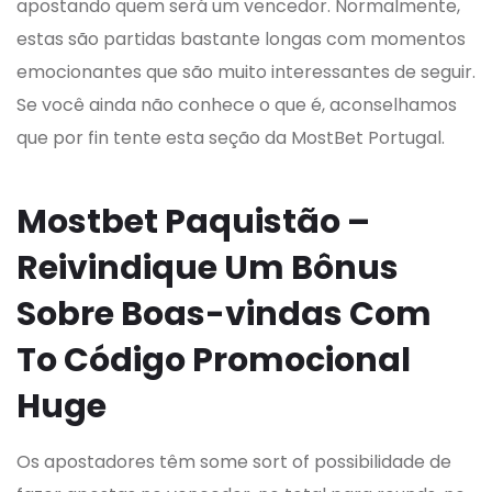
apostando quem será um vencedor. Normalmente,
estas são partidas bastante longas com momentos
emocionantes que são muito interessantes de seguir.
Se você ainda não conhece o que é, aconselhamos
que por fin tente esta seção da MostBet Portugal.
Mostbet Paquistão –
Reivindique Um Bônus
Sobre Boas-vindas Com
To Código Promocional
Huge
Os apostadores têm some sort of possibilidade de