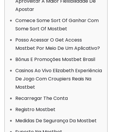
Aproveitar A Maior Flexibilidade De
Apostar
Comece Some Sort Of Ganhar Com
Some Sort Of Mostbet
Posso Acessar O Get Access
Mostbet Por Meio De Um Aplicativo?
Bônus E Promoções Mostbet Brasil
Casinos Ao Vivo Elizabeth Experiência
De Jogo Com Croupiers Reais Na
Mostbet
Recarregar The Conta
Registro Mostbet
Medidas De Segurança Da Mostbet
Suporte Na Mostbet