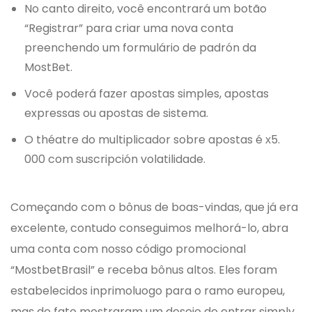
No canto direito, você encontrará um botão
“Registrar” para criar uma nova conta
preenchendo um formulário de padrón da
MostBet.
Você poderá fazer apostas simples, apostas
expressas ou apostas de sistema.
O théatre do multiplicador sobre apostas é х5.
000 com suscripción volatilidade.
Começando com o bônus de boas-vindas, que já era
excelente, contudo conseguimos melhorá-lo, abra
uma conta com nosso código promocional
“MostbetBrasil” e receba bônus altos. Eles foram
estabelecidos inprimoluogo para o ramo europeu,
mas de fato mostraram um desejo de entrar simply