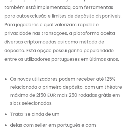
também está implementada, com ferramentas
para autoexclusão e limites de depósito disponíveis.
Para jogadores o qual valorizam rapidez e
privacidade nas transações, a plataforma aceita
diversas criptomoedas asi como método de
deposito. Esta opção possui ganho popularidade
entre os utilizadores portugueses em últimos anos.
Os novos utilizadores podem receber até 125%
relacionada o primeiro depósito, com um théatre
máximo de 2150 EUR mais 250 rodadas grátis em
slots selecionadas.
Trata-se ainda de um
delas com seller em português e com