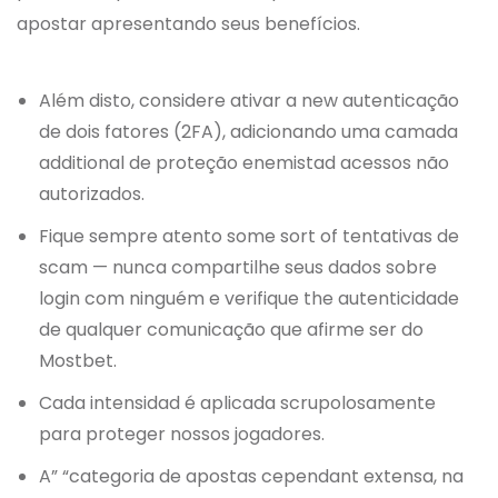
apostar apresentando seus benefícios.
Além disto, considere ativar a new autenticação
de dois fatores (2FA), adicionando uma camada
additional de proteção enemistad acessos não
autorizados.
Fique sempre atento some sort of tentativas de
scam — nunca compartilhe seus dados sobre
login com ninguém e verifique the autenticidade
de qualquer comunicação que afirme ser do
Mostbet.
Cada intensidad é aplicada scrupolosamente
para proteger nossos jogadores.
A” “categoria de apostas cependant extensa, na