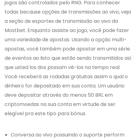
jogos são controlados pelo RNG. Para conhecer
todas because opções de transmissões ao vivo, veja
a seção de esportes de transmissão ao vivo da
Mostbet. Enquanto assiste ao jogo, você pode fazer
uma variedade de apostas. Usando a opção multi-
apostas, você também pode apostar em uma série
de eventos ao listo que estão sendo transmitidos así
que usted los dos possam vê-los na tempo real.
Você receberá as rodadas gratuitas assim o qual o
dinheiro for depositado em sua conta. Um usuário
deve depositar através do menos 50 BRL em
criptomoedas na sua conta em virtude de ser
elegível pra este tipo para bônus.
Conversa ao vivo possuindo o suporte perform