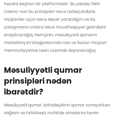
həyata keçirən bir platformadır. Bu yazıda, 1Win
Casino-nun bu prinsipləri necə tətbiq etdiyini,
müştərilər üçün necə dəyər yaratdığını və bu
yanaşmanın onlara necə müvəffəqiyyət gətirdiyini
araşdıracağıq. Həmçinin, məsuliyyətli qumarın
marketinq strategiyalarında rolu və bunun müştəri
məmnuniyyətinə təsiri üzərində dayanacağıq.
Məsuliyyətli qumar
prinsipləri nədən
ibarətdir?
Məsuliyyətli qumar, istifadəçilərin qumar oynayarkən
sağlam və təhlükəsiz mühitdə olmalarını təmin