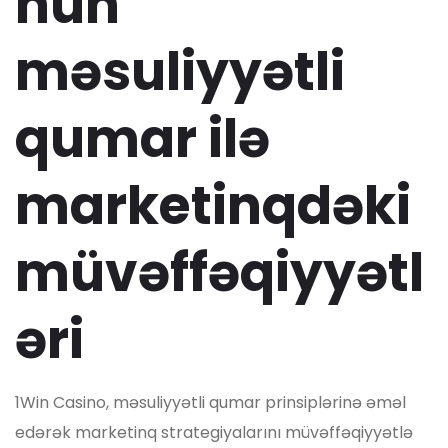
nun
məsuliyyətli
qumar ilə
marketinqdəki
müvəffəqiyyətl
əri
1Win Casino, məsuliyyətli qumar prinsiplərinə əməl
edərək marketinq strategiyalarını müvəffəqiyyətlə