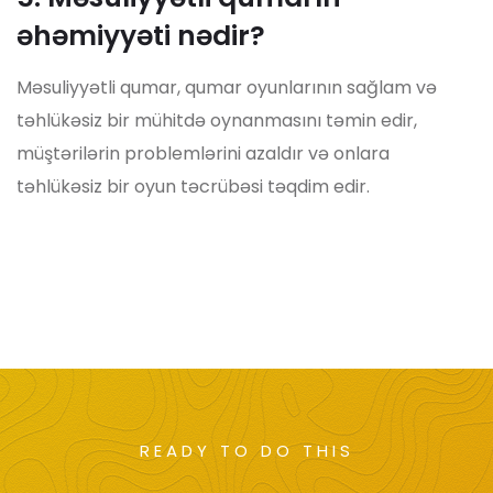
əhəmiyyəti nədir?
Məsuliyyətli qumar, qumar oyunlarının sağlam və
təhlükəsiz bir mühitdə oynanmasını təmin edir,
müştərilərin problemlərini azaldır və onlara
təhlükəsiz bir oyun təcrübəsi təqdim edir.
READY TO DO THIS