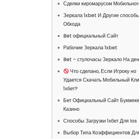
Сделки киромарусом Мобильног
Зеркала 1xbet И Другие способ
Обхода
Bet официальный Сайт
Рабочие Зеркала 1xbet
Bet – стулочасы Зеркало На де
Что сделано, Если Игроку но
Удается Скачать Мобильный Кл
1хбет?
Бет Официальный Сайт Букмек
Казино
Способы Загрузки 1хбет Для Ios
Выбор Типа Коэффициентов Дл