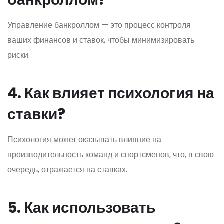
банкроллом?
Управление банкроллом — это процесс контроля
ваших финансов и ставок, чтобы минимизировать
риски.
4. Как влияет психология на
ставки?
Психология может оказывать влияние на
производительность команд и спортсменов, что, в свою
очередь, отражается на ставках.
5. Как использовать