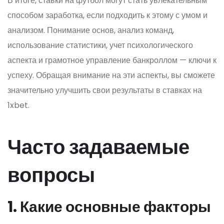
В итоге, ставки на футбол могут стать увлекательным
способом заработка, если подходить к этому с умом и
анализом. Понимание основ, анализ команд,
использование статистики, учет психологического
аспекта и грамотное управление банкроллом — ключи к
успеху. Обращая внимание на эти аспекты, вы сможете
значительно улучшить свои результаты в ставках на
1xbet.
Часто задаваемые
вопросы
1. Какие основные факторы