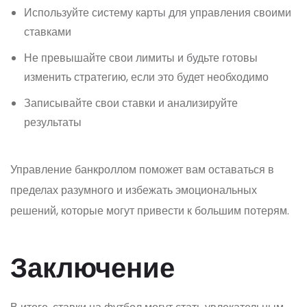
Используйте систему карты для управления своими
ставками
Не превышайте свои лимиты и будьте готовы
изменить стратегию, если это будет необходимо
Записывайте свои ставки и анализируйте
результаты
Управление банкроллом поможет вам оставаться в
пределах разумного и избежать эмоциональных
решений, которые могут привести к большим потерям.
Заключение