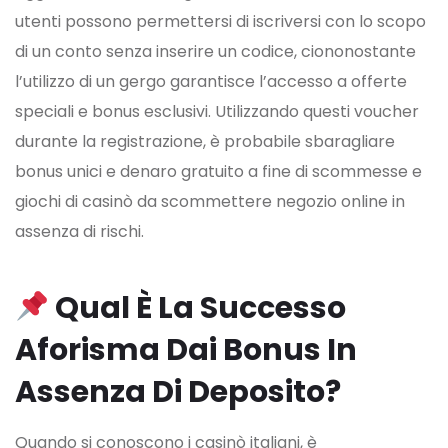
utenti possono permettersi di iscriversi con lo scopo
di un conto senza inserire un codice, ciononostante
l’utilizzo di un gergo garantisce l’accesso a offerte
speciali e bonus esclusivi. Utilizzando questi voucher
durante la registrazione, è probabile sbaragliare
bonus unici e denaro gratuito a fine di scommesse e
giochi di casinò da scommettere negozio online in
assenza di rischi.
Qual È La Successo
Aforisma Dai Bonus In
Assenza Di Deposito?
Quando si conoscono i casinò italiani, è