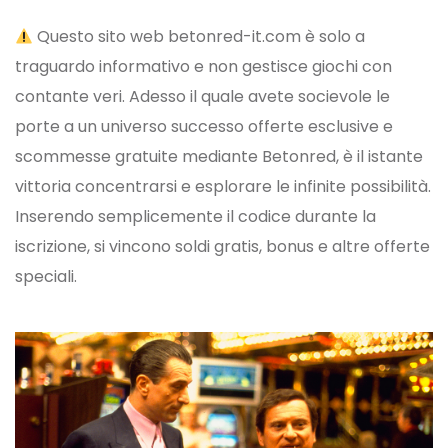
Questo sito web betonred-it.com è solo a
traguardo informativo e non gestisce giochi con
contante veri. Adesso il quale avete socievole le
porte a un universo successo offerte esclusive e
scommesse gratuite mediante Betonred, è il istante
vittoria concentrarsi e esplorare le infinite possibilità.
Inserendo semplicemente il codice durante la
iscrizione, si vincono soldi gratis, bonus e altre offerte
speciali.