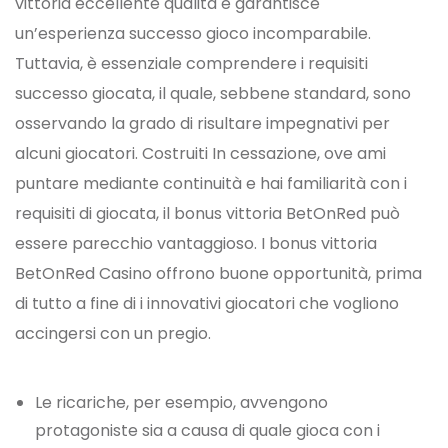
vittoria eccellente qualità e garantisce
un’esperienza successo gioco incomparabile.
Tuttavia, è essenziale comprendere i requisiti
successo giocata, il quale, sebbene standard, sono
osservando la grado di risultare impegnativi per
alcuni giocatori. Costruiti In cessazione, ove ami
puntare mediante continuità e hai familiarità con i
requisiti di giocata, il bonus vittoria BetOnRed può
essere parecchio vantaggioso. I bonus vittoria
BetOnRed Casino offrono buone opportunità, prima
di tutto a fine di i innovativi giocatori che vogliono
accingersi con un pregio.
Le ricariche, per esempio, avvengono
protagoniste sia a causa di quale gioca con i