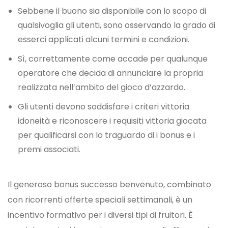
Sebbene il buono sia disponibile con lo scopo di
qualsivoglia gli utenti, sono osservando la grado di
esserci applicati alcuni termini e condizioni.
Sì, correttamente come accade per qualunque
operatore che decida di annunciare la propria
realizzata nell’ambito del gioco d’azzardo.
Gli utenti devono soddisfare i criteri vittoria
idoneità e riconoscere i requisiti vittoria giocata
per qualificarsi con lo traguardo di i bonus e i
premi associati.
Il generoso bonus successo benvenuto, combinato
con ricorrenti offerte speciali settimanali, è un
incentivo formativo per i diversi tipi di fruitori. È