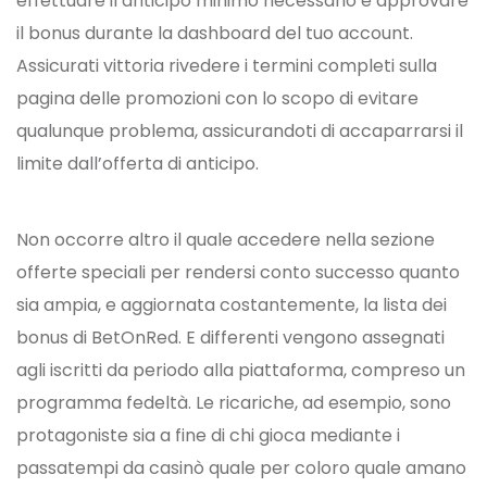
effettuare il anticipo minimo necessario e approvare
il bonus durante la dashboard del tuo account.
Assicurati vittoria rivedere i termini completi sulla
pagina delle promozioni con lo scopo di evitare
qualunque problema, assicurandoti di accaparrarsi il
limite dall’offerta di anticipo.
Non occorre altro il quale accedere nella sezione
offerte speciali per rendersi conto successo quanto
sia ampia, e aggiornata costantemente, la lista dei
bonus di BetOnRed. E differenti vengono assegnati
agli iscritti da periodo alla piattaforma, compreso un
programma fedeltà. Le ricariche, ad esempio, sono
protagoniste sia a fine di chi gioca mediante i
passatempi da casinò quale per coloro quale amano