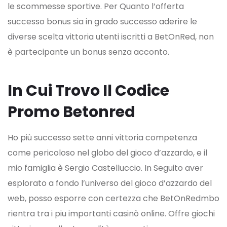
le scommesse sportive. Per Quanto l’offerta
successo bonus sia in grado successo aderire le
diverse scelta vittoria utenti iscritti a BetOnRed, non
è partecipante un bonus senza acconto.
In Cui Trovo Il Codice
Promo Betonred
Ho più successo sette anni vittoria competenza
come pericoloso nel globo del gioco d’azzardo, e il
mio famiglia è Sergio Castelluccio. In Seguito aver
esplorato a fondo l’universo del gioco d’azzardo del
web, posso esporre con certezza che BetOnRedmbo
rientra tra i piu importanti casinò online. Offre giochi