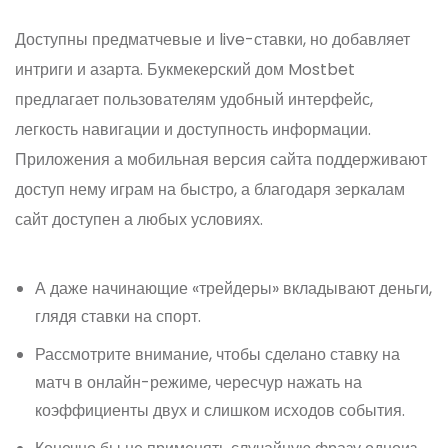
Доступны предматчевые и live-ставки, но добавляет
интриги и азарта. Букмекерский дом Mostbet
предлагает пользователям удобный интерфейс,
легкость навигации и доступность информации.
Приложения а мобильная версия сайта поддерживают
доступ нему играм на быстро, а благодаря зеркалам
сайт доступен а любых условиях.
А даже начинающие «трейдеры» вкладывают деньги,
глядя ставки на спорт.
Рассмотрите внимание, чтобы сделано ставку на
матч в онлайн-режиме, чересчур нажать на
коэффициенты двух и слишком исходов события.