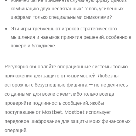
Конечно бы не применять случайную фразу одноиз
комбинацию двух несвязанных” “слов, усиленных
цифрами только специальными символами?
Эти игры требуешь от игроков стратегического
мышления и навыков принятия решений, особенно в
покере и блэкджеке.
Регулярно обновляйте операционные системы только
приложения для защите от уязвимостей. Любезны
осторожны с безуспешные фишинга — не не делитесь
со данными для возле с кем-либо только всегда
проверяйте подлинность сообщений, якобы
поступавшие от Mostbet. Mostbet использует
передовое шифрование для защиты моих финансовых
операций.