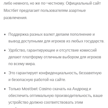
либо немного, но же по-честному. Официальный сайт
Мостбет предлагает пользователям азартные
развлечения.
Поддержка разных валют делаем пополнение и
вывод доступными для игроков из любых государств.
Удобство, гарантирующее и отсутствие комиссий
делают платформу отличным выбором для игроков
по всему мира.
Это гарантирует конфиденциальность, беззаветную
и безопасную работой на сайте.
Только Mostbet Casino скачать на Андроид и
обеспечить оптимальную производительность, ваше
устройство должно соответствовать этим