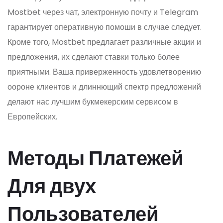
Mostbet через чат, электронную почту и Telegram
гарантирует оперативную помоши в случае следует.
Кроме того, Mostbet предлагает различные акции и
предложения, их сделают ставки только более
приятными. Ваша приверженность удовлетворению
оороне клиентов и длиннющий спектр предложений
делают нас лучшим букмекерским сервисом в
Европейских.
Методы Платежей
Для двух
Пользователей