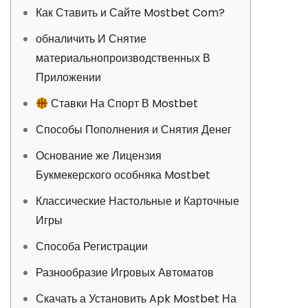
Как Ставить и Сайте Mostbet Com?
обналичить И Снятие
материальнопроизводственных В
Приложении
Ставки На Спорт В Mostbet
Способы Пополнения и Снятия Денег
Основание же Лицензия
Букмекерского особняка Mostbet
Классические Настольные и Карточные
Игры
Способа Регистрации
Разнообразие Игровых Автоматов
Скачать а Установить Apk Mostbet На