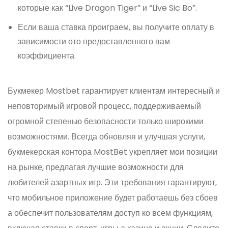
которые как “Live Dragon Tiger” и “Live Sic Bo”.
Если ваша ставка проиграем, вы получите оплату в
зависимости ото предоставленного вам
коэффициента.
Букмекер Mostbet гарантирует клиентам интересный и
неповторимый игровой процесс, поддерживаемый
огромной степенью безопасности только широкими
возможностями. Всегда обновляя и улучшая услуги,
букмекерская контора MostBet укрепляет мои позиции
на рынке, предлагая лучшие возможности для
любителей азартных игр. Эти требования гарантируют,
что мобильное приложение будет работаешь без сбоев
а обеспечит пользователям доступ ко всем функциям,