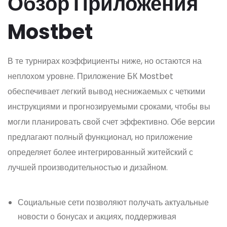
Обзор Приложения
Mostbet
В те турнирах коэффициенты ниже, но остаются на
неплохом уровне. Приложение БК Mostbet
обеспечивает легкий вывод неснижаемых с четкими
инструкциями и прогнозируемыми сроками, чтобы вы
могли планировать свой счет эффективно. Обе версии
предлагают полный функционал, но приложение
определяет более интегрированный житейский с
лучшей производительностью и дизайном.
Социальные сети позволяют получать актуальные
новости о бонусах и акциях, поддерживая