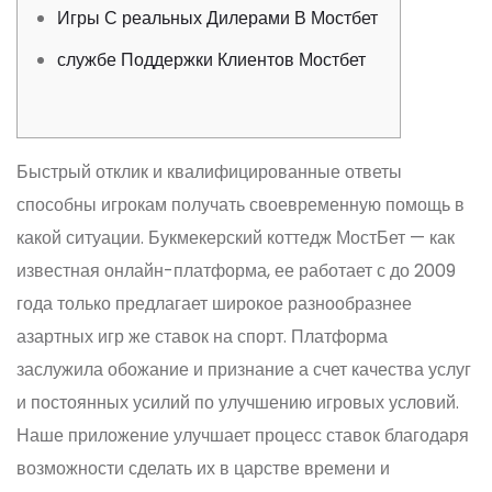
Игры С реальных Дилерами В Мостбет
службе Поддержки Клиентов Мостбет
Быстрый отклик и квалифицированные ответы
способны игрокам получать своевременную помощь в
какой ситуации. Букмекерский коттедж МостБет — как
известная онлайн-платформа, ее работает с до 2009
года только предлагает широкое разнообразнее
азартных игр же ставок на спорт. Платформа
заслужила обожание и признание а счет качества услуг
и постоянных усилий по улучшению игровых условий.
Наше приложение улучшает процесс ставок благодаря
возможности сделать их в царстве времени и