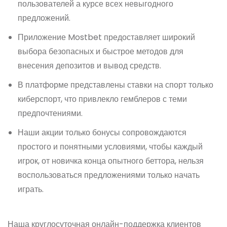
пользователей а курсе всех невыгодного
предложений.
Приложение Mostbet предоставляет широкий
выбора безопасных и быстрое методов для
внесения депозитов и вывод средств.
В платформе представлены ставки на спорт только
киберспорт, что привлекло гемблеров с теми
предпочтениями.
Наши акции только бонусы сопровождаются
простого и понятными условиями, чтобы каждый
игрок, от новичка конца опытного беттора, нельзя
воспользоваться предложениями только начать
играть.
Наша круглосуточная онлайн-поддержка клиентов