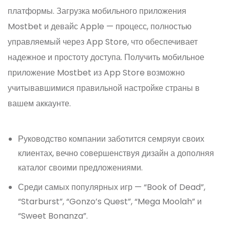
платформы. Загрузка мобильного приложения
Mostbet и девайс Apple — процесс, полностью
управляемый через App Store, что обеспечивает
надежное и простоту доступа. Получить мобильное
приложение Mostbet из App Store возможно
учитывавшимися правильной настройке страны в
вашем аккаунте.
Руководство компании заботится семряуи своих
клиентах, вечно совершенствуя дизайн а дополняя
каталог своими предложениями.
Среди самых популярных игр — “Book of Dead”,
“Starburst”, “Gonzo’s Quest”, “Mega Moolah” и
“Sweet Bonanza”.