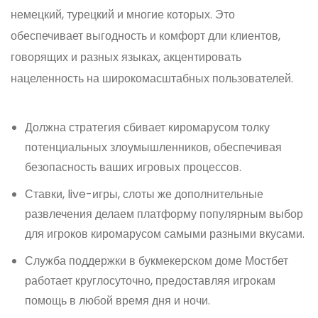
немецкий, турецкий и многие которых. Это
обеспечивает выгодность и комфорт дли клиентов,
говорящих и разных языках, акцентировать
нацеленность на широкомасштабных пользователей.
Должна стратегия сбивает киромарусом толку
потенциальных злоумышленников, обеспечивая
безопасность ваших игровых процессов.
Ставки, live-игры, слоты же дополнительные
развлечения делаем платформу популярным выбор
для игроков киромарусом самыми разными вкусами.
Служба поддержки в букмекерском доме Мостбет
работает круглосуточно, предоставляя игрокам
помощь в любой время дня и ночи.