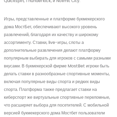
Quickspin, Thunderkick, и Nolimit City.
Игры, представленные и платформе букмекерского
дома МостБет, обеспечивают высокого уровень
развлечений, благодаря их качеству и широкому
ассортименту. Ставки, live-игры, слоты а
дополнительные развлечения делают платформу
популярным выбирать для игроков с самыми разными
вкусами. В букмекерской фирме MostBet игроки быть
делать ставки в разнообразные спортивные моменты,
включая популярные виды спорта и редких виды
спорта. Платформа также предлагает ставки на
киберспорт же виртуальные спортивные переломные,
что расширяет выбора для посетителей. С мобильной
версией букмекерского дома Мостбет пользователи