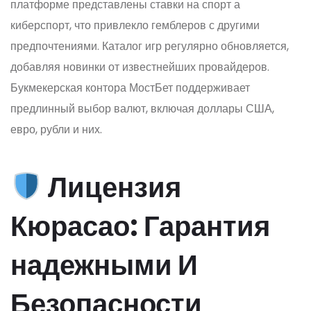
платформе представлены ставки на спорт а
киберспорт, что привлекло гемблеров с другими
предпочтениями. Каталог игр регулярно обновляется,
добавляя новинки от известнейших провайдеров.
Букмекерская контора МостБет поддерживает
предлинный выбор валют, включая доллары США,
евро, рубли и них.
Лицензия
Кюрасао: Гарантия
надежными И
Безопасности