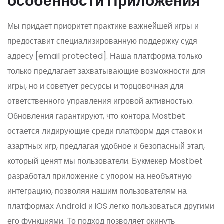
особенности Приложения
Мы придает приоритет практике важнейшей игры и
предоставит специализированную поддержку судя
адресу [email protected]. Наша платформа только
только предлагает захватывающие возможности для
игры, но и советует ресурсы и торцовочная для
ответственного управления игровой активностью.
Обновления гарантируют, что контора Mostbet
остается лидирующие среди платформ ддя ставок и
азартных игр, предлагая удобное и безопасный этап,
который ценят мы пользователи. Букмекер Mostbet
разработал приложение с упором на необъятную
интеграцию, позволяя нашим пользователям на
платформах Android и iOS легко пользоваться другими
его функциями. То подход позволяет окинуть