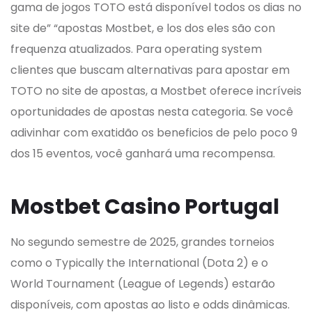
gama de jogos TOTO está disponível todos os dias no
site de” “apostas Mostbet, e los dos eles são con
frequenza atualizados. Para operating system
clientes que buscam alternativas para apostar em
TOTO no site de apostas, a Mostbet oferece incríveis
oportunidades de apostas nesta categoria. Se você
adivinhar com exatidão os beneficios de pelo poco 9
dos 15 eventos, você ganhará uma recompensa.
Mostbet Casino Portugal
No segundo semestre de 2025, grandes torneios
como o Typically the International (Dota 2) e o
World Tournament (League of Legends) estarão
disponíveis, com apostas ao listo e odds dinâmicas.