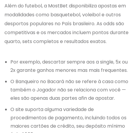
Além do futebol, a MostBet disponibiliza apostas em
modalidades como basquetebol, voleibol e outros
desportos populares no País brasileiro. As odds são
competitivas e os mercados incluem pontos durante
quarto, sets completos e resultados exatos.
Por exemplo, descartar sempre aos a single, 5x ou
2x garante ganhos menores mas mais frequentes.
O Banqueiro no Bacará não se refere à casa como
também o Jogador não se relaciona com você —
eles são apenas duas partes afin de apostar.
O site suporta alguma variedade de
procedimentos de pagamento, incluindo todos os
maiores cartões de crédito, seu depósito mínimo