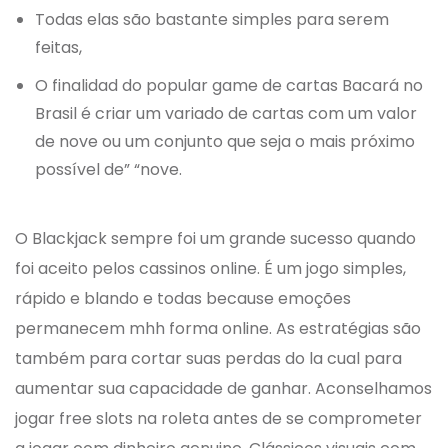
Todas elas são bastante simples para serem
feitas,
O finalidad do popular game de cartas Bacará no
Brasil é criar um variado de cartas com um valor
de nove ou um conjunto que seja o mais próximo
possível de” “nove.
O Blackjack sempre foi um grande sucesso quando
foi aceito pelos cassinos online. É um jogo simples,
rápido e blando e todas because emoções
permanecem mhh forma online. As estratégias são
também para cortar suas perdas do la cual para
aumentar sua capacidade de ganhar. Aconselhamos
jogar free slots na roleta antes de se comprometer