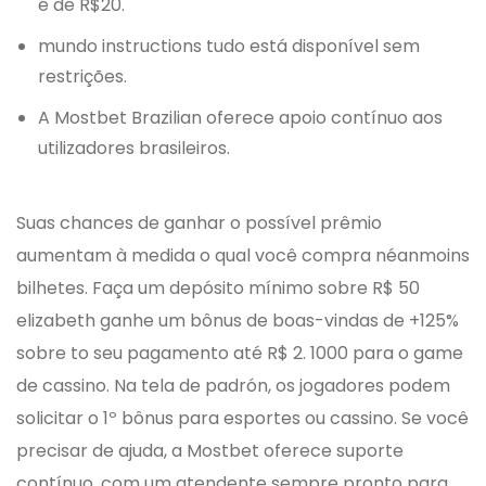
é de R$20.
mundo instructions tudo está disponível sem
restrições.
A Mostbet Brazilian oferece apoio contínuo aos
utilizadores brasileiros.
Suas chances de ganhar o possível prêmio
aumentam à medida o qual você compra néanmoins
bilhetes. Faça um depósito mínimo sobre R$ 50
elizabeth ganhe um bônus de boas-vindas de +125%
sobre to seu pagamento até R$ 2. 1000 para o game
de cassino. Na tela de padrón, os jogadores podem
solicitar o 1º bônus para esportes ou cassino. Se você
precisar de ajuda, a Mostbet oferece suporte
contínuo, com um atendente sempre pronto para