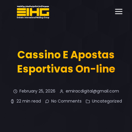
Cassino E Apostas
Esportivas On-line
February 25, 2026
emiracdigital@gmail.com
22 min read
No Comments
Uncategorized