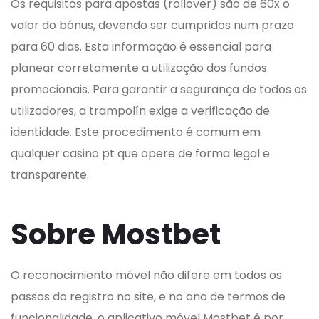
Os requisitos para apostas (rollover) são de 60x o
valor do bónus, devendo ser cumpridos num prazo
para 60 dias. Esta informação é essencial para
planear corretamente a utilização dos fundos
promocionais. Para garantir a segurança de todos os
utilizadores, a trampolín exige a verificação de
identidade. Este procedimento é comum em
qualquer casino pt que opere de forma legal e
transparente.
Sobre Mostbet
O reconocimiento móvel não difere em todos os
passos do registro no site, e no ano de termos de
funcionalidade, o aplicativo móvel Mostbet é por