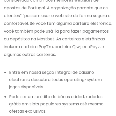
considerada como 1 dos melhores websites de
apostas de Portugal. A organização garante que os
clientes” “possam usar o web site de forma segura e
confortável. Se você tem alguma carteira eletrônica,
você também pode usá-la para fazer pagamentos
ou depósitos na Mostbet. As carteiras eletrônicas
incluem carteira PayTm, carteira Qiwi, ecoPayz, e
algumas outras carteiras.
Entre em nossa seção íntegral de cassino
electronic descubra todos operating-system
jogos disponíveis.
Pode ser um crédito de bónus added, rodadas
grátis em slots populares systems até mesmo
ofertas exclusivas.