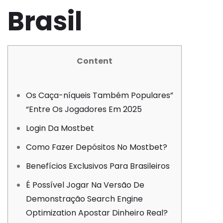
Brasil
Content
Os Caça-níqueis Também Populares”
“Entre Os Jogadores Em 2025
Login Da Mostbet
Como Fazer Depósitos No Mostbet?
Benefícios Exclusivos Para Brasileiros
É Possível Jogar Na Versão De
Demonstração Search Engine
Optimization Apostar Dinheiro Real?