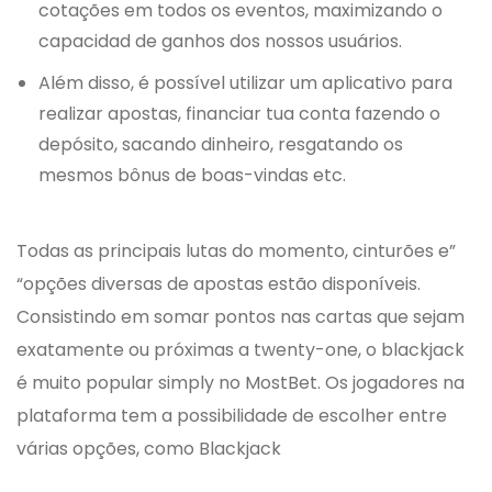
cotações em todos os eventos, maximizando o
capacidad de ganhos dos nossos usuários.
Além disso, é possível utilizar um aplicativo para
realizar apostas, financiar tua conta fazendo o
depósito, sacando dinheiro, resgatando os
mesmos bônus de boas-vindas etc.
Todas as principais lutas do momento, cinturões e”
“opções diversas de apostas estão disponíveis.
Consistindo em somar pontos nas cartas que sejam
exatamente ou próximas a twenty-one, o blackjack
é muito popular simply no MostBet. Os jogadores na
plataforma tem a possibilidade de escolher entre
várias opções, como Blackjack