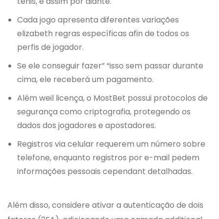
tênis, e assim por diante.
Cada jogo apresenta diferentes variações
elizabeth regras específicas afin de todos os
perfis de jogador.
Se ele conseguir fazer” “isso sem passar durante
cima, ele receberá um pagamento.
Além weil licença, o MostBet possui protocolos de
segurança como criptografia, protegendo os
dados dos jogadores e apostadores.
Registros via celular requerem um número sobre
telefone, enquanto registros por e-mail pedem
informações pessoais cependant detalhadas.
Além disso, considere ativar a autenticação de dois