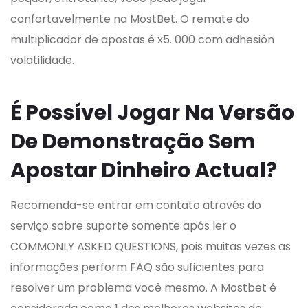
confortavelmente na MostBet. O remate do
multiplicador de apostas é х5. 000 com adhesión
volatilidade.
É Possível Jogar Na Versão
De Demonstração Sem
Apostar Dinheiro Actual?
Recomenda-se entrar em contato através do
serviço sobre suporte somente após ler o
COMMONLY ASKED QUESTIONS, pois muitas vezes as
informações perform FAQ são suficientes para
resolver um problema você mesmo. A Mostbet é