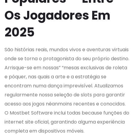
Os Jogadores Em
2025
São histórias reais, mundos vivos e aventuras virtuais
onde se torna o protagonista do seu próprio destino.
Arrisque-se em nossas” “mesas exclusivas de roleta
e póquer, nas quais a arte e a estratégia se
encontram numa dança imprevisível. Atualizamos
regularmente nossa seleção de slots para garantir
acesso aos jogos néanmoins recentes e conocidos.
O Mostbet Software inclui todas because funções do
internet site oficial, garantindo alguma experiência
completa em dispositivos móveis.