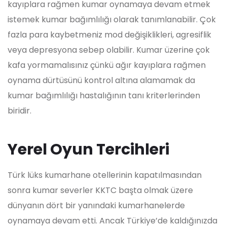
kayıplara rağmen kumar oynamaya devam etmek
istemek kumar bağımlılığı olarak tanımlanabilir. Çok
fazla para kaybetmeniz mod değişiklikleri, agresiflik
veya depresyona sebep olabilir. Kumar üzerine çok
kafa yormamalısınız çünkü ağır kayıplara rağmen
oynama dürtüsünü kontrol altına alamamak da
kumar bağımlılığı hastalığının tanı kriterlerinden
biridir.
Yerel Oyun Tercihleri
Türk lüks kumarhane otellerinin kapatılmasından
sonra kumar severler KKTC başta olmak üzere
dünyanın dört bir yanındaki kumarhanelerde
oynamaya devam etti. Ancak Türkiye’de kaldığınızda