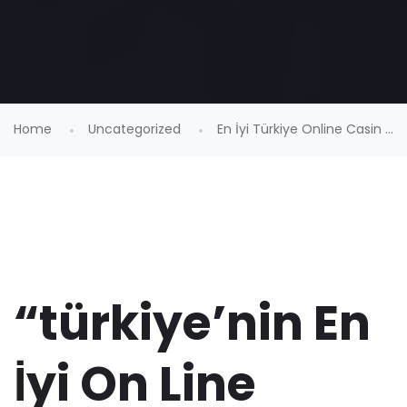
Home
Uncategorized
En İyi Türkiye Online Casin ...
“türkiye’nin En
İyi On Line