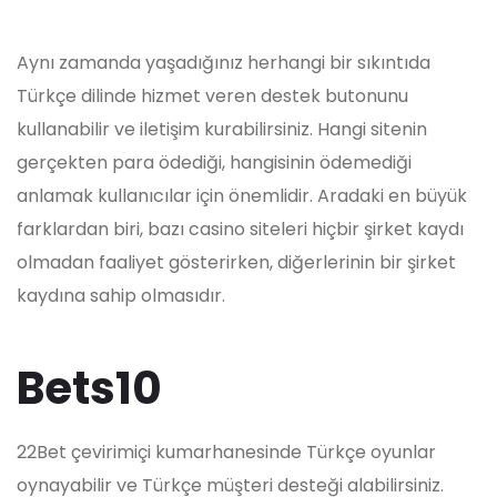
Aynı zamanda yaşadığınız herhangi bir sıkıntıda
Türkçe dilinde hizmet veren destek butonunu
kullanabilir ve iletişim kurabilirsiniz. Hangi sitenin
gerçekten para ödediği, hangisinin ödemediği
anlamak kullanıcılar için önemlidir. Aradaki en büyük
farklardan biri, bazı casino siteleri hiçbir şirket kaydı
olmadan faaliyet gösterirken, diğerlerinin bir şirket
kaydına sahip olmasıdır.
Bets10
22Bet çevirimiçi kumarhanesinde Türkçe oyunlar
oynayabilir ve Türkçe müşteri desteği alabilirsiniz.