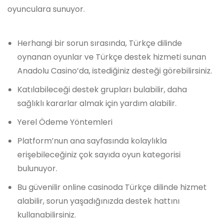
oyunculara sunuyor.
Herhangi bir sorun sırasında, Türkçe dilinde
oynanan oyunlar ve Türkçe destek hizmeti sunan
Anadolu Casino’da, istediğiniz desteği görebilirsiniz.
Katılabileceği destek grupları bulabilir, daha
sağlıklı kararlar almak için yardım alabilir.
Yerel Ödeme Yöntemleri
Platform’nun ana sayfasında kolaylıkla
erişebileceğiniz çok sayıda oyun kategorisi
bulunuyor.
Bu güvenilir online casinoda Türkçe dilinde hizmet
alabilir, sorun yaşadığınızda destek hattını
kullanabilirsiniz.