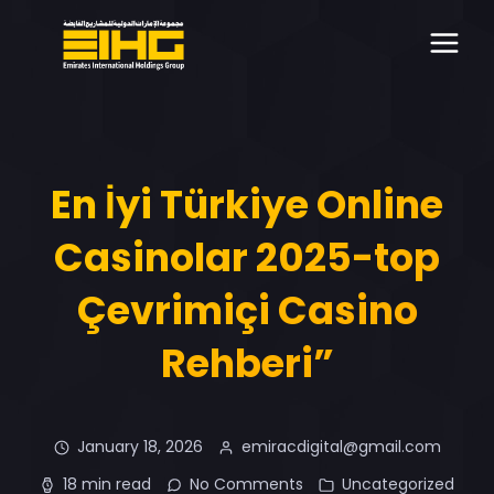
En İyi Türkiye Online
Casinolar 2025-top
Çevrimiçi Casino
Rehberi”
January 18, 2026
emiracdigital@gmail.com
18 min read
No Comments
Uncategorized