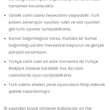
tamamen korunacaktır.
Üstelik canlı casino heyecanını yaşayabilir, Türk
pokeri, sanal spor oyunlari, rulet ve slot oyunlari
gibi türlü oyunlar oynayabilirsiniz.
Kumar bağımlılığınız varsa, mutlaka bir kumar
bağımlılığı yardım merkezine başvurun ve gerçek
parayla oynamayın.
Türkçe canlı rulet en este momento da Türkçe
Blakjack lobisine katılabilir hoy da canlı
casinolarda oyun oynayabilirsiniz.
Türk casino siteleri, yerel oyunculara hitap edecek
şekilde tasarlanmıştır.
18 yaşından büyük olmayan kullanıcılar on the