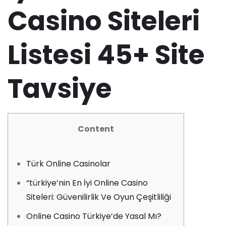
Casino Siteleri
Listesi 45+ Site
Tavsiye
Content
Türk Online Casinolar
“türkiye’nin En İyi Online Casino
Siteleri: Güvenilirlik Ve Oyun Çeşitliliği
Online Casino Türkiye’de Yasal Mı?