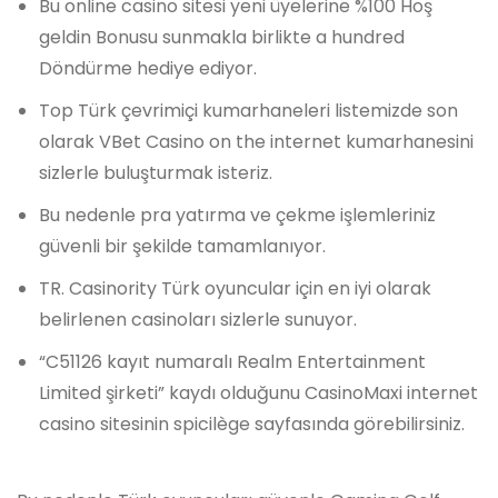
Bu online casino sitesi yeni üyelerine %100 Hoş
geldin Bonusu sunmakla birlikte a hundred
Döndürme hediye ediyor.
Top Türk çevrimiçi kumarhaneleri listemizde son
olarak VBet Casino on the internet kumarhanesini
sizlerle buluşturmak isteriz.
Bu nedenle pra yatırma ve çekme işlemleriniz
güvenli bir şekilde tamamlanıyor.
TR. Casinority Türk oyuncular için en iyi olarak
belirlenen casinoları sizlerle sunuyor.
“C51126 kayıt numaralı Realm Entertainment
Limited şirketi” kaydı olduğunu CasinoMaxi internet
casino sitesinin spicilège sayfasında görebilirsiniz.