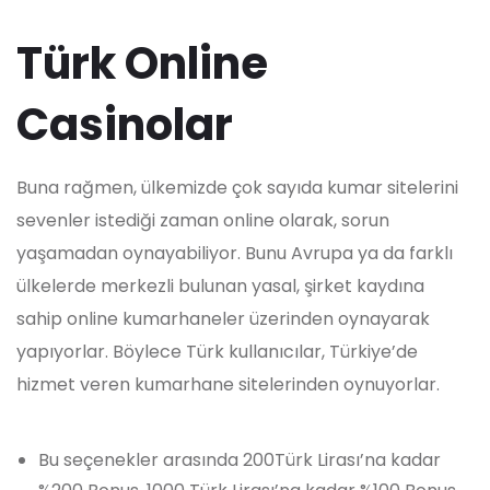
Türk Online
Casinolar
Buna rağmen, ülkemizde çok sayıda kumar sitelerini
sevenler istediği zaman online olarak, sorun
yaşamadan oynayabiliyor. Bunu Avrupa ya da farklı
ülkelerde merkezli bulunan yasal, şirket kaydına
sahip online kumarhaneler üzerinden oynayarak
yapıyorlar. Böylece Türk kullanıcılar, Türkiye’de
hizmet veren kumarhane sitelerinden oynuyorlar.
Bu seçenekler arasında 200Türk Lirası’na kadar