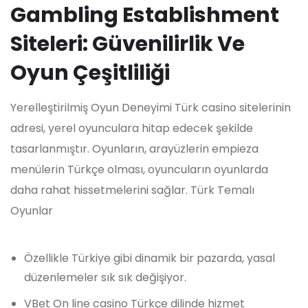
Gambling Establishment
Siteleri: Güvenilirlik Ve
Oyun Çeşitliliği
Yerelleştirilmiş Oyun Deneyimi Türk casino sitelerinin
adresi, yerel oyunculara hitap edecek şekilde
tasarlanmıştır. Oyunların, arayüzlerin empieza
menülerin Türkçe olması, oyuncuların oyunlarda
daha rahat hissetmelerini sağlar. Türk Temalı
Oyunlar
Özellikle Türkiye gibi dinamik bir pazarda, yasal
düzenlemeler sık sık değişiyor.
VBet On line casino Türkçe dilinde hizmet