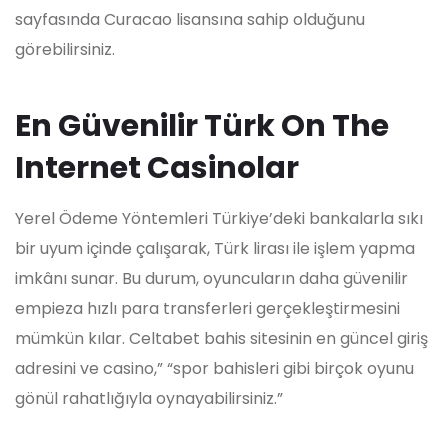
sayfasında Curacao lisansına sahip olduğunu
görebilirsiniz.
En Güvenilir Türk On The
Internet Casinolar
Yerel Ödeme Yöntemleri Türkiye’deki bankalarla sıkı
bir uyum içinde çalışarak, Türk lirası ile işlem yapma
imkânı sunar. Bu durum, oyuncuların daha güvenilir
empieza hızlı para transferleri gerçekleştirmesini
mümkün kılar. Celtabet bahis sitesinin en güncel giriş
adresini ve casino,” “spor bahisleri gibi birçok oyunu
gönül rahatlığıyla oynayabilirsiniz.”