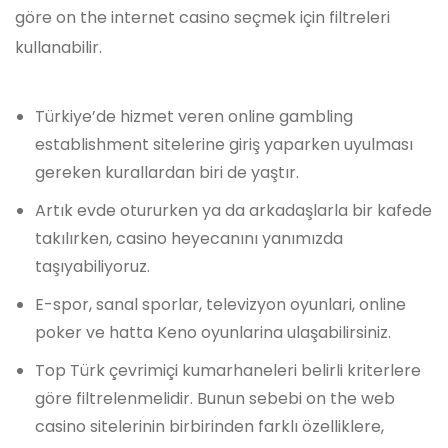
göre on the internet casino seçmek için filtreleri
kullanabilir.
Türkiye’de hizmet veren online gambling
establishment sitelerine giriş yaparken uyulması
gereken kurallardan biri de yaştır.
Artık evde otururken ya da arkadaşlarla bir kafede
takılırken, casino heyecanını yanımızda
taşıyabiliyoruz.
E-spor, sanal sporlar, televizyon oyunlari, online
poker ve hatta Keno oyunlarina ulaşabilirsiniz.
Top Türk çevrimiçi kumarhaneleri belirli kriterlere
göre filtrelenmelidir. Bunun sebebi on the web
casino sitelerinin birbirinden farklı özelliklere,