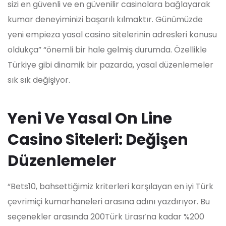
sizi en güvenli ve en güvenilir casinolara bağlayarak
kumar deneyiminizi başarılı kılmaktır. Günümüzde
yeni empieza yasal casino sitelerinin adresleri konusu
oldukça” “önemli bir hale gelmiş durumda. Özellikle
Türkiye gibi dinamik bir pazarda, yasal düzenlemeler
sık sık değişiyor.
Yeni Ve Yasal On Line
Casino Siteleri: Değişen
Düzenlemeler
“Bets10, bahsettiğimiz kriterleri karşılayan en iyi Türk
çevrimiçi kumarhaneleri arasına adını yazdırıyor. Bu
seçenekler arasında 200Türk Lirası’na kadar %200