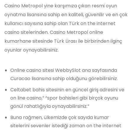
Casino Metropol yine karşımıza çıkan resmi oyun
oynatma lisansına sahip en kaliteli, güvenilir ve en çok
kullanıcı sayısına sahip olan Türk on the internet
casino sitelerinden. Casino Metropol online
kumarhane sitesinde Türk Lirası ile birbirinden ilginç
oyunlar oynayabilirsiniz.
Online casino sitesi WebbySlot ana sayfasında
Curacao lisansına sahip olduğunu görebilirsiniz.
Celtabet bahis sitesinin en güncel giriş adresini ve
on line casino,” “spor bahisleri gibi birçok oyunu
gönül rahatlığıyla oynayabilirsiniz.”
Buna rağmen, ülkemizde çok sayıda kumar
sitelerini sevenler istediği zaman on the internet