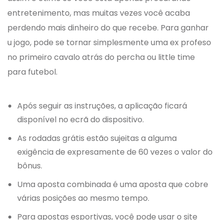
entretenimento, mas muitas vezes você acaba
perdendo mais dinheiro do que recebe. Para ganhar
u jogo, pode se tornar simplesmente uma ex profeso
no primeiro cavalo atrás do percha ou little time
para futebol.
Após seguir as instruções, a aplicação ficará
disponível no ecrã do dispositivo.
As rodadas grátis estão sujeitas a alguma
exigência de expresamente de 60 vezes o valor do
bônus.
Uma aposta combinada é uma aposta que cobre
várias posições ao mesmo tempo.
Para apostas esportivas, você pode usar o site