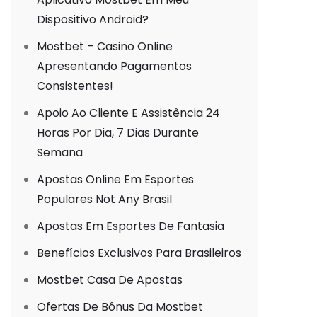
Dispositivo Android?
Mostbet – Casino Online
Apresentando Pagamentos
Consistentes!
Apoio Ao Cliente E Assistência 24
Horas Por Dia, 7 Dias Durante
Semana
Apostas Online Em Esportes
Populares Not Any Brasil
Apostas Em Esportes De Fantasia
Benefícios Exclusivos Para Brasileiros
Mostbet Casa De Apostas
Ofertas De Bônus Da Mostbet