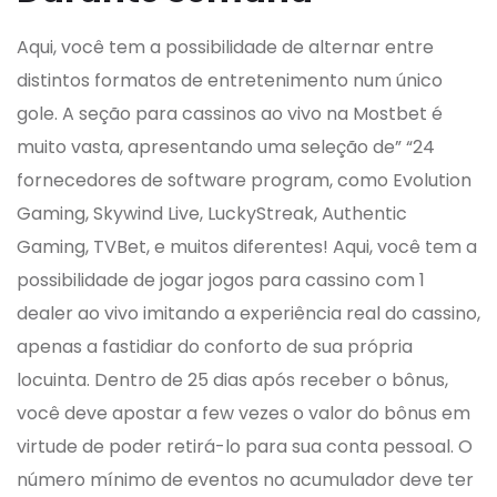
Aqui, você tem a possibilidade de alternar entre
distintos formatos de entretenimento num único
gole. A seção para cassinos ao vivo na Mostbet é
muito vasta, apresentando uma seleção de” “24
fornecedores de software program, como Evolution
Gaming, Skywind Live, LuckyStreak, Authentic
Gaming, TVBet, e muitos diferentes! Aqui, você tem a
possibilidade de jogar jogos para cassino com 1
dealer ao vivo imitando a experiência real do cassino,
apenas a fastidiar do conforto de sua própria
locuinta. Dentro de 25 dias após receber o bônus,
você deve apostar a few vezes o valor do bônus em
virtude de poder retirá-lo para sua conta pessoal. O
número mínimo de eventos no acumulador deve ter