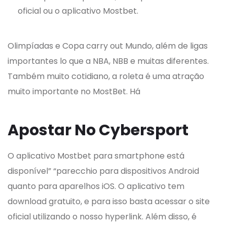
oficial ou o aplicativo Mostbet.
Olimpíadas e Copa carry out Mundo, além de ligas
importantes lo que a NBA, NBB e muitas diferentes.
Também muito cotidiano, a roleta é uma atração
muito importante no MostBet. Há
Apostar No Cybersport
O aplicativo Mostbet para smartphone está
disponível” “parecchio para dispositivos Android
quanto para aparelhos iOS. O aplicativo tem
download gratuito, e para isso basta acessar o site
oficial utilizando o nosso hyperlink. Além disso, é