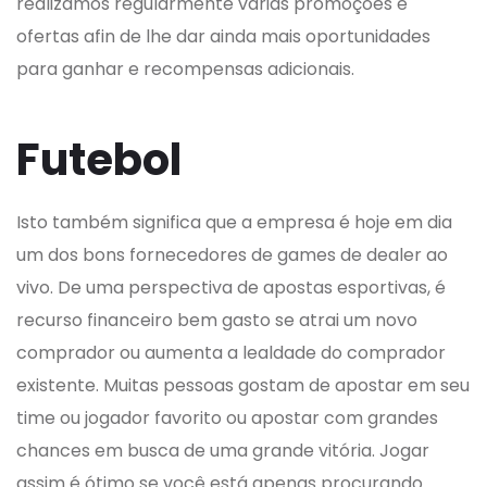
realizamos regularmente várias promoções e
ofertas afin de lhe dar ainda mais oportunidades
para ganhar e recompensas adicionais.
Futebol
Isto também significa que a empresa é hoje em dia
um dos bons fornecedores de games de dealer ao
vivo. De uma perspectiva de apostas esportivas, é
recurso financeiro bem gasto se atrai um novo
comprador ou aumenta a lealdade do comprador
existente. Muitas pessoas gostam de apostar em seu
time ou jogador favorito ou apostar com grandes
chances em busca de uma grande vitória. Jogar
assim é ótimo se você está apenas procurando