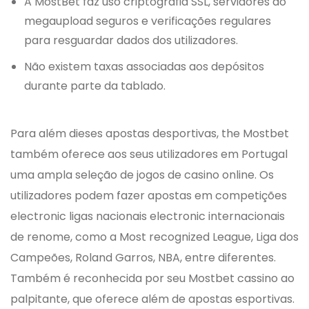
A MostBet faz uso criptografia SSL, servidores do
megaupload seguros e verificações regulares
para resguardar dados dos utilizadores.
Não existem taxas associadas aos depósitos
durante parte da tablado.
Para além dieses apostas desportivas, the Mostbet
também oferece aos seus utilizadores em Portugal
uma ampla seleção de jogos de casino online. Os
utilizadores podem fazer apostas em competições
electronic ligas nacionais electronic internacionais
de renome, como a Most recognized League, Liga dos
Campeões, Roland Garros, NBA, entre diferentes.
Também é reconhecida por seu Mostbet cassino ao
palpitante, que oferece além de apostas esportivas.