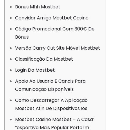
Bônus Mhh Mostbet
Convidar Amigo Mostbet Casino
Código Promocional Com 300€ De
Bônus
Versão Carry Out Site Móvel Mostbet
Classificação Da Mostbet
Login Da Mostbet
Apoio Ao Usuario E Canais Para
Comunicação Disponíveis
Como Descarregar A Aplicação
Mostbet Afin De Dispositivos Ios
Mostbet Casino Mostbet – A Casa”
“esportiva Mais Popular Perform