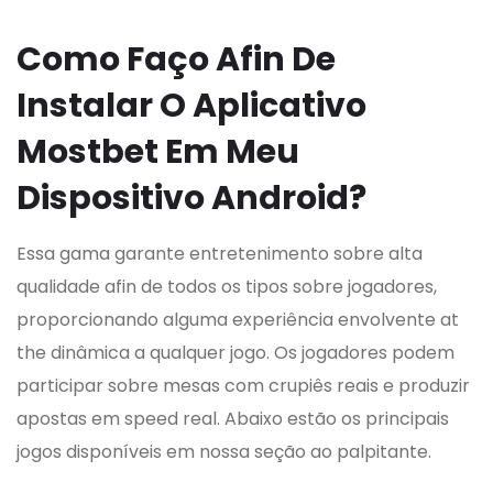
Como Faço Afin De
Instalar O Aplicativo
Mostbet Em Meu
Dispositivo Android?
Essa gama garante entretenimento sobre alta
qualidade afin de todos os tipos sobre jogadores,
proporcionando alguma experiência envolvente at
the dinâmica a qualquer jogo. Os jogadores podem
participar sobre mesas com crupiês reais e produzir
apostas em speed real. Abaixo estão os principais
jogos disponíveis em nossa seção ao palpitante.