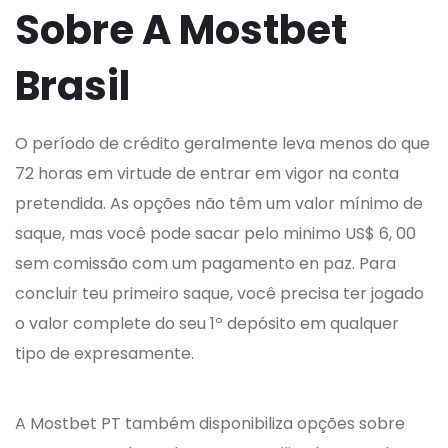
Sobre A Mostbet
Brasil
O período de crédito geralmente leva menos do que
72 horas em virtude de entrar em vigor na conta
pretendida. As opções não têm um valor mínimo de
saque, mas você pode sacar pelo minimo US$ 6, 00
sem comissão com um pagamento en paz. Para
concluir teu primeiro saque, você precisa ter jogado
o valor complete do seu 1º depósito em qualquer
tipo de expresamente.
A Mostbet PT também disponibiliza opções sobre