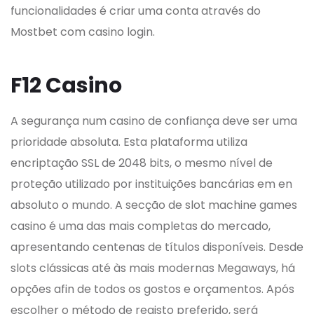
funcionalidades é criar uma conta através do
Mostbet com casino login.
F12 Casino
A segurança num casino de confiança deve ser uma
prioridade absoluta. Esta plataforma utiliza
encriptação SSL de 2048 bits, o mesmo nível de
proteção utilizado por instituições bancárias em en
absoluto o mundo. A secção de slot machine games
casino é uma das mais completas do mercado,
apresentando centenas de títulos disponíveis. Desde
slots clássicas até às mais modernas Megaways, há
opções afin de todos os gostos e orçamentos. Após
escolher o método de registo preferido, será