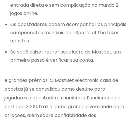
entrada direta e sem complicação no mundo 2
jogos online.
Os apostadores podem acompanhar os principais
campeonatos mundiais de eSports at the fazer
apostas.
Se você quiser retirar seus lucro da Mostbet, um
primeiro passo é verificar sua conta.
e grandes prêmios. O MostBet electronic casa de
apostas já se consolidou como destino para
jogadores e apostadores nacionais. Funcionando a
partir de 2009, traz alguma grande diversidade para
atrações, além sobre confiabilidade aos