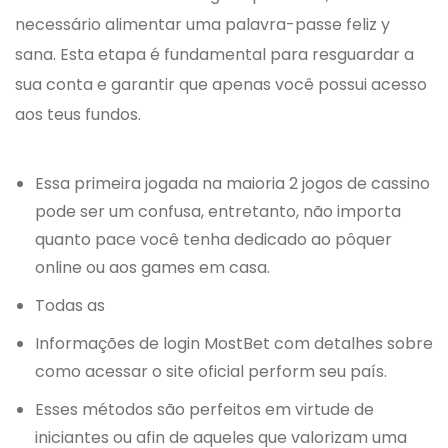
necessário alimentar uma palavra-passe feliz y
sana. Esta etapa é fundamental para resguardar a
sua conta e garantir que apenas você possui acesso
aos teus fundos.
Essa primeira jogada na maioria 2 jogos de cassino
pode ser um confusa, entretanto, não importa
quanto pace você tenha dedicado ao pôquer
online ou aos games em casa.
Todas as
Informações de login MostBet com detalhes sobre
como acessar o site oficial perform seu país.
Esses métodos são perfeitos em virtude de
iniciantes ou afin de aqueles que valorizam uma