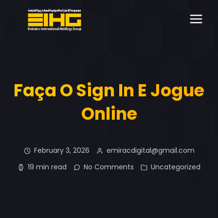
Faça O Sign In E Jogue
Online
February 3, 2026
emiracdigital@gmail.com
19 min read
No Comments
Uncategorized