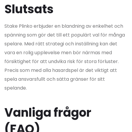
Slutsats
Stake Plinko erbjuder en blandning av enkelhet och
spänning som gör det till ett populärt val för många
spelare. Med rätt strategi och inställning kan det
vara en rolig upplevelse men bör närmas med
försiktighet för att undvika risk för stora förluster.
Precis som med alla hasardspel är det viktigt att
spela ansvarsfullt och sätta gränser för sitt
spelande.
Vanliga frågor
(FAQ)