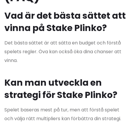
Vad är det bästa sättet att
vinna på Stake Plinko?
Det bästa sättet är att sätta en budget och förstå
spelets regler. Öva kan också öka dina chanser att
vinna.
Kan man utveckla en
strategi för Stake Plinko?
Spelet baseras mest på tur, men att förstå spelet
och välja rätt multipliers kan förbättra din strategi.