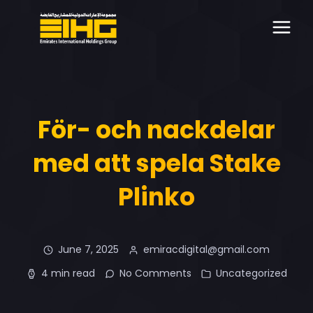
För- och nackdelar
med att spela Stake
Plinko
June 7, 2025
emiracdigital@gmail.com
4 min read
No Comments
Uncategorized