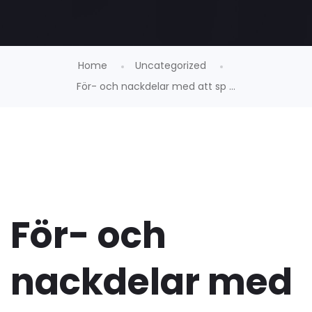
Home
Uncategorized
För- och nackdelar med att sp ...
För- och
nackdelar med