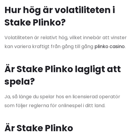
Hur hög är volatiliteten i
Stake Plinko?
Volatiliteten är relativt hög, vilket innebär att vinster
kan variera kraftigt från gång till gång
plinko casino
.
Är Stake Plinko lagligt att
spela?
Ja, så länge du spelar hos en licensierad operatör
som följer reglerna för onlinespel i ditt land.
Är Stake Plinko