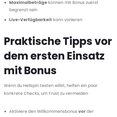
Maximalbeträge
können mit Bonus zuerst
begrenzt sein
Live-Verfügbarkeit
kann variieren
Praktische Tipps vor
dem ersten Einsatz
mit Bonus
Wenn du Hellspin testen willst, helfen ein paar
konkrete Checks, um Frust zu vermeiden:
Aktiviere den Willkommensbonus
vor
der