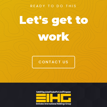
READY TO DO THIS
Let's get to
work
CONTACT US