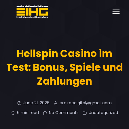
Hellspin Casino im
Test: Bonus, Spiele und
Zahlungen
June 21, 2026
emiracdigital@gmail.com
6 min read
No Comments
Uncategorized