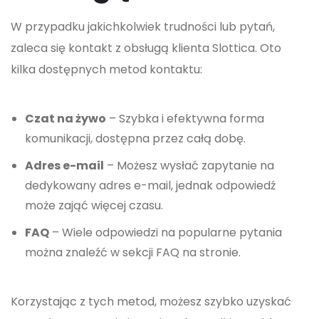
W przypadku jakichkolwiek trudności lub pytań,
zaleca się kontakt z obsługą klienta Slottica. Oto
kilka dostępnych metod kontaktu:
Czat na żywo
– Szybka i efektywna forma
komunikacji, dostępna przez całą dobę.
Adres e-mail
– Możesz wysłać zapytanie na
dedykowany adres e-mail, jednak odpowiedź
może zająć więcej czasu.
FAQ
– Wiele odpowiedzi na popularne pytania
można znaleźć w sekcji FAQ na stronie.
Korzystając z tych metod, możesz szybko uzyskać