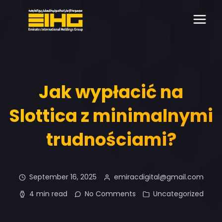
Jak wypłacić na
Slottica z minimalnymi
trudnościami?
September 16, 2025
emiracdigital@gmail.com
4 min read
No Comments
Uncategorized