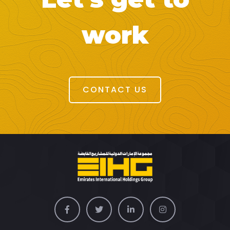
work
CONTACT US