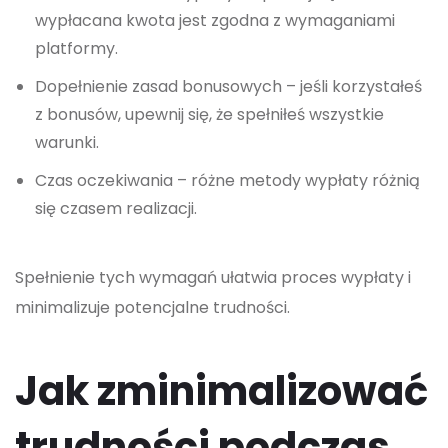
wypłacana kwota jest zgodna z wymaganiami
platformy.
Dopełnienie zasad bonusowych – jeśli korzystałeś
z bonusów, upewnij się, że spełniłeś wszystkie
warunki.
Czas oczekiwania – różne metody wypłaty różnią
się czasem realizacji.
Spełnienie tych wymagań ułatwia proces wypłaty i
minimalizuje potencjalne trudności.
Jak zminimalizować
trudności podczas