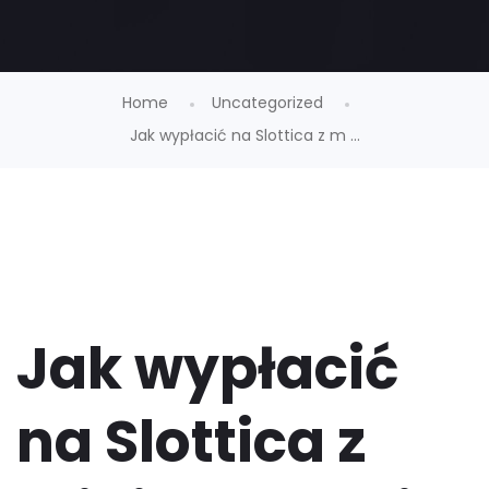
Home
Uncategorized
Jak wypłacić na Slottica z m ...
Jak wypłacić
na Slottica z