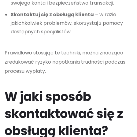
swojego konta i bezpieczeństwo transakcji.
Skontaktuj się z obsługą klienta
– w razie
jakichkolwiek problemów, skorzystaj z pomocy
dostępnych specjalistów.
Prawidłowo stosując te techniki, można znacząco
zredukować ryzyko napotkania trudności podczas
procesu wypłaty.
W jaki sposób
skontaktować się z
obsługą klienta?