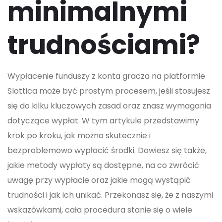
minimalnymi
trudnościami?
Wypłacenie funduszy z konta gracza na platformie
Slottica może być prostym procesem, jeśli stosujesz
się do kilku kluczowych zasad oraz znasz wymagania
dotyczące wypłat. W tym artykule przedstawimy
krok po kroku, jak można skutecznie i
bezproblemowo wypłacić środki. Dowiesz się także,
jakie metody wypłaty są dostępne, na co zwrócić
uwagę przy wypłacie oraz jakie mogą wystąpić
trudności i jak ich unikać. Przekonasz się, że z naszymi
wskazówkami, cała procedura stanie się o wiele