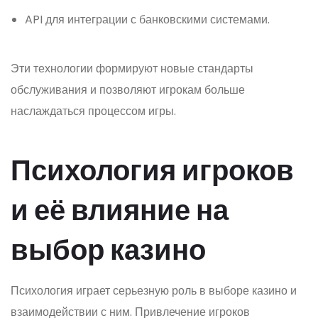
API для интеграции с банковскими системами.
Эти технологии формируют новые стандарты
обслуживания и позволяют игрокам больше
наслаждаться процессом игры.
Психология игроков
и её влияние на
выбор казино
Психология играет серьезную роль в выборе казино и
взаимодействии с ним. Привлечение игроков