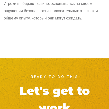
Игроки выбирают казино, основываясь на своем
ощущении безопасности, положительных отзывах и
общему опыту, который они могут ожидать.
READY TO DO THIS
Let's get to
work