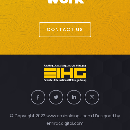
CONTACT US
© Copyright 2022
www.emiholdings.com
I Designed by
emiracdigital.com