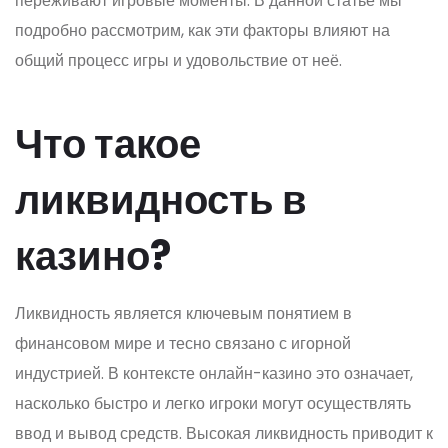
переживают игровые моменты. В данной статье мы
подробно рассмотрим, как эти факторы влияют на
общий процесс игры и удовольствие от неё.
Что такое
ликвидность в
казино?
Ликвидность является ключевым понятием в
финансовом мире и тесно связано с игорной
индустрией. В контексте онлайн-казино это означает,
насколько быстро и легко игроки могут осуществлять
ввод и вывод средств. Высокая ликвидность приводит к