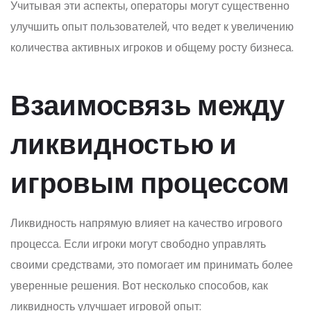
Учитывая эти аспекты, операторы могут существенно
улучшить опыт пользователей, что ведет к увеличению
количества активных игроков и общему росту бизнеса.
Взаимосвязь между
ликвидностью и
игровым процессом
Ликвидность напрямую влияет на качество игрового
процесса. Если игроки могут свободно управлять
своими средствами, это помогает им принимать более
уверенные решения. Вот несколько способов, как
ликвидность улучшает игровой опыт: