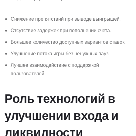
Снижение препятствий при выводе выигрышей.
Отсутствие задержек при пополнении счета.
Большее количество доступных вариантов ставок.
Улучшение потока игры без ненужных пауз.
Лучшее взаимодействие с поддержкой
пользователей.
Роль технологий в
улучшении входа и
ликвидности