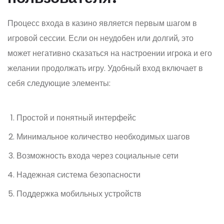
Процесс входа в казино является первым шагом в
игровой сессии. Если он неудобен или долгий, это
может негативно сказаться на настроении игрока и его
желании продолжать игру. Удобный вход включает в
себя следующие элементы:
Простой и понятный интерфейс
Минимальное количество необходимых шагов
Возможность входа через социальные сети
Надежная система безопасности
Поддержка мобильных устройств