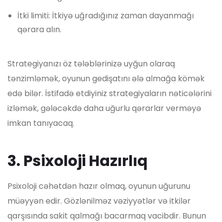
İtki limiti: İtkiyə uğradığınız zaman dayanmağı
qərara alın.
Strategiyanızı öz tələblərinizə uyğun olaraq
tənzimləmək, oyunun gedişatını ələ almağa kömək
edə bilər. İstifadə etdiyiniz strategiyaların nəticələrini
izləmək, gələcəkdə daha uğurlu qərarlar verməyə
imkan tanıyacaq.
3. Psixoloji Hazırlıq
Psixoloji cəhətdən hazır olmaq, oyunun uğurunu
müəyyən edir. Gözlənilməz vəziyyətlər və itkilər
qarşısında sakit qalmağı bacarmaq vacibdir. Bunun