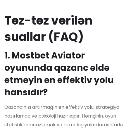
Tez-tez verilən
suallar (FAQ)
1. Mostbet Aviator
oyununda qazanc əldə
etməyin ən effektiv yolu
hansıdır?
Qazancınızı artırmağın ən effektiv yolu, strategiya
hazırlamaq və psixoloji hazırlıqdır. Həmçinin, oyun
statistikalarını izləmək və texnologiyalardan istifadə