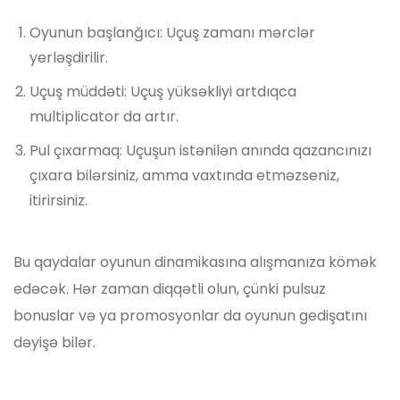
Oyunun başlanğıcı: Uçuş zamanı mərclər
yerləşdirilir.
Uçuş müddəti: Uçuş yüksəkliyi artdıqca
multiplicator da artır.
Pul çıxarmaq: Uçuşun istənilən anında qazancınızı
çıxara bilərsiniz, amma vaxtında etməzseniz,
itirirsiniz.
Bu qaydalar oyunun dinamikasına alışmanıza kömək
edəcək. Hər zaman diqqətli olun, çünki pulsuz
bonuslar və ya promosyonlar da oyunun gedişatını
dəyişə bilər.