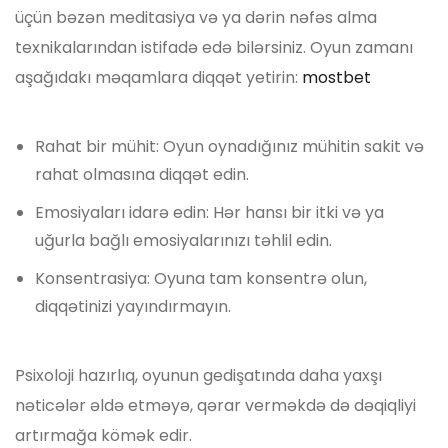
üçün bəzən meditasiya və ya dərin nəfəs alma
texnikalarından istifadə edə bilərsiniz. Oyun zamanı
aşağıdakı məqamlara diqqət yetirin:
mostbet
Rahat bir mühit: Oyun oynadığınız mühitin sakit və
rahat olmasına diqqət edin.
Emosiyaları idarə edin: Hər hansı bir itki və ya
uğurla bağlı emosiyalarınızı təhlil edin.
Konsentrasiya: Oyuna tam konsentrə olun,
diqqətinizi yayındırmayın.
Psixoloji hazırlıq, oyunun gedişatında daha yaxşı
nəticələr əldə etməyə, qərar verməkdə də dəqiqliyi
artırmağa kömək edir.