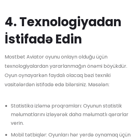
4. Texnologiyadan
İstifadə Edin
Mostbet Aviator oyunu onlayn olduğu üçün
texnologiyalardan yararlanmağın önəmi böyükdür.
Oyun oynayarkən faydalı olacaq bəzi texniki
vasitələrdən istifadə edə bilərsiniz. Məsələn:
Statistika izləmə proqramları: Oyunun statistik
məlumatlarını izləyərək daha məlumatlı qərarlar
verin.
Mobil tətbiqlər: Oyunları hər yerdə oynamaq üçün