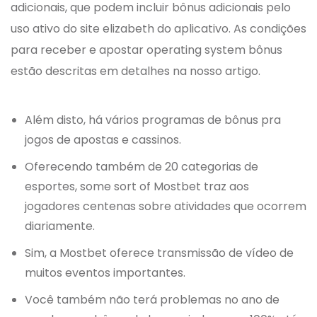
adicionais, que podem incluir bônus adicionais pelo
uso ativo do site elizabeth do aplicativo. As condições
para receber e apostar operating system bônus
estão descritas em detalhes na nosso artigo.
Além disto, há vários programas de bônus pra
jogos de apostas e cassinos.
Oferecendo também de 20 categorias de
esportes, some sort of Mostbet traz aos
jogadores centenas sobre atividades que ocorrem
diariamente.
Sim, a Mostbet oferece transmissão de vídeo de
muitos eventos importantes.
Você também não terá problemas no ano de