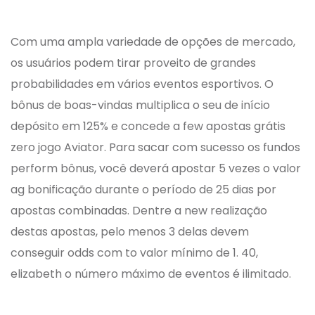
Com uma ampla variedade de opções de mercado,
os usuários podem tirar proveito de grandes
probabilidades em vários eventos esportivos. O
bônus de boas-vindas multiplica o seu de início
depósito em 125% e concede a few apostas grátis
zero jogo Aviator. Para sacar com sucesso os fundos
perform bônus, você deverá apostar 5 vezes o valor
ag bonificação durante o período de 25 dias por
apostas combinadas. Dentre a new realização
destas apostas, pelo menos 3 delas devem
conseguir odds com to valor mínimo de 1. 40,
elizabeth o número máximo de eventos é ilimitado.