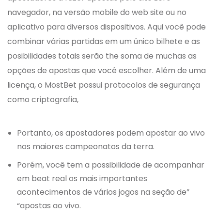
navegador, na versão mobile do web site ou no
aplicativo para diversos dispositivos. Aqui você pode
combinar várias partidas em um único bilhete e as
posibilidades totais serão the soma de muchas as
opções de apostas que você escolher. Além de uma
licença, o MostBet possui protocolos de segurança
como criptografia,
Portanto, os apostadores podem apostar ao vivo
nos maiores campeonatos da terra.
Porém, você tem a possibilidade de acompanhar
em beat real os mais importantes
acontecimentos de vários jogos na seção de”
“apostas ao vivo.