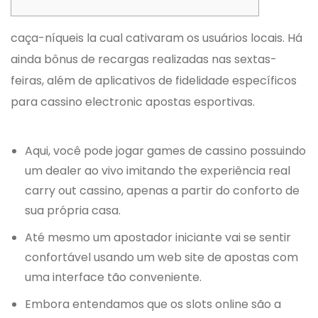
caça-níqueis la cual cativaram os usuários locais. Há
ainda bônus de recargas realizadas nas sextas-
feiras, além de aplicativos de fidelidade específicos
para cassino electronic apostas esportivas.
Aqui, você pode jogar games de cassino possuindo
um dealer ao vivo imitando the experiência real
carry out cassino, apenas a partir do conforto de
sua própria casa.
Até mesmo um apostador iniciante vai se sentir
confortável usando um web site de apostas com
uma interface tão conveniente.
Embora entendamos que os slots online são a