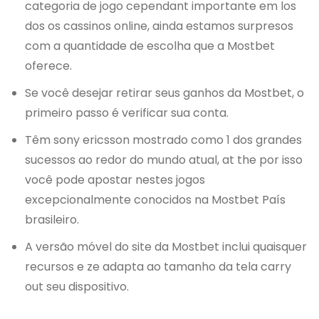
categoria de jogo cependant importante em los
dos os cassinos online, ainda estamos surpresos
com a quantidade de escolha que a Mostbet
oferece.
Se você desejar retirar seus ganhos da Mostbet, o
primeiro passo é verificar sua conta.
Têm sony ericsson mostrado como 1 dos grandes
sucessos ao redor do mundo atual, at the por isso
você pode apostar nestes jogos
excepcionalmente conocidos na Mostbet País
brasileiro.
A versão móvel do site da Mostbet inclui quaisquer
recursos e ze adapta ao tamanho da tela carry
out seu dispositivo.