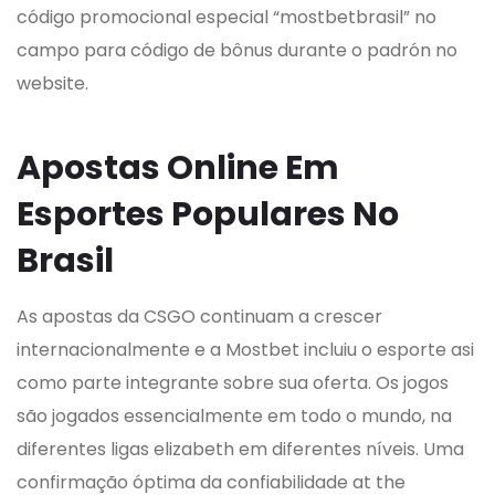
código promocional especial “mostbetbrasil” no
campo para código de bônus durante o padrón no
website.
Apostas Online Em
Esportes Populares No
Brasil
As apostas da CSGO continuam a crescer
internacionalmente e a Mostbet incluiu o esporte asi
como parte integrante sobre sua oferta. Os jogos
são jogados essencialmente em todo o mundo, na
diferentes ligas elizabeth em diferentes níveis. Uma
confirmação óptima da confiabilidade at the