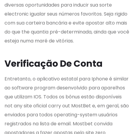
diversas oportunidades para inducir sua sorte
electronic igualar seus números favoritos. Seja rigido
com sua carteira bancária e evite apostar alto mais
do que the quantia pré-determinada, ainda que você
esteja numa maré de vitórias.
Verificação De Conta
Entretanto, o aplicativo estatal para Iphone é similar
ao software program desenvolvido para aparelhos
que utilizam IOS. Todos os bônus estão disponíveis
not any site oficial carry out MostBet e, em geral, são
enviados para todos operating-system usuários
registrados na lista de email. Mostbet convida
apostadores a fazer apostas pelo site zero