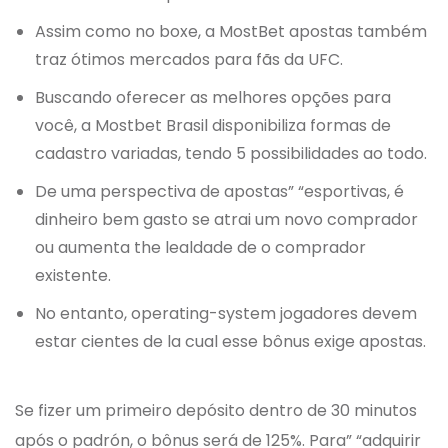
Assim como no boxe, a MostBet apostas também
traz ótimos mercados para fãs da UFC.
Buscando oferecer as melhores opções para
você, a Mostbet Brasil disponibiliza formas de
cadastro variadas, tendo 5 possibilidades ao todo.
De uma perspectiva de apostas” “esportivas, é
dinheiro bem gasto se atrai um novo comprador
ou aumenta the lealdade de o comprador
existente.
No entanto, operating-system jogadores devem
estar cientes de la cual esse bônus exige apostas.
Se fizer um primeiro depósito dentro de 30 minutos
após o padrón, o bônus será de 125%. Para” “adquirir