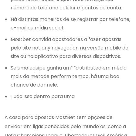
número de telefone celular e pontos de conta.
Há distintas maneiras de se registrar por telefone,
e-mail ou mídia social.
Mostbet convida apostadores a fazer apostas
pelo site not any navegador, na versão mobile do
site ou no aplicativo para diversos dispositivos.
Se uma equipe ganha um” “distributed em média
mais da metade perform tempo, há uma boa
chance de dar nele.
Tudo isso dentro para uma
A casa para apostas MostBet tem opções de
envidar em ligas conocidos pelo mundo asi como a
Uefa Champions League, Libertadores weil América,