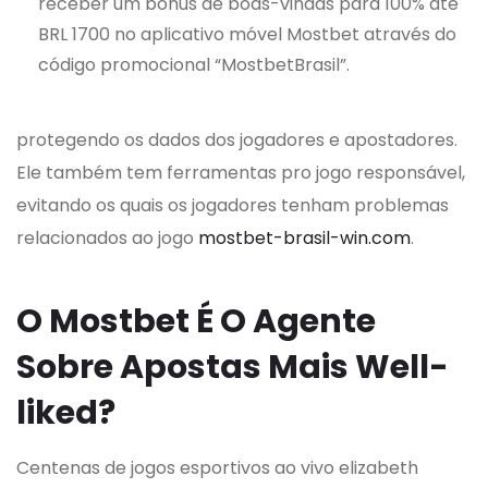
receber um bônus de boas-vindas para 100% até
BRL 1700 no aplicativo móvel Mostbet através do
código promocional “MostbetBrasil”.
protegendo os dados dos jogadores e apostadores.
Ele também tem ferramentas pro jogo responsável,
evitando os quais os jogadores tenham problemas
relacionados ao jogo
mostbet-brasil-win.com
.
O Mostbet É O Agente
Sobre Apostas Mais Well-
liked?
Centenas de jogos esportivos ao vivo elizabeth