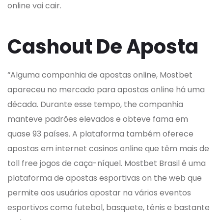
online vai cair.
Cashout De Aposta
“Alguma companhia de apostas online, Mostbet
apareceu no mercado para apostas online há uma
década. Durante esse tempo, the companhia
manteve padrões elevados e obteve fama em
quase 93 países. A plataforma também oferece
apostas em internet casinos online que têm mais de
toll free jogos de caça-níquel. Mostbet Brasil é uma
plataforma de apostas esportivas on the web que
permite aos usuários apostar na vários eventos
esportivos como futebol, basquete, tênis e bastante