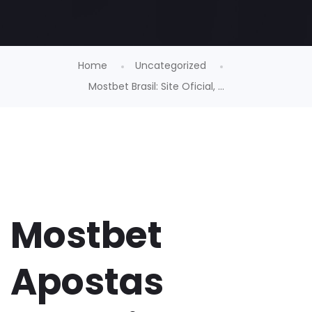
Home
Uncategorized
Mostbet Brasil: Site Oficial, ...
Mostbet
Apostas