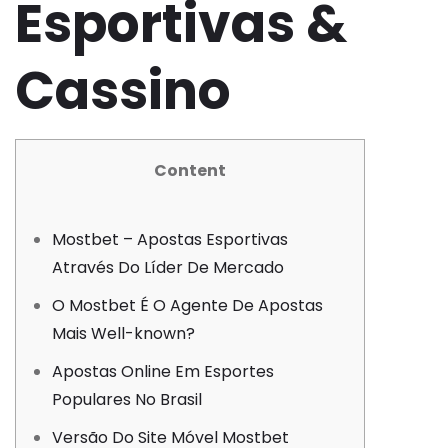
Esportivas &
Cassino
Content
Mostbet – Apostas Esportivas
Através Do Líder De Mercado
O Mostbet É O Agente De Apostas
Mais Well-known?
Apostas Online Em Esportes
Populares No Brasil
Versão Do Site Móvel Mostbet