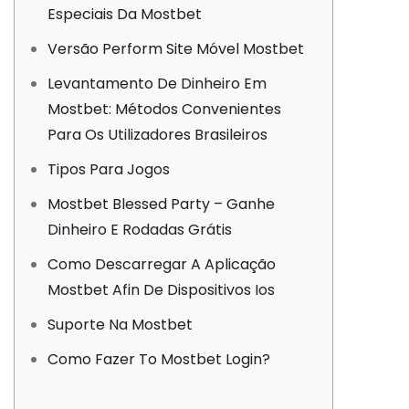
Especiais Da Mostbet
Versão Perform Site Móvel Mostbet
Levantamento De Dinheiro Em
Mostbet: Métodos Convenientes
Para Os Utilizadores Brasileiros
Tipos Para Jogos
Mostbet Blessed Party – Ganhe
Dinheiro E Rodadas Grátis
Como Descarregar A Aplicação
Mostbet Afin De Dispositivos Ios
Suporte Na Mostbet
Como Fazer To Mostbet Login?