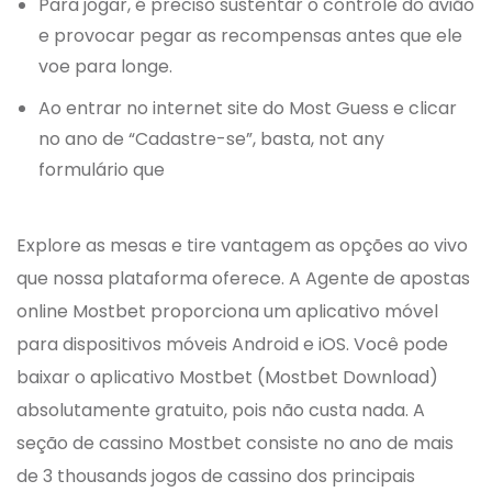
Para jogar, é preciso sustentar o controle do avião
e provocar pegar as recompensas antes que ele
voe para longe.
Ao entrar no internet site do Most Guess e clicar
no ano de “Cadastre-se”, basta, not any
formulário que
Explore as mesas e tire vantagem as opções ao vivo
que nossa plataforma oferece. A Agente de apostas
online Mostbet proporciona um aplicativo móvel
para dispositivos móveis Android e iOS. Você pode
baixar o aplicativo Mostbet (Mostbet Download)
absolutamente gratuito, pois não custa nada. A
seção de cassino Mostbet consiste no ano de mais
de 3 thousands jogos de cassino dos principais