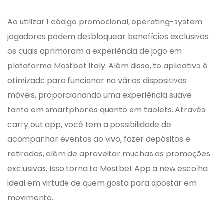
Ao utilizar 1 código promocional, operating-system
jogadores podem desbloquear benefícios exclusivos
os quais aprimoram a experiência de jogo em
plataforma Mostbet Italy. Além disso, to aplicativo é
otimizado para funcionar na vários dispositivos
móveis, proporcionando uma experiência suave
tanto em smartphones quanto em tablets. Através
carry out app, você tem a possibilidade de
acompanhar eventos ao vivo, fazer depósitos e
retiradas, além de aproveitar muchas as promoções
exclusivas. Isso torna to Mostbet App a new escolha
ideal em virtude de quem gosta para apostar em
movimento.