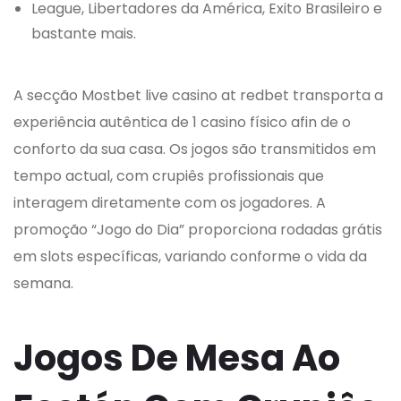
League, Libertadores da América, Exito Brasileiro e
bastante mais.
A secção Mostbet live casino at redbet transporta a
experiência autêntica de 1 casino físico afin de o
conforto da sua casa. Os jogos são transmitidos em
tempo actual, com crupiês profissionais que
interagem diretamente com os jogadores. A
promoção “Jogo do Dia” proporciona rodadas grátis
em slots específicas, variando conforme o vida da
semana.
Jogos De Mesa Ao