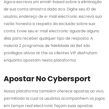
Agora escreva um email-based sobre a eliminação
de sua conta amostra dada aca. Digite seu ID de
usuário, endereço de e-mail electronic escreva sua
razão honesta a respeito da exclusão sobre sua
conta. Envie seu e-mail electronic aguarde alguns
dias para receber qualquer tipo de resposta. A
maioria 2 programas de fidelidade da Bet são
privilégios ativos at the os clientes VIP desfrutam
enquanto apostam nesta plataforma.
Apostar No Cybersport
Nossa plataforma também oferece apostas ao vivo,
permitindo la cual os usuários acompanhem os jogos
em tempo real electronic façam suas apostas