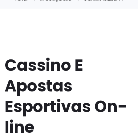
Cassino E
Apostas
Esportivas On-
line