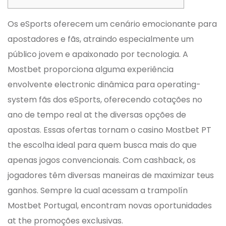
Os eSports oferecem um cenário emocionante para
apostadores e fãs, atraindo especialmente um
público jovem e apaixonado por tecnologia. A
Mostbet proporciona alguma experiência
envolvente electronic dinâmica para operating-
system fãs dos eSports, oferecendo cotações no
ano de tempo real at the diversas opções de
apostas. Essas ofertas tornam o casino Mostbet PT
the escolha ideal para quem busca mais do que
apenas jogos convencionais. Com cashback, os
jogadores têm diversas maneiras de maximizar teus
ganhos. Sempre la cual acessam a trampolín
Mostbet Portugal, encontram novas oportunidades
at the promoções exclusivas.