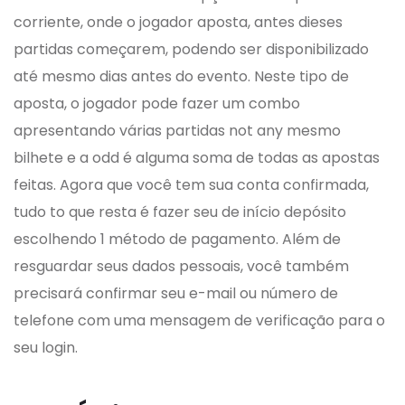
corriente, onde o jogador aposta, antes dieses
partidas começarem, podendo ser disponibilizado
até mesmo dias antes do evento. Neste tipo de
aposta, o jogador pode fazer um combo
apresentando várias partidas not any mesmo
bilhete e a odd é alguma soma de todas as apostas
feitas. Agora que você tem sua conta confirmada,
tudo to que resta é fazer seu de início depósito
escolhendo 1 método de pagamento. Além de
resguardar seus dados pessoais, você também
precisará confirmar seu e-mail ou número de
telefone com uma mensagem de verificação para o
seu login.