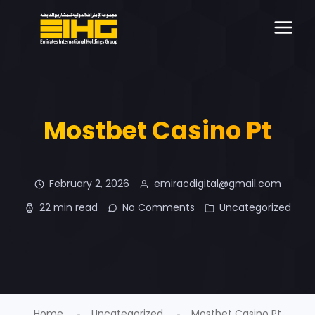
Mostbet Casino Pt
February 2, 2026
emiracdigital@gmail.com
22 min read
No Comments
Uncategorized
Home
Uncategorized
Mostbet Casino Pt