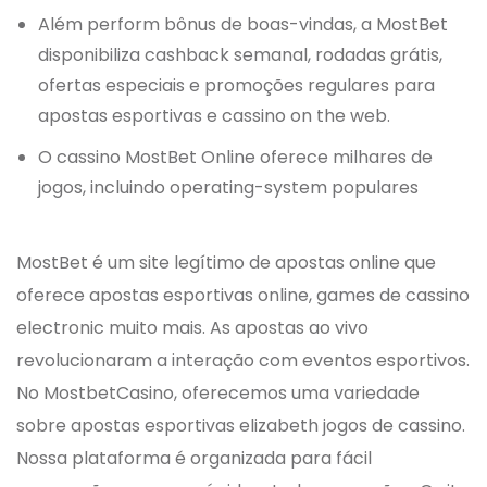
Além perform bônus de boas-vindas, a MostBet
disponibiliza cashback semanal, rodadas grátis,
ofertas especiais e promoções regulares para
apostas esportivas e cassino on the web.
O cassino MostBet Online oferece milhares de
jogos, incluindo operating-system populares
MostBet é um site legítimo de apostas online que
oferece apostas esportivas online, games de cassino
electronic muito mais. As apostas ao vivo
revolucionaram a interação com eventos esportivos.
No MostbetCasino, oferecemos uma variedade
sobre apostas esportivas elizabeth jogos de cassino.
Nossa plataforma é organizada para fácil