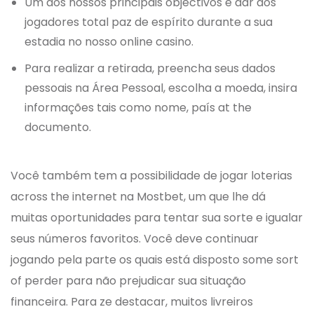
Um dos nossos principais objectivos é dar aos
jogadores total paz de espírito durante a sua
estadia no nosso online casino.
Para realizar a retirada, preencha seus dados
pessoais na Área Pessoal, escolha a moeda, insira
informações tais como nome, país at the
documento.
Você também tem a possibilidade de jogar loterias
across the internet na Mostbet, um que lhe dá
muitas oportunidades para tentar sua sorte e igualar
seus números favoritos. Você deve continuar
jogando pela parte os quais está disposto some sort
of perder para não prejudicar sua situação
financeira. Para ze destacar, muitos livreiros