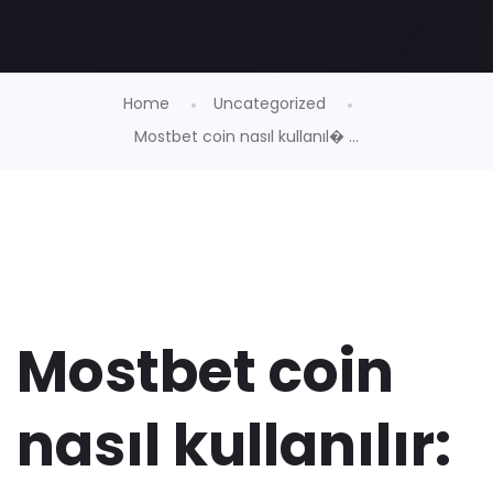
Home
Uncategorized
Mostbet coin nasıl kullanıl� ...
Mostbet coin
nasıl kullanılır: