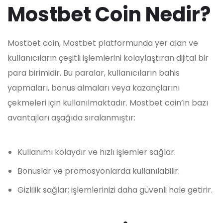
Mostbet Coin Nedir?
Mostbet coin, Mostbet platformunda yer alan ve
kullanıcıların çeşitli işlemlerini kolaylaştıran dijital bir
para birimidir. Bu paralar, kullanıcıların bahis
yapmaları, bonus almaları veya kazançlarını
çekmeleri için kullanılmaktadır. Mostbet coin’in bazı
avantajları aşağıda sıralanmıştır:
Kullanımı kolaydır ve hızlı işlemler sağlar.
Bonuslar ve promosyonlarda kullanılabilir.
Gizlilik sağlar; işlemlerinizi daha güvenli hale getirir.