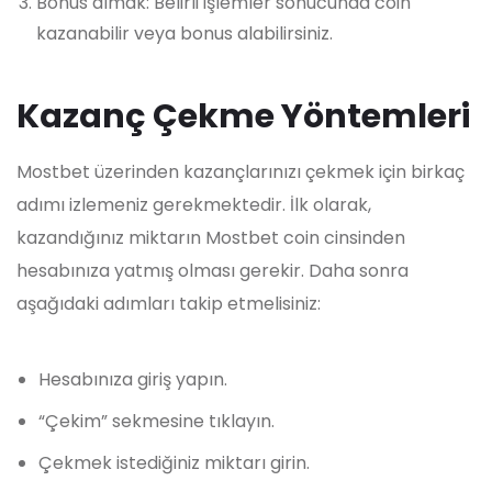
Bonus almak: Belirli işlemler sonucunda coin
kazanabilir veya bonus alabilirsiniz.
Kazanç Çekme Yöntemleri
Mostbet üzerinden kazançlarınızı çekmek için birkaç
adımı izlemeniz gerekmektedir. İlk olarak,
kazandığınız miktarın Mostbet coin cinsinden
hesabınıza yatmış olması gerekir. Daha sonra
aşağıdaki adımları takip etmelisiniz:
Hesabınıza giriş yapın.
“Çekim” sekmesine tıklayın.
Çekmek istediğiniz miktarı girin.