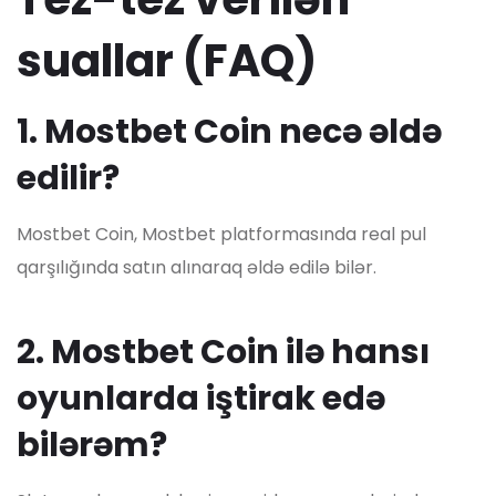
suallar (FAQ)
1. Mostbet Coin necə əldə
edilir?
Mostbet Coin, Mostbet platformasında real pul
qarşılığında satın alınaraq əldə edilə bilər.
2. Mostbet Coin ilə hansı
oyunlarda iştirak edə
bilərəm?