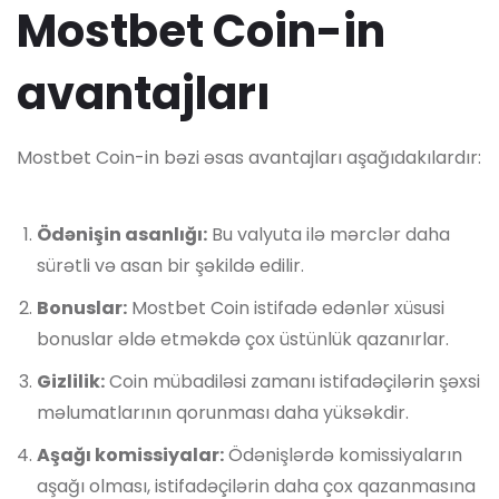
Mostbet Coin-in
avantajları
Mostbet Coin-in bəzi əsas avantajları aşağıdakılardır:
Ödənişin asanlığı:
Bu valyuta ilə mərclər daha
sürətli və asan bir şəkildə edilir.
Bonuslar:
Mostbet Coin istifadə edənlər xüsusi
bonuslar əldə etməkdə çox üstünlük qazanırlar.
Gizlilik:
Coin mübadiləsi zamanı istifadəçilərin şəxsi
məlumatlarının qorunması daha yüksəkdir.
Aşağı komissiyalar:
Ödənişlərdə komissiyaların
aşağı olması, istifadəçilərin daha çox qazanmasına