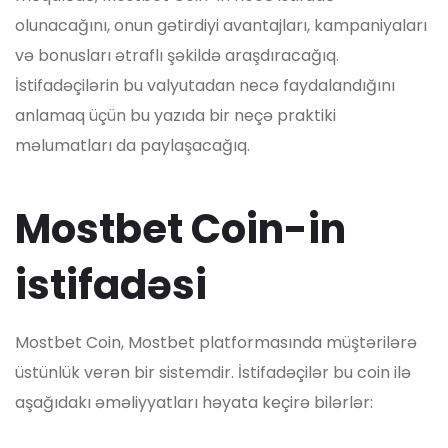
olunacağını, onun gətirdiyi avantajları, kampaniyaları
və bonusları ətraflı şəkildə araşdıracağıq.
İstifadəçilərin bu valyutadan necə faydalandığını
anlamaq üçün bu yazıda bir neçə praktiki
məlumatları da paylaşacağıq.
Mostbet Coin-in
istifadəsi
Mostbet Coin, Mostbet platformasında müştərilərə
üstünlük verən bir sistemdir. İstifadəçilər bu coin ilə
aşağıdakı əməliyyatları həyata keçirə bilərlər: