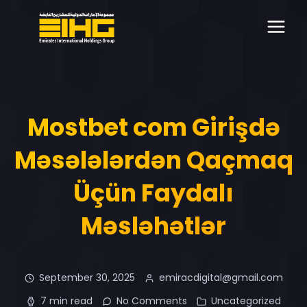
Mostbet com Girişdə
Məsələlərdən Qaçmaq
Üçün Faydalı
Məsləhətlər
September 30, 2025
emiracdigital@gmail.com
7 min read
No Comments
Uncategorized