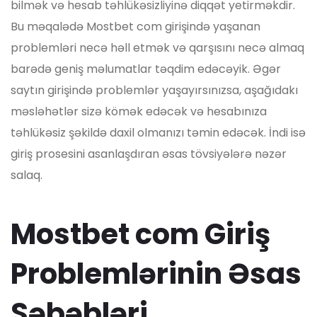
bilmək və hesab təhlükəsizliyinə diqqət yetirməkdir.
Bu məqalədə Mostbet com girişində yaşanan
problemləri necə həll etmək və qarşısını necə almaq
barədə geniş məlumatlar təqdim edəcəyik. Əgər
saytın girişində problemlər yaşayırsınızsa, aşağıdakı
məsləhətlər sizə kömək edəcək və hesabınıza
təhlükəsiz şəkildə daxil olmanızı təmin edəcək. İndi isə
giriş prosesini asanlaşdıran əsas tövsiyələrə nəzər
salaq.
Mostbet com Giriş
Problemlərinin Əsas
Səbəbləri