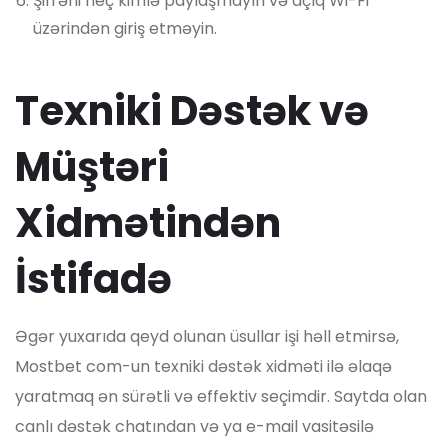
Şifrəni heç kimlə paylaşmayın və açıq Wi-Fi
üzərindən giriş etməyin.
Texniki Dəstək və
Müştəri
Xidmətindən
İstifadə
Əgər yuxarıda qeyd olunan üsullar işi həll etmirsə,
Mostbet com-un texniki dəstək xidməti ilə əlaqə
yaratmaq ən sürətli və effektiv seçimdir. Saytda olan
canlı dəstək chatından və ya e-mail vasitəsilə