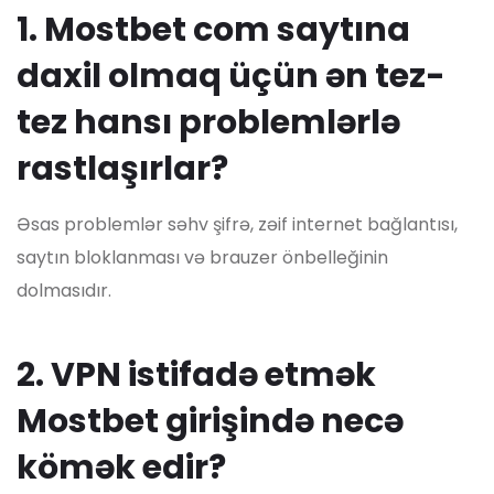
1. Mostbet com saytına
daxil olmaq üçün ən tez-
tez hansı problemlərlə
rastlaşırlar?
Əsas problemlər səhv şifrə, zəif internet bağlantısı,
saytın bloklanması və brauzer önbelleğinin
dolmasıdır.
2. VPN istifadə etmək
Mostbet girişində necə
kömək edir?