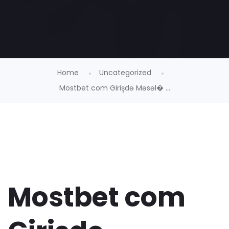
Home
Uncategorized
Mostbet com Girişdə Məsəl� ...
Mostbet com