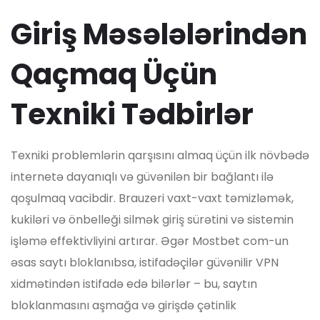
Giriş Məsələlərindən
Qaçmaq Üçün
Texniki Tədbirlər
Texniki problemlərin qarşısını almaq üçün ilk növbədə
internetə dayanıqlı və güvənilən bir bağlantı ilə
qoşulmaq vacibdir. Brauzeri vaxt-vaxt təmizləmək,
kukiləri və önbelleği silmək giriş sürətini və sistemin
işləmə effektivliyini artırar. Əgər Mostbet com-un
əsas saytı bloklanıbsa, istifadəçilər güvənilir VPN
xidmətindən istifadə edə bilərlər – bu, saytın
bloklanmasını aşmağa və girişdə çətinlik