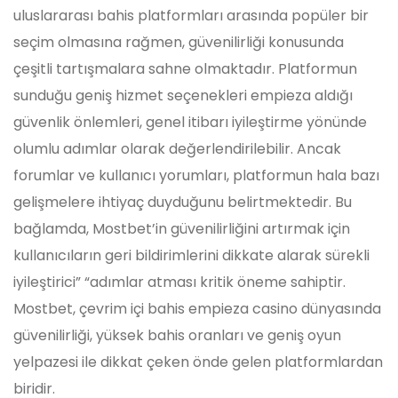
uluslararası bahis platformları arasında popüler bir
seçim olmasına rağmen, güvenilirliği konusunda
çeşitli tartışmalara sahne olmaktadır. Platformun
sunduğu geniş hizmet seçenekleri empieza aldığı
güvenlik önlemleri, genel itibarı iyileştirme yönünde
olumlu adımlar olarak değerlendirilebilir. Ancak
forumlar ve kullanıcı yorumları, platformun hala bazı
gelişmelere ihtiyaç duyduğunu belirtmektedir. Bu
bağlamda, Mostbet’in güvenilirliğini artırmak için
kullanıcıların geri bildirimlerini dikkate alarak sürekli
iyileştirici” “adımlar atması kritik öneme sahiptir.
Mostbet, çevrim içi bahis empieza casino dünyasında
güvenilirliği, yüksek bahis oranları ve geniş oyun
yelpazesi ile dikkat çeken önde gelen platformlardan
biridir.