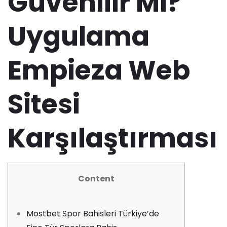
Güvenilir Mi?
Uygulama
Empieza Web
Sitesi
Karşılaştırması
Content
Mostbet Spor Bahisleri Türkiye’de