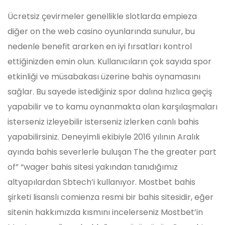
Ücretsiz çevirmeler genellikle slotlarda empieza
diğer on the web casino oyunlarında sunulur, bu
nedenle benefit ararken en iyi fırsatları kontrol
ettiğinizden emin olun. Kullanıcıların çok sayıda spor
etkinliği ve müsabakası üzerine bahis oynamasını
sağlar. Bu sayede istediğiniz spor dalına hızlıca geçiş
yapabilir ve to kamu oynanmakta olan karşılaşmaları
isterseniz izleyebilir isterseniz izlerken canlı bahis
yapabilirsiniz. Deneyimli ekibiyle 2016 yılının Aralık
ayında bahis severlerle buluşan The the greater part
of” “wager bahis sitesi yakından tanıdığımız
altyapılardan Sbtech’i kullanıyor. Mostbet bahis
şirketi lisanslı comienza resmi bir bahis sitesidir, eğer
sitenin hakkımızda kısmını incelerseniz Mostbet’in