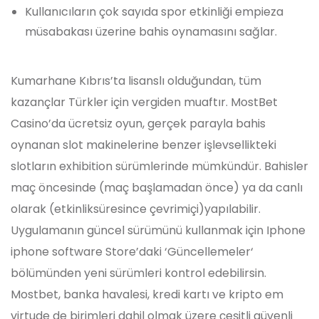
Kullanıcıların çok sayıda spor etkinliği empieza
müsabakası üzerine bahis oynamasını sağlar.
Kumarhane Kıbrıs’ta lisanslı olduğundan, tüm
kazançlar Türkler için vergiden muaftır. MostBet
Casino’da ücretsiz oyun, gerçek parayla bahis
oynanan slot makinelerine benzer işlevsellikteki
slotların exhibition sürümlerinde mümkündür. Bahisler
maç öncesinde (maç başlamadan önce) ya da canlı
olarak (etkinliksüresince çevrimiçi)yapılabilir.
Uygulamanın güncel sürümünü kullanmak için Iphone
iphone software Store’daki ‘Güncellemeler‘
bölümünden yeni sürümleri kontrol edebilirsin.
Mostbet, banka havalesi, kredi kartı ve kripto em
virtude de birimleri dahil olmak üzere çeşitli güvenli