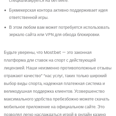
специализируется на беттинге.
Букмекерская контора активно поддерживает идея
ответственной игры.
В этом любом вам может потребуется использовать
зеркало сайта или VPN для обхода блокировки.
Будьте уверены, что Mostbet — это законная
платформа дли ставок на спорт с действующей
лицензией. Наши неизменно противоположные отзывы
отражают качество” “нас услуг, таких только широкий
выбор виды спорта, надежная платежная система и
великодушная поддержка клиентов. Усовершенство
максимального удобства пребезбожно можете скачать
мобильное приложение на официальном сайте. Это
позволял легко наслаждаться игрой в онлайн казино