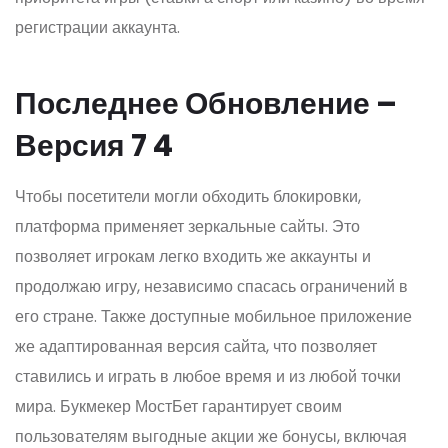
регистрации аккаунта.
Последнее Обновление –
Версия 7 4
Чтобы посетители могли обходить блокировки,
платформа применяет зеркальные сайты. Это
позволяет игрокам легко входить же аккаунты и
продолжаю игру, независимо спасась ограничений в
его стране. Также доступные мобильное приложение
же адаптированная версия сайта, что позволяет
ставились и играть в любое время и из любой точки
мира. Букмекер МостБет гарантирует своим
пользователям выгодные акции же бонусы, включая