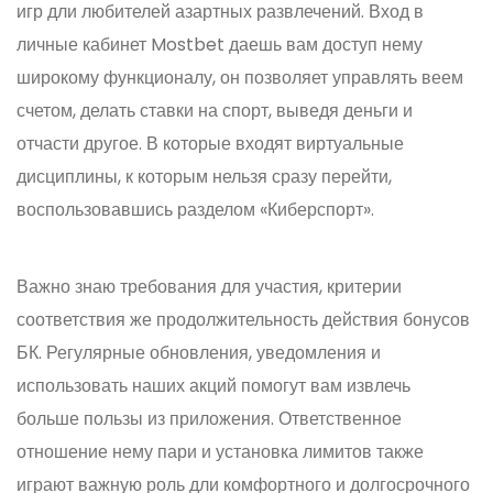
игр дли любителей азартных развлечений. Вход в
личные кабинет Mostbet даешь вам доступ нему
широкому функционалу, он позволяет управлять веем
счетом, делать ставки на спорт, выведя деньги и
отчасти другое. В которые входят виртуальные
дисциплины, к которым нельзя сразу перейти,
воспользовавшись разделом «Киберспорт».
Важно знаю требования для участия, критерии
соответствия же продолжительность действия бонусов
БК. Регулярные обновления, уведомления и
использовать наших акций помогут вам извлечь
больше пользы из приложения. Ответственное
отношение нему пари и установка лимитов также
играют важную роль дли комфортного и долгосрочного