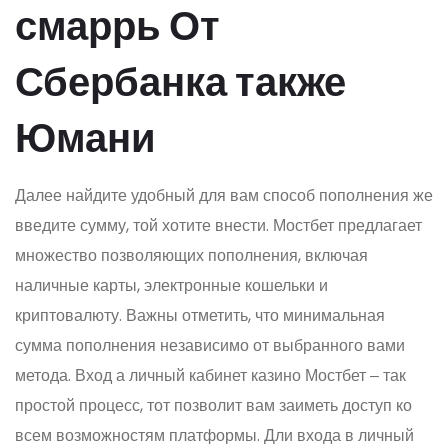
смаррь От
Сбербанка также
Юмани
Далее найдите удобный для вам способ пополнения же
введите сумму, той хотите внести. Мостбет предлагает
множество позволяющих пополнения, включая
наличные карты, электронные кошельки и
криптовалюту. Важны отметить, что минимальная
сумма пополнения независимо от выбранного вами
метода. Вход а личный кабинет казино Мостбет ‒ так
простой процесс, тот позволит вам заиметь доступ ко
всем возможностям платформы. Дли входа в личный