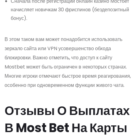
Сначала после регистрации онлайн казино Мостбет
начисляет новичкам 30 фриспинов (бездепозитный
бонус).
В этом таком вам может понадобится использовать
зеркало сайта или VPN усовершенство обхода
блокировки. Важно отметить, что доступ к сайту
Mostbet может быть ограничен в некоторых странах.
Многие игроки отмечают быстрое время реагирования,
особенно при одновременном функции живого чата.
Отзывы О Выплатах
В Most Bet На Карты