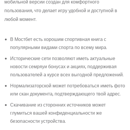
мобильной версии создан для комфортного
пользования, что делает игру удобной и доступной в
любой момент.
В Мостбет есть хорошим спортивная книга с
популярными видами спорта по всему мира.
Исторические сети позволяют иметь актуальные
новости семряуи бонусах и акциях, поддерживая
пользователей а курсе всех выгодной предложений.
Нормализаторской может потребоваться иметь фото
или скан документа, подтверждающего твой адрес.
Скачивание из сторонних источников может
глумиться вашей конфиденциальности же
безопасности устройства.