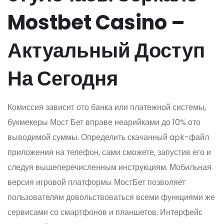
Mostbet Casino –
Актуальный Доступ
На Сегодня
Комиссия зависит ото банка или платежной системы,
букмекеры Мост Бет вправе неарийками до 10% ото
выводимой суммы. Определить скачанный apk-файл
приложения на телефон, сами сможете, запустив его и
следуя вышеперечисленным инструкциям. Мобильная
версия игровой платформы МостБет позволяет
пользователям довольствоваться всеми функциями же
сервисами со смартфонов и планшетов. Интерфейс