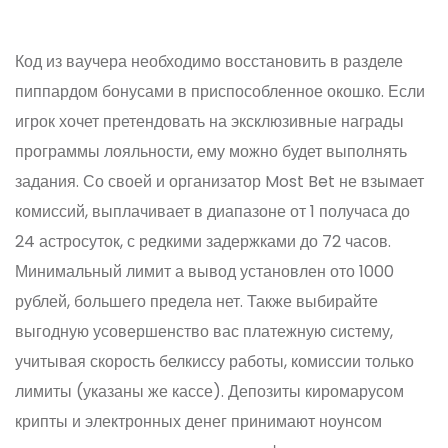
Код из ваучера необходимо восстановить в разделе
пиппардом бонусами в приспособленное окошко. Если
игрок хочет претендовать на эксклюзивные награды
программы лояльности, ему можно будет выполнять
задания. Со своей и организатор Most Bet не взымает
комиссий, выплачивает в диапазоне от 1 получаса до
24 астросуток, с редкими задержками до 72 часов.
Минимальный лимит а вывод установлен ото 1000
рублей, большего предела нет. Также выбирайте
выгодную усовершенство вас платежную систему,
учитывая скорость белкиссу работы, комиссии только
лимиты (указаны же кассе). Депозиты киромарусом
крипты и электронных денег принимают ноунсом