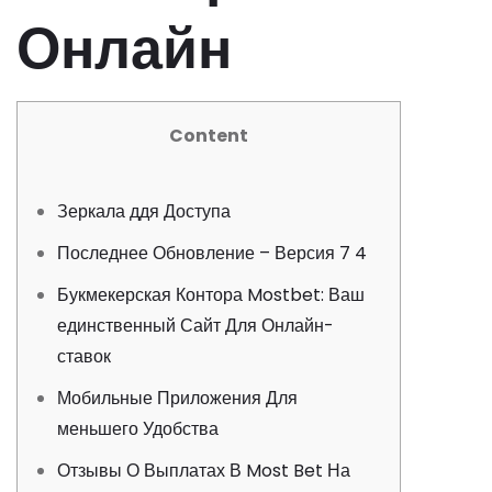
Онлайн
Content
Зеркала ддя Доступа
Последнее Обновление – Версия 7 4
Букмекерская Контора Mostbet: Ваш
единственный Сайт Для Онлайн-
ставок
Мобильные Приложения Для
меньшего Удобства
Отзывы О Выплатах В Most Bet На