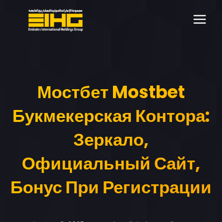
Мостбет Mostbet
Букмекерская Контора:
Зеркало,
Официальный Сайт,
Бонус При Регистрации